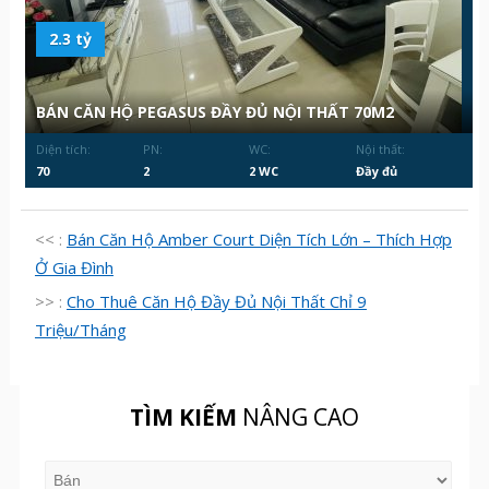
2.3 tỷ
BÁN CĂN HỘ PEGASUS ĐẦY ĐỦ NỘI THẤT 70M2
Diện tích:
PN:
WC:
Nội thất:
70
2
2 WC
Đầy đủ
<< :
Bán Căn Hộ Amber Court Diện Tích Lớn – Thích Hợp
Ở Gia Đình
>> :
Cho Thuê Căn Hộ Đầy Đủ Nội Thất Chỉ 9
Triệu/Tháng
TÌM KIẾM
NÂNG CAO