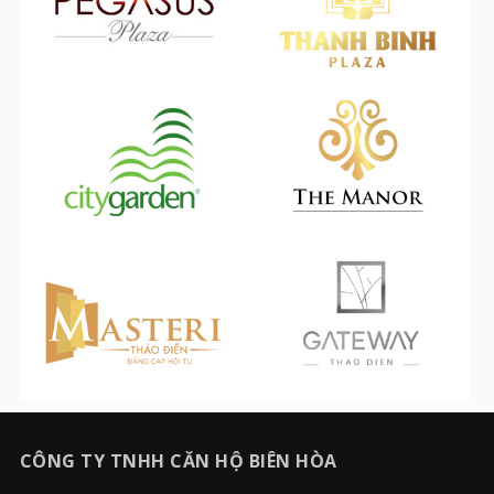
CÔNG TY TNHH CĂN HỘ BIÊN HÒA