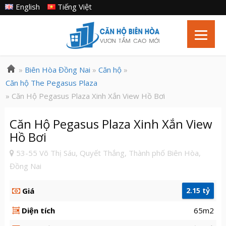
English
Tiếng Việt
»
Biên Hòa Đồng Nai
»
Căn hộ
»
Căn hộ The Pegasus Plaza
» Căn Hộ Pegasus Plaza Xinh Xắn View Hồ Bơi
Căn Hộ Pegasus Plaza Xinh Xắn View
Hồ Bơi
53-55 Võ Thị Sáu, Quyết Thắng, Thành phố Biên Hòa,
Đồng Nai
Giá
2.15 tỷ
Diện tích
65m2