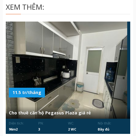
XEM THÊM:
11.5 tr/tháng
Cho thuê căn hộ Pegasus Plaza giá rẻ
Diện tích:
PN:
WC:
Nội thất:
96m2
3
2 WC
Đầy đủ