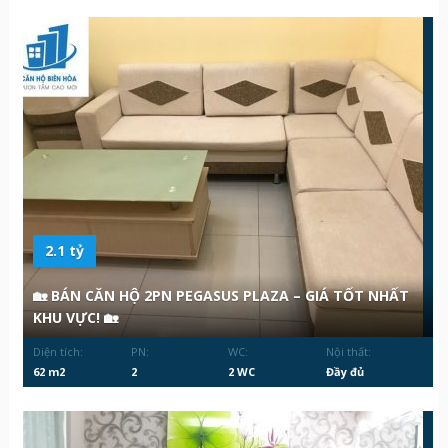
2.1 tỷ
🏡 BÁN CĂN HỘ 2PN PEGASUS PLAZA – GIÁ TỐT NHẤT
KHU VỰC! 🏡
Diện tích:
PN:
WC:
Nội thất:
62 m2
2
2 WC
Đầy đủ