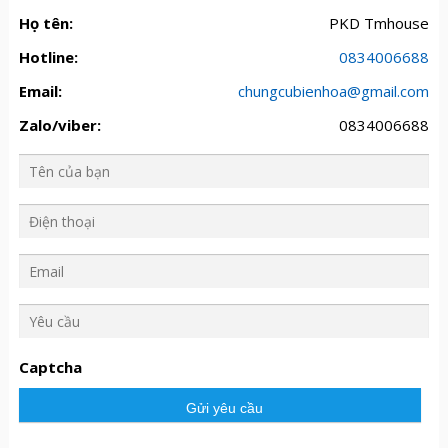
Họ tên:
PKD Tmhouse
Hotline:
0834006688
Email:
chungcubienhoa@gmail.com
Zalo/viber:
0834006688
Y
ê
u
Captcha
c
ầ
u