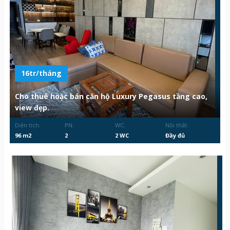
16tr/tháng
Cho thuê hoặc bán căn hộ Luxury Pegasus tầng cao,
view đẹp.
Diện tích:
PN:
WC:
Nội thất:
96 m2
2
2 WC
Đầy đủ