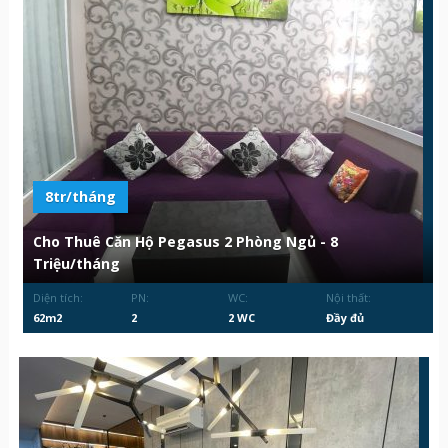
8tr/tháng
Cho Thuê Căn Hộ Pegasus 2 Phòng Ngủ - 8
Triệu/tháng
Diện tích:
PN:
WC:
Nội thất:
62m2
2
2 WC
Đầy đủ