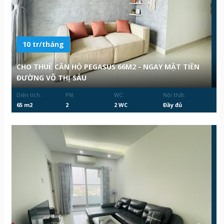
10 tr/tháng
CHO THUÊ CĂN HỘ PEGASUS 66M2 - NGAY MẶT TIỀN
ĐƯỜNG VÕ THỊ SÁU
Diện tích:
PN:
WC:
Nội thất:
65 m2
2
2 WC
Đầy đủ