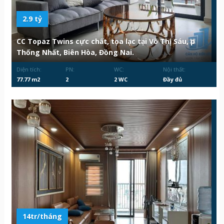
2.9 tỷ
CC Topaz Twins cực chất, tọa lạc tại Võ Thị Sáu, p
Thống Nhất, Biên Hòa, Đồng Nai.
Diện tích:
PN:
WC:
Nội thất:
77.77 m2
2
2 WC
Đầy đủ
14tr/tháng