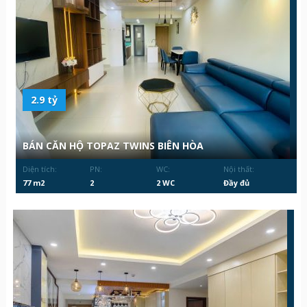
2.9 tỷ
BÁN CĂN HỘ TOPAZ TWINS BIÊN HÒA
Diện tích:
PN:
WC:
Nội thất:
77 m2
2
2 WC
Đầy đủ