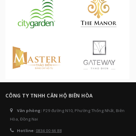
CÔNG TY TNHH CĂN HỘ BIÊN HÒA
Văn phòng:
P29 đường N10, Phường Thống Nhất, Biên
Hòa, Đồng Nai
Hotline
:
0834 00 66 88