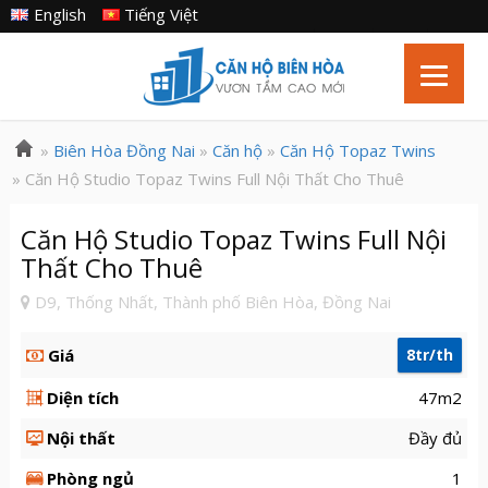
English
Tiếng Việt
»
Biên Hòa Đồng Nai
»
Căn hộ
»
Căn Hộ Topaz Twins
» Căn Hộ Studio Topaz Twins Full Nội Thất Cho Thuê
Căn Hộ Studio Topaz Twins Full Nội
Thất Cho Thuê
D9, Thống Nhất, Thành phố Biên Hòa, Đồng Nai
Giá
8tr/th
Diện tích
47m2
Nội thất
Đầy đủ
Phòng ngủ
1