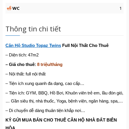
WC
1
Thông tin chi tiết
Căn Hộ Studio Topaz Twins
Full Nội Thất Cho Thuê
– Diện tích: 47m2
– Giá cho thuê:
8 triệu/tháng
– Nội thất: full nội thất
– Tiện ích xung quanh đa dạng, cao cấp…
– Tiện ích: GYM, BBQ, Hồ Bơi, Khuôn viên trẻ em, lầu đón gió,
… Gần siêu thị, nhà thuốc, Yoga, bệnh viện, ngân hàng, spa,…
– Di chuyển dễ dàng thuân tiện khắp nơi…
KÝ G
Ử
I MUA BÁN CHO THUÊ C
Ă
N H
Ộ
NHÀ
ĐẤ
T BIÊN
HÒA