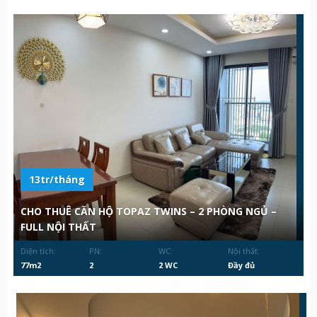
13tr/tháng
CHO THUÊ CĂN HỘ TOPAZ TWINS – 2 PHÒNG NGỦ –
FULL NỘI THẤT
Diện tích:
PN:
WC:
Nội thất:
77m2
2
2 WC
Đầy đủ