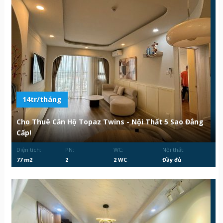
14tr/tháng
Cho Thuê Căn Hộ Topaz Twins - Nội Thất 5 Sao Đẳng
Cấp!
Diện tích:
PN:
WC:
Nội thất:
77 m2
2
2 WC
Đầy đủ