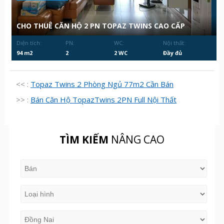
CHO THUÊ CĂN HỘ 2 PN TOPAZ TWINS CAO CẤP
Diện tích:
PN:
WC:
Nội thất:
94 m2
2
2 WC
Đầy đủ
<< :
Topaz Twins 2 Phòng Ngủ 77m2 Cần Bán
>> :
Bán Căn Hộ TopazTwins 2PN Full Nội Thất
TÌM KIẾM
NÂNG CAO