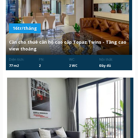
16tr/tháng
Cần cho thuê căn hộ cao cấp Topaz Twins - Tầng cao
view thoáng
Diện tích:
PN:
WC:
Nội thất:
77 m2
2
2 WC
Đầy đủ