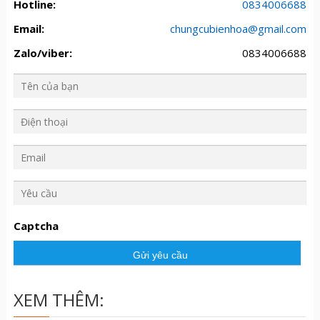
Hotline:
0834006688
Email:
chungcubienhoa@gmail.com
Zalo/viber:
0834006688
Y
ê
u
Captcha
c
ầ
u
XEM THÊM: