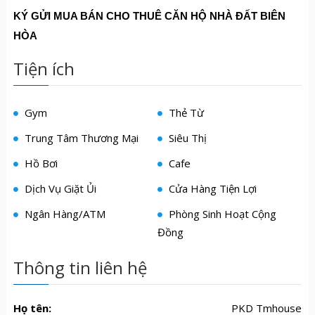
KÝ G
Ử
I MUA BÁN CHO THUÊ C
Ă
N H
Ộ
NHÀ
ĐẤ
T BIÊN
HÒA
Tiện ích
Gym
Thẻ Từ
Trung Tâm Thương Mại
Siêu Thị
Hồ Bơi
Cafe
Dịch Vụ Giặt Ủi
Cửa Hàng Tiện Lợi
Ngân Hàng/ATM
Phòng Sinh Hoạt Cộng
Đồng
Thông tin liên hệ
Họ tên:
PKD Tmhouse