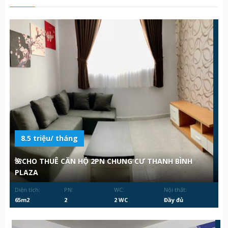
8.5 triệu/ tháng
🌺CHO THUÊ CĂN HỘ 2PN CHUNG CƯ THANH BÌNH
PLAZA
Diện tích:
PN:
WC:
Nội thất:
65m2
2
2 WC
Đầy đủ