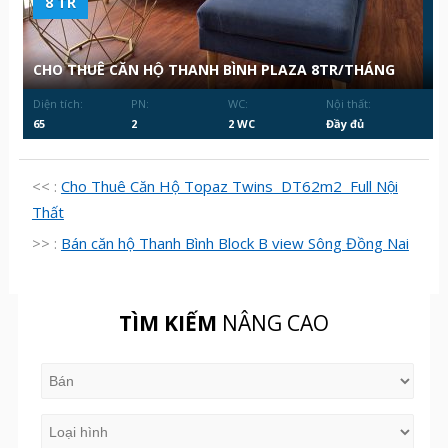
8 TR
CHO THUÊ CĂN HỘ THANH BÌNH PLAZA 8TR/THÁNG
Diện tích:
PN:
WC:
Nội thất:
65
2
2 WC
Đầy đủ
<< :
Cho Thuê Căn Hộ Topaz Twins DT62m2 Full Nội
Thất
>> :
Bán căn hộ Thanh Bình Block B view Sông Đồng Nai
TÌM KIẾM
NÂNG CAO