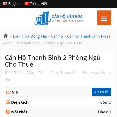
English
Tiếng Việt
»
Biên Hòa Đồng Nai
»
Căn hộ
»
Căn hộ Thanh Bình Plaza
» Căn Hộ Thanh Bình 2 Phòng Ngủ Cho Thuê
Căn Hộ Thanh Bình 2 Phòng Ngủ
Cho Thuê
Số 5 Cách Mạng Tháng Tám, Thanh Bình , Biên Hòa, Đồng
Nai
Giá
7.5tr/th
Diện tích
66m2
Nội thất
Đầy đủ