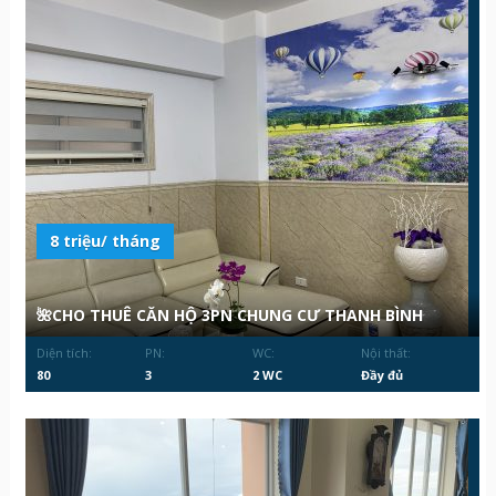
8 triệu/ tháng
🌺CHO THUÊ CĂN HỘ 3PN CHUNG CƯ THANH BÌNH
Diện tích:
PN:
WC:
Nội thất:
80
3
2 WC
Đầy đủ