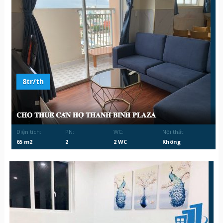
8tr/th
𝐂𝐇𝐎 𝐓𝐇𝐔𝐄̂ 𝐂𝐀̆𝐍 𝐇𝐎̣̂ 𝐓𝐇𝐀𝐍𝐇 𝐁𝐈̀𝐍𝐇 𝐏𝐋𝐀𝐙𝐀
Diện tích:
PN:
WC:
Nội thất:
65 m2
2
2 WC
Không