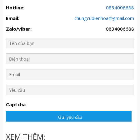
Hotline:
0834006688
Email:
chungcubienhoa@gmail.com
Zalo/viber:
0834006688
Y
ê
u
Captcha
c
ầ
u
XEM THÊM: