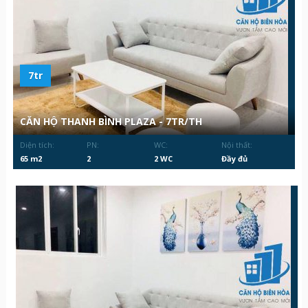
7tr
CĂN HỘ THANH BÌNH PLAZA - 7TR/TH
Diện tích:
PN:
WC:
Nội thất:
65 m2
2
2 WC
Đầy đủ