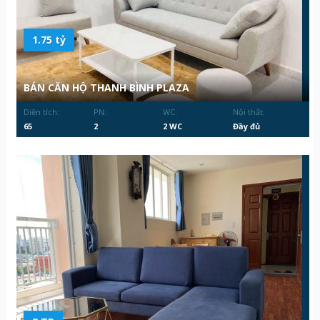
1.75 tỷ
BÁN CĂN HỘ THANH BÌNH PLAZA
Diện tích:
PN:
WC:
Nội thất:
65
2
2 WC
Đầy đủ