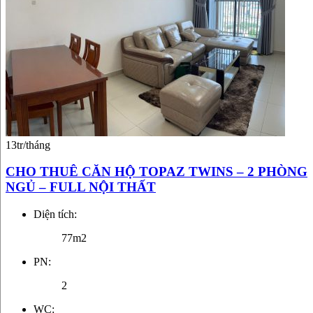
13tr/tháng
CHO THUÊ CĂN HỘ TOPAZ TWINS – 2 PHÒNG
NGỦ – FULL NỘI THẤT
Diện tích:
77m2
PN:
2
WC: