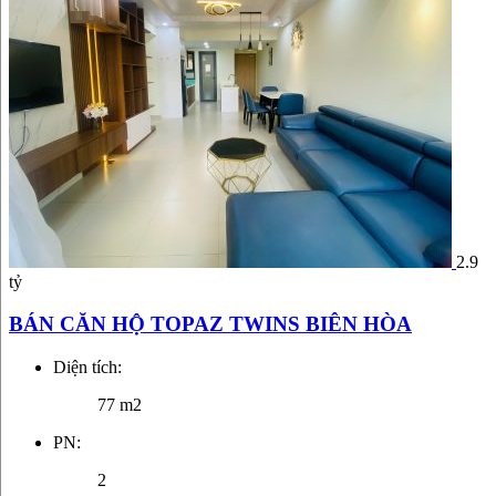
2.9
tỷ
BÁN CĂN HỘ TOPAZ TWINS BIÊN HÒA
Diện tích:
77 m2
PN:
2