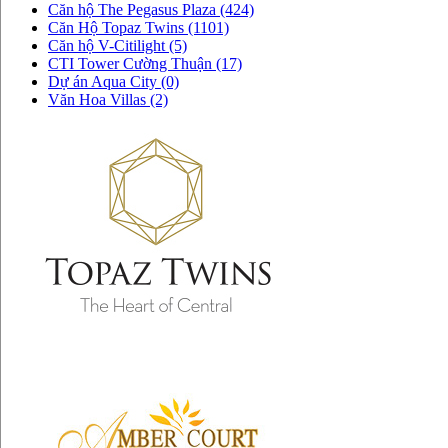
Căn hộ The Pegasus Plaza (424)
Căn Hộ Topaz Twins (1101)
Căn hộ V-Citilight (5)
CTI Tower Cường Thuận (17)
Dự án Aqua City (0)
Văn Hoa Villas (2)