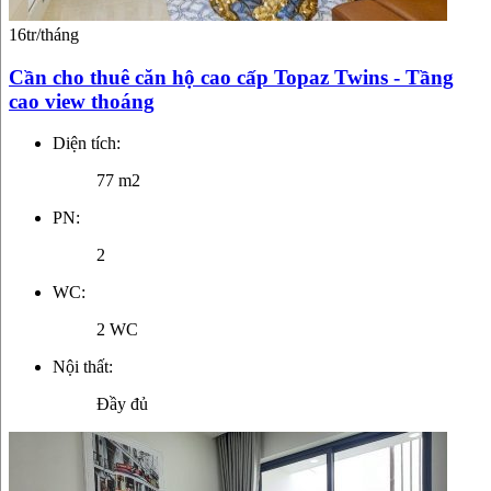
16tr/tháng
Cần cho thuê căn hộ cao cấp Topaz Twins - Tầng
cao view thoáng
Diện tích:
77 m2
PN:
2
WC:
2 WC
Nội thất:
Đầy đủ