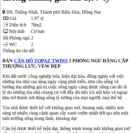
D9, Thống Nhất, Thành phố Biên Hòa, Đồng Nai
Giá
1.97 tỷ
Diện tích
78m2
Nội thất
Cơ bản
Phòng ngủ
2
WC
2
Thông tin chi tiết
BÁN
CĂN HỘ TOPAZ TWINS
2 PHÒNG NGỦ ĐẲNG CẤP
THƯỢNG LƯU, VEW ĐẸP
Khi đất nước công nghiệp hóa, hiện đại hóa, đồng nghĩa với việc
những tòa nhà cao tầng ngày càng phát triển, nhu cầu sống và
hưởng thụ những giá trị cuộc sống ngày càng được nâng cao đó là
lý do những tòa nhà chung cư với đầy đủ tiện ích nội khu và ngoại
khu trở thành nơi đáng sống lý tưởng của mọi người, mọi thế hệ
Tòa nhà được thiết kế với không gian mở, thoáng mát, nhiều ánh
sáng tự nhiên cùng cảnh quan cây xanh vườn nhiệt đới tạo nên một
môi trường sống trong lành, khoáng đạt
Căn hộ được thiết kế hiện đại, thông minh trong một không gian mở