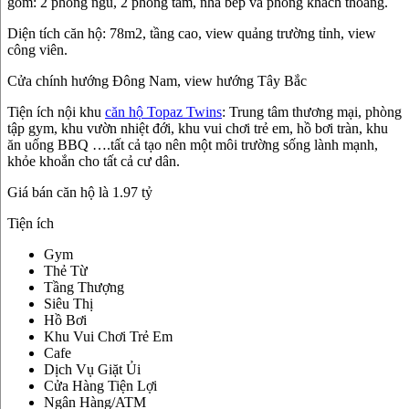
gồm: 2 phòng ngủ, 2 phòng tắm, nhà bếp và phòng khách thoáng.
Diện tích căn hộ: 78m2, tầng cao, view quảng trường tỉnh, view
công viên.
Cửa chính hướng Đông Nam, view hướng Tây Bắc
Tiện ích nội khu
căn hộ Topaz Twins
: Trung tâm thương mại, phòng
tập gym, khu vườn nhiệt đới, khu vui chơi trẻ em, hồ bơi tràn, khu
ăn uống BBQ ….tất cả tạo nên một môi trường sống lành mạnh,
khỏe khoắn cho tất cả cư dân.
Giá bán căn hộ là 1.97 tỷ
Tiện ích
Gym
Thẻ Từ
Tầng Thượng
Siêu Thị
Hồ Bơi
Khu Vui Chơi Trẻ Em
Cafe
Dịch Vụ Giặt Ủi
Cửa Hàng Tiện Lợi
Ngân Hàng/ATM