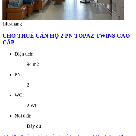
14tr/tháng
CHO THUÊ CĂN HỘ 2 PN TOPAZ TWINS CAO
CẤP
Diện tích:
94 m2
PN:
2
WC:
2 WC
Nội thất:
Đầy đủ