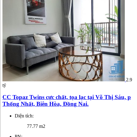
2.9
tỷ
CC Topaz Twins cực chất, tọa lạc tại Võ Thị Sáu, p
Thống Nhất, Biên Hòa, Đồng Nai.
Diện tích:
77.77 m2
PN: