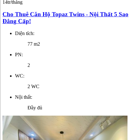
14tr/tháng
Cho Thuê Căn Hộ Topaz Twins - Nội Thất 5 Sao
Đẳng Cấp!
Diện tích:
77 m2
PN:
2
WC:
2 WC
Nội thất:
Đầy đủ