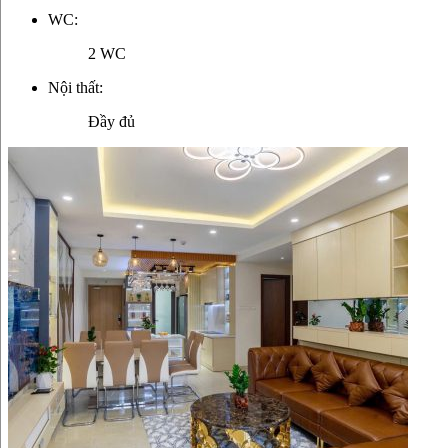
WC:
2 WC
Nội thất:
Đầy đủ