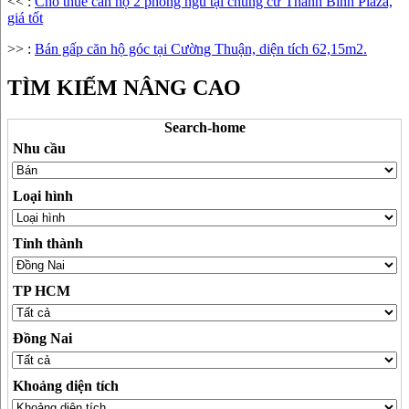
<< :
Cho thuê căn hộ 2 phòng ngủ tại chung cư Thanh Bình Plaza,
giá tốt
>> :
Bán gấp căn hộ góc tại Cường Thuận, diện tích 62,15m2.
TÌM KIẾM
NÂNG CAO
Search-home
Nhu cầu
Loại hình
Tỉnh thành
TP HCM
Đồng Nai
Khoảng diện tích