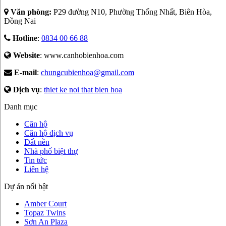
Văn phòng:
P29 đường N10, Phường Thống Nhất, Biên Hòa,
Đồng Nai
Hotline
:
0834 00 66 88
Website
: www.canhobienhoa.com
E-mail
:
chungcubienhoa@gmail.com
Dịch vụ
:
thiet ke noi that bien hoa
Danh mục
Căn hộ
Căn hộ dịch vụ
Đất nền
Nhà phố biệt thự
Tin tức
Liên hệ
Dự án nổi bật
Amber Court
Topaz Twins
Sơn An Plaza