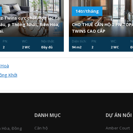
14tr/tháng
z Twins cực chất, tọa lạc tại
Sáu, p Thống Nhất, Biên Hòa,
CHO THUÊ CĂN HỘ 2 PN TOP
i.
TWINS CAO CẤP
PN:
WC:
Nội thất:
Diện tích:
PN:
WC:
N
2
2 WC
Đầy đủ
94 m2
2
2 WC
Đ
 Hoà
ồng Khởi
DANH MỤC
DỰ ÁN NỔI
Căn hộ
Amber Court
n Hòa, Đồng