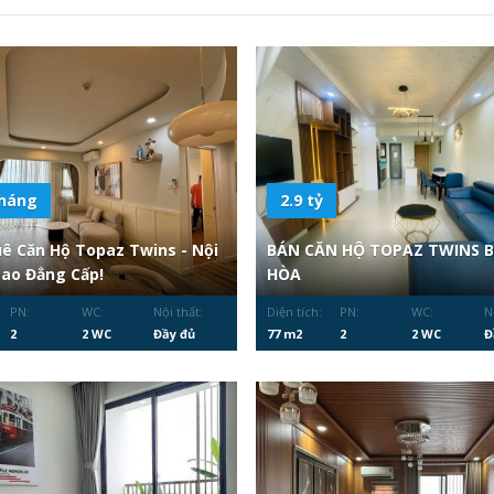
tháng
2.9 tỷ
ê Căn Hộ Topaz Twins - Nội
BÁN CĂN HỘ TOPAZ TWINS B
Sao Đẳng Cấp!
HÒA
PN:
WC:
Nội thất:
Diện tích:
PN:
WC:
N
2
2 WC
Đầy đủ
77 m2
2
2 WC
Đ