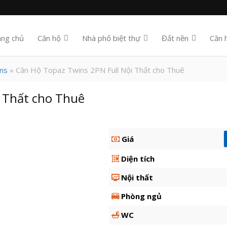
ang chủ
Căn hộ
Nhà phố biệt thự
Đất nền
Căn 
ns
» Căn Hộ Topaz Twins 2PN Full Nội Thất cho Thuê
i Thất cho Thuê
Giá
Diện tích
Nội thất
Phòng ngủ
WC