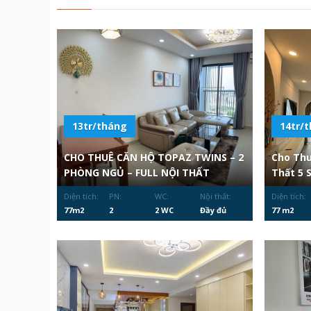
13tr/tháng
14tr/
CHO THUÊ CĂN HỘ TOPAZ TWINS – 2
Cho Thu
PHÒNG NGỦ – FULL NỘI THẤT
Thất 5 
Diện tích:
PN:
WC:
Nội thất:
Diện tích:
77m2
2
2 WC
Đầy đủ
77 m2