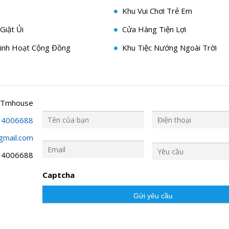
Khu Vui Chơi Trẻ Em
Giặt Ủi
Cửa Hàng Tiện Lợi
inh Hoạt Cộng Đồng
Khu Tiệc Nướng Ngoài Trời
 Tmhouse
34006688
gmail.com
Y
ê
34006688
u
c
Captcha
ầ
u