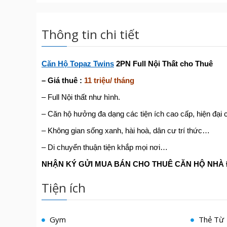
Thông tin chi tiết
Căn Hộ Topaz Twins
2PN Full Nội Thất cho Thuê
– Giá thuê :
11 triệu/ tháng
– Full Nội thất như hình.
– Căn hộ hưởng đa dạng các tiện ích cao cấp, hiện đại 
– Không gian sống xanh, hài hoà, dân cư trí thức…
– Di chuyển thuận tiện khắp mọi nơi…
NH
Ậ
N KÝ G
Ử
I MUA BÁN CHO THUÊ C
Ă
N H
Ộ
NHÀ
Tiện ích
Gym
Thẻ Từ