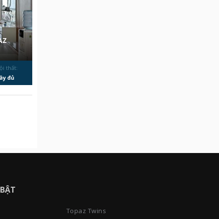
AZ
ội thất:
ầy đủ
 BẬT
Topaz Twins