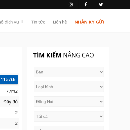
hộ dịch vụ
Tin tức
Liên hệ
NHẬN KÝ GỬI
TÌM KIẾM
NÂNG CAO
11tr/th
77m2
Đầy đủ
2
2