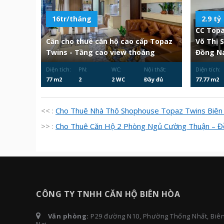
16tr/tháng
2.9 tỷ
CC Topa
Cần cho thuê căn hộ cao cấp Topaz
Võ Thị 
Twins - Tầng cao view thoáng
Đồng Na
Diện tích:
PN:
WC:
Nội thất:
Diện tích:
77 m2
2
2 WC
Đầy đủ
77.77 m2
<< :
Cho Thuê Nhà Thô Shophouse Topaz Twins Biên
>> :
Cho Thuê Căn Hộ 2 Phòng Ngủ Cường Thuận – Đ
CÔNG TY TNHH CĂN HỘ BIÊN HÒA
Văn phòng:
P29 đường N10, Phường Thống Nhất, Biê
Nai