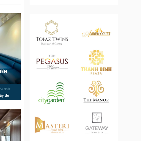
IÊN
ội thất:
ầy đủ