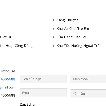
Tầng Thượng
Khu Vui Chơi Trẻ Em
Giặt Ủi
Cửa Hàng Tiện Lợi
inh Hoạt Cộng Đồng
Khu Tiệc Nướng Ngoài Trời
 Tmhouse
34006688
gmail.com
Y
ê
34006688
u
c
Captcha