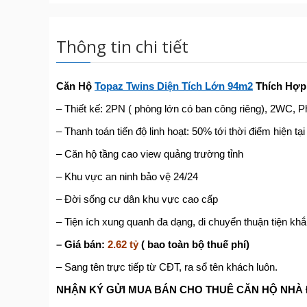
Thông tin chi tiết
Căn Hộ
Topaz Twins Diện Tích Lớn 94m2
Thích Hợp
– Thiết kế: 2PN ( phòng lớn có ban công riêng), 2WC, 
– Thanh toán tiến độ linh hoạt: 50% tới thời điểm hiện tại
– Căn hộ tầng cao view quảng trường tỉnh
– Khu vực an ninh bảo vệ 24/24
– Đời sống cư dân khu vực cao cấp
– Tiện ích xung quanh đa dạng, di chuyển thuận tiện khă
– Giá bán:
2.62 tỷ
( bao toàn bộ thuế phí)
– Sang tên trực tiếp từ CĐT, ra sổ tên khách luôn.
NHẬN KÝ GỬI MUA BÁN CHO THUÊ CĂN HỘ NHÀ 