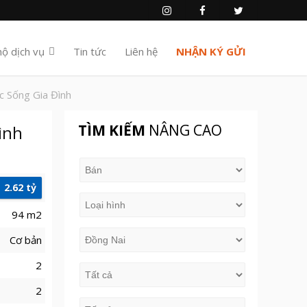
hộ dịch vụ
Tin tức
Liên hệ
NHẬN KÝ GỬI
c Sống Gia Đình
TÌM KIẾM
NÂNG CAO
ình
2.62 tỷ
94 m2
Cơ bản
2
2