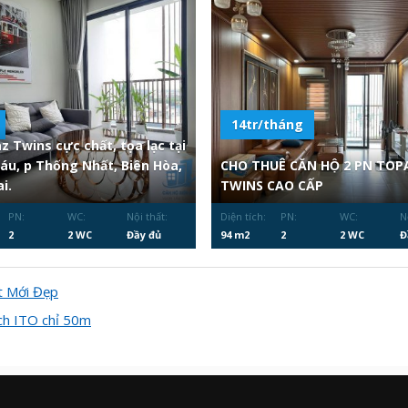
14tr/tháng
z Twins cực chất, tọa lạc tại
Sáu, p Thống Nhất, Biên Hòa,
CHO THUÊ CĂN HỘ 2 PN TOP
i.
TWINS CAO CẤP
PN:
WC:
Nội thất:
Diện tích:
PN:
WC:
N
2
2 WC
Đầy đủ
94 m2
2
2 WC
Đ
t Mới Đẹp
ch ITO chỉ 50m