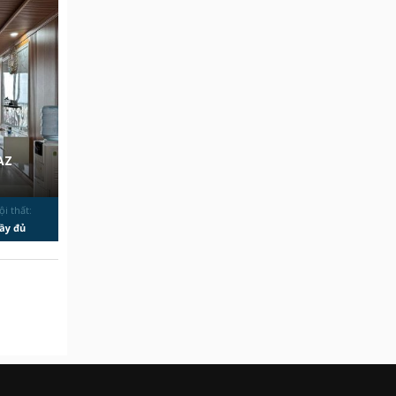
AZ
ội thất:
ầy đủ