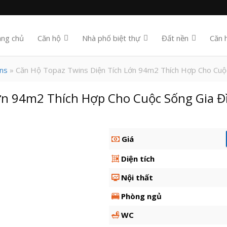
ang chủ
Căn hộ
Nhà phố biệt thự
Đất nền
Căn 
ns
» Căn Hộ Topaz Twins Diện Tích Lớn 94m2 Thích Hợp Cho Cuộ
ớn 94m2 Thích Hợp Cho Cuộc Sống Gia Đ
Giá
Diện tích
Nội thất
Phòng ngủ
WC