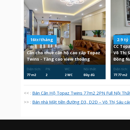
16tr/tháng
2.9 tỷ
CC Topa
Cần cho thuê căn hộ cao cấp Topaz
Võ Thị 
Twins - Tầng cao view thoáng
Đồng Na
Diện tích:
PN:
WC:
Nội thất:
Diện tích:
77 m2
2
2 WC
Đầy đủ
77.77 m2
<< :
Bán Căn Hộ Topaz Twins 77m2 2PN Full Nội Thấ
>> :
Bán nhà Mặt tiền đường D3, D2D – Võ Thị Sáu cá