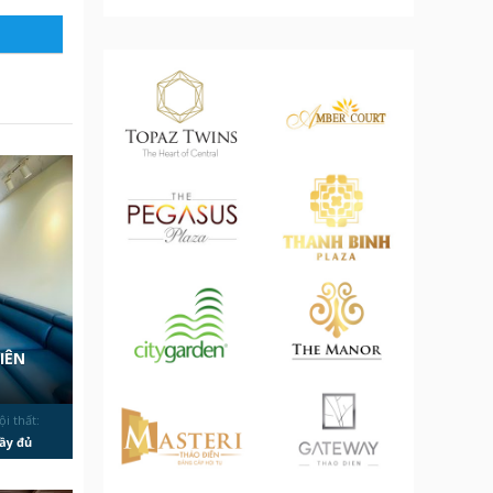
IÊN
ội thất:
ầy đủ