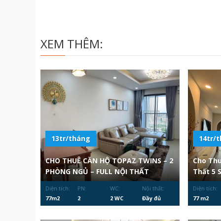
XEM THÊM:
13tr/tháng
14tr/
CHO THUÊ CĂN HỘ TOPAZ TWINS – 2
Cho Thu
PHÒNG NGỦ – FULL NỘI THẤT
Thất 5 
Diện tích:
PN:
WC:
Nội thất:
Diện tích:
77m2
2
2 WC
Đầy đủ
77 m2