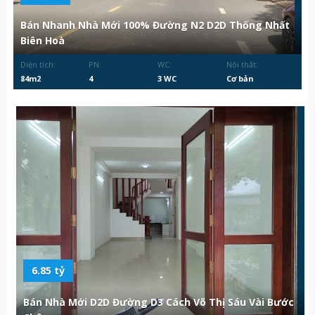
Bán Nhanh Nhà Mới 100% Đường N2 D2D Thống Nhất
Biên Hoà
Diện tích:
PN:
WC:
Nội thất:
84m2
4
3 WC
Cơ bản
6.85 tỷ
Bán Nhà Mới D2D Đường D3 Cách Võ Thị Sáu Vài Bước