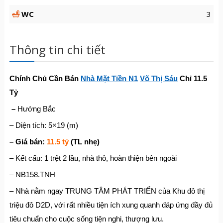
WC
3
Thông tin chi tiết
Chính Chủ Cần Bán
Nhà Mặt Tiền N1
Võ Thị Sáu
Chỉ 11.5
Tỷ
–
Hướng Bắc
– Diện tích: 5×19 (m)
– Giá bán:
11.5 tỷ
(TL nhẹ)
– Kết cấu: 1 trệt 2 lầu, nhà thô, hoàn thiện bên ngoài
– NB158.TNH
– Nhà nằm ngay TRUNG TÂM PHÁT TRIỂN của Khu đô thị
triệu đô D2D, với rất nhiều tiện ích xung quanh đáp ứng đầy đủ
tiêu chuẩn cho cuộc sống tiện nghi, thượng lưu.