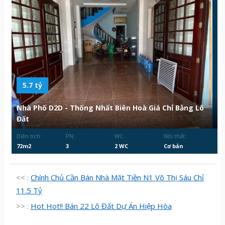
5.7 tỷ
Nhà Phố D2D - Thống Nhất Biên Hoà Giá Chỉ Bằng Lô
Đất
Diện tích:
PN:
WC:
Nội thất:
72m2
3
2 WC
Cơ bản
<< :
Chính Chủ Cần Bán Nhà Mặt Tiền N1 Võ Thị Sáu Chỉ
11.5 Tỷ
>> :
Hot Hot!! Bán 22 Lô Đất Dự Án Hiệp Hòa