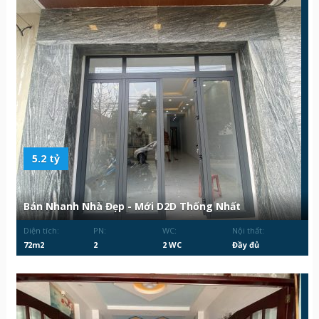
5.2 tỷ
Bán Nhanh Nhà Đẹp - Mới D2D Thống Nhất
Diện tích:
PN:
WC:
Nội thất:
72m2
2
2 WC
Đầy đủ