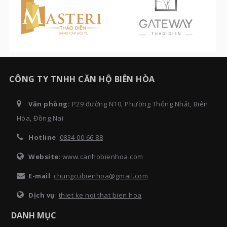
CÔNG TY TNHH CĂN HỘ BIÊN HÒA
Văn phòng:
P29 đường N10, Phường Thống Nhất, Biên
Hòa, Đồng Nai
Hotline
:
0834 00 66 88
Website
: www.canhobienhoa.com
E-mail
:
chungcubienhoa@gmail.com
Dịch vụ
:
thiet ke noi that bien hoa
DANH MỤC