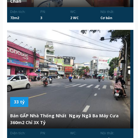
Chân
Diện tích:
PN:
WC:
Nội thất:
72m2
3
2 WC
Cơ bản
33 tỷ
Bán GẤP Nhà Thống Nhất Ngay Ngã Ba Máy Cưa
360m2 Chỉ 3X Tỷ
Diện tích:
PN:
WC:
Nội thất: