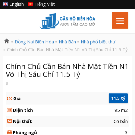
English
Tiếng Việt
»
Đồng Nai Biên Hòa
»
Nhà Bán
»
Nhà phố biệt thự
» Chính Chủ Cần Bán Nhà Mặt Tiền N1 Võ Thị Sáu Chỉ 11.5 Tỷ
Chính Chủ Cần Bán Nhà Mặt Tiền N1
Võ Thị Sáu Chỉ 11.5 Tỷ
Giá
11.5 tỷ
Diện tích
95 m2
Nội thất
Cơ bản
Phòng ngủ
3