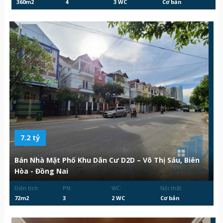
360m2
4
3 WC
Cơ bản
7.2 tỷ
Bán Nhà Mặt Phố Khu Dân Cư D2D – Võ Thị Sáu, Biên
Hòa - Đồng Nai
Diện tích:
PN:
WC:
Nội thất:
72m2
3
2 WC
Cơ bản