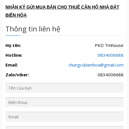
NH
Ậ
N KÝ G
Ử
I MUA BÁN CHO THUÊ C
Ă
N H
Ộ
NHÀ
ĐẤ
T
BIÊN HÒA
Thông tin liên hệ
Họ tên:
PKD Tmhouse
Hotline:
0834006688
Email:
chungcubienhoa@gmail.com
Zalo/viber:
0834006688
Y