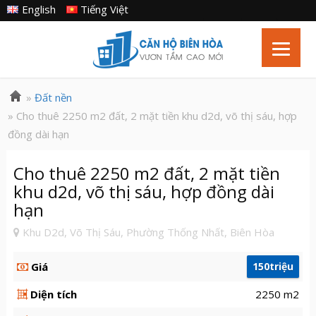
English
Tiếng Việt
»
Đất nền
» Cho thuê 2250 m2 đất, 2 mặt tiền khu d2d, võ thị sáu, hợp
đồng dài hạn
Cho thuê 2250 m2 đất, 2 mặt tiền
khu d2d, võ thị sáu, hợp đồng dài
hạn
Khu D2d, Võ Thị Sáu, Phường Thống Nhất, Biên Hòa
Giá
150triệu
Diện tích
2250 m2