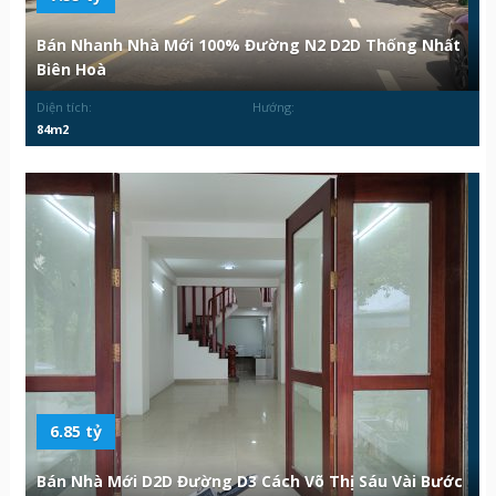
Bán Nhanh Nhà Mới 100% Đường N2 D2D Thống Nhất
Biên Hoà
Diện tích:
Hướng:
84m2
6.85 tỷ
Bán Nhà Mới D2D Đường D3 Cách Võ Thị Sáu Vài Bước