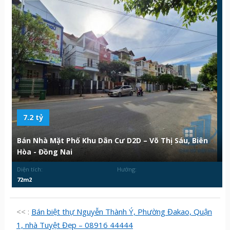
7.2 tỷ
Bán Nhà Mặt Phố Khu Dân Cư D2D – Võ Thị Sáu, Biên
Hòa - Đồng Nai
Diện tích:
Hướng:
72m2
<< :
Bán biệt thự Nguyễn Thành Ý, Phường Đakao, Quận
1, nhà Tuyệt Đẹp – 08916 44444