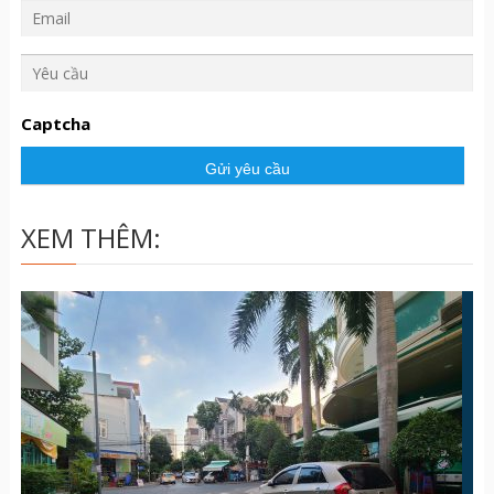
Y
ê
u
Captcha
c
ầ
u
XEM THÊM: