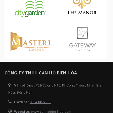
CÔNG TY TNHH CĂN HỘ BIÊN HÒA
Văn phòng:
P29 đường N10, Phường Thống Nhất, Biên
Hòa, Đồng Nai
Hotline
:
0834 00 66 88
Website
: www.canhobienhoa.com