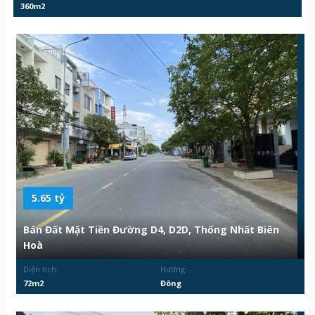
360m2
5.65 tỷ
Bán Đất Mặt Tiền Đường D4, D2D, Thống Nhất Biên
Hoà
Diện tích:
Hướng:
72m2
Đông