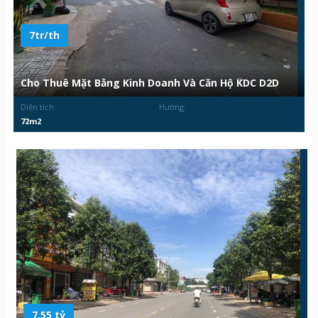
7tr/th
Cho Thuê Mặt Bằng Kinh Doanh Và Căn Hộ KDC D2D
Diện tích:
Hướng:
72m2
7.55 tỷ