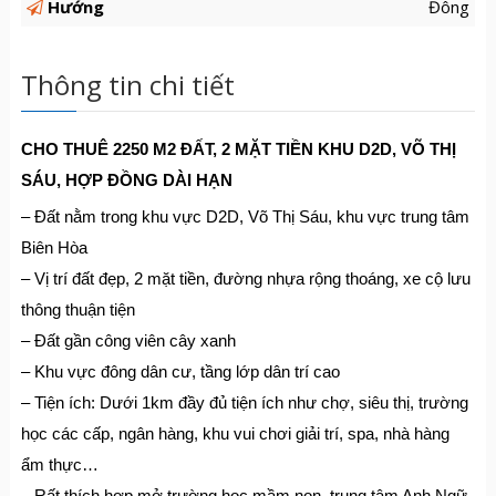
Hướng
Đông
Thông tin chi tiết
CHO THUÊ 2250 M2 ĐẤT, 2 MẶT TIỀN KHU D2D, VÕ THỊ
SÁU, HỢP ĐỒNG DÀI HẠN
– Đất nằm trong khu vực D2D, Võ Thị Sáu, khu vực trung tâm
Biên Hòa
– Vị trí đất đẹp, 2 mặt tiền, đường nhựa rộng thoáng, xe cộ lưu
thông thuận tiện
– Đất gần công viên cây xanh
– Khu vực đông dân cư, tầng lớp dân trí cao
– Tiện ích: Dưới 1km đầy đủ tiện ích như chợ, siêu thị, trường
học các cấp, ngân hàng, khu vui chơi giải trí, spa, nhà hàng
ẩm thực…
– Rất thích hợp mở trường học mầm non, trung tâm Anh Ngữ,