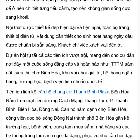
để ở nên chi tiết từng tiểu cảnh, tạo nên không gian sống cực
sảng khoái.
Nội thất được thiết kế đẹp hiện đại và tiện nghi, toàn bộ trang
thiết bị điện tử, vật dụng cần thiết cho sinh hoạt hàng ngày đều
được chuẩn bị sẵn sàng. Khách chỉ việc xách vali đến ở.
Dự án hội tụ tất cả các tiện ích vượt trội, mang đến cho cư dân
nơi đây một cuộc sống đẳng cấp và hoàn hảo như: TTTM sầm
uất, siêu thị, chợ Biên Hòa, khu vui chơi giải trí, hệ thống ngân
hàng, trường học, bệnh viện tiêu chuẩn quốc tế
Tiện ích liền kề
căn hộ chung cư Thanh Bình Plaza
Biên Hòa:
Nằm trên mặt tiền đường Cách Mạng Tháng Tám, P. Thanh
Bình, Biên Hòa, Đồng Nai. Căn hộ nằm cạnh chợ Biên Hòa,
công viên dọc bờ sông Đồng Nai thành phố Biên Hòa gần kề
trường học, bệnh viện, trung tâm mua sắm, nhà hàng và các
hệ thống trung tâm anh ngữ đa dạng, phục vụ nhu cầu học tập,