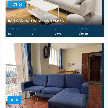
1.75 tỷ
BÁN CĂN HỘ THANH BÌNH PLAZA
Diện tích:
PN:
WC:
Nội thất:
65
2
2 WC
Đầy đủ
8 TR