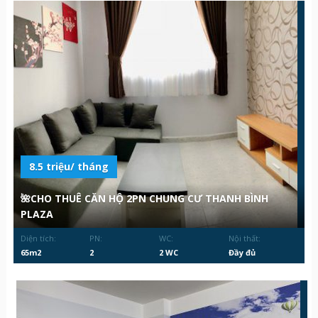
8.5 triệu/ tháng
🌺CHO THUÊ CĂN HỘ 2PN CHUNG CƯ THANH BÌNH
PLAZA
Diện tích:
PN:
WC:
Nội thất:
65m2
2
2 WC
Đầy đủ