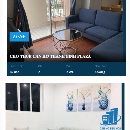
8tr/th
𝐂𝐇𝐎 𝐓𝐇𝐔𝐄̂ 𝐂𝐀̆𝐍 𝐇𝐎̣̂ 𝐓𝐇𝐀𝐍𝐇 𝐁𝐈̀𝐍𝐇 𝐏𝐋𝐀𝐙𝐀
Diện tích:
PN:
WC:
Nội thất:
65 m2
2
2 WC
Không