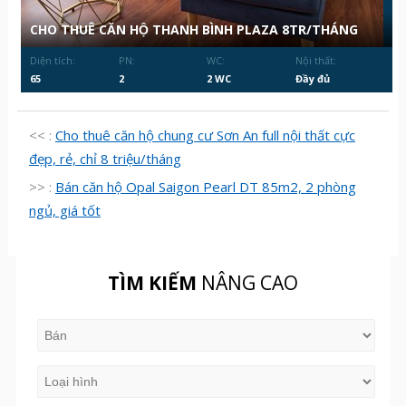
CHO THUÊ CĂN HỘ THANH BÌNH PLAZA 8TR/THÁNG
Diện tích:
PN:
WC:
Nội thất:
65
2
2 WC
Đầy đủ
<< :
Cho thuê căn hộ chung cư Sơn An full nội thất cực
đẹp, rẻ, chỉ 8 triệu/tháng
>> :
Bán căn hộ Opal Saigon Pearl DT 85m2, 2 phòng
ngủ, giá tốt
TÌM KIẾM
NÂNG CAO