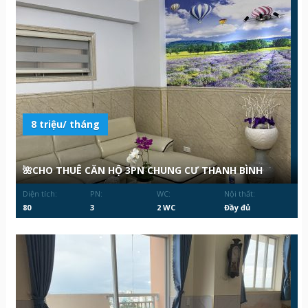
8 triệu/ tháng
🌺CHO THUÊ CĂN HỘ 3PN CHUNG CƯ THANH BÌNH
Diện tích:
PN:
WC:
Nội thất:
80
3
2 WC
Đầy đủ