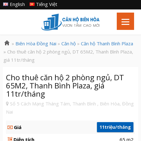
English
Tiếng Việt
»
Biên Hòa Đồng Nai
»
Căn hộ
»
Căn hộ Thanh Bình Plaza
» Cho thuê căn hộ 2 phòng ngủ, DT 65M2, Thanh Bình Plaza,
giá 11tr/tháng
Cho thuê căn hộ 2 phòng ngủ, DT
65M2, Thanh Bình Plaza, giá
11tr/tháng
Số 5 Cách Mạng Tháng Tám, Thanh Bình , Biên Hòa, Đồng
Nai
Giá
11triệu/tháng
Diện tích
65 m2