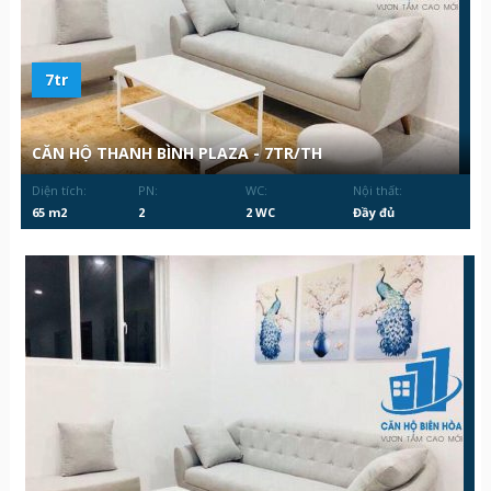
7tr
CĂN HỘ THANH BÌNH PLAZA - 7TR/TH
Diện tích:
PN:
WC:
Nội thất:
65 m2
2
2 WC
Đầy đủ