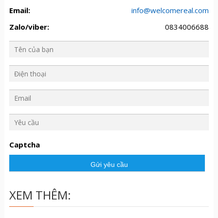
Email:
info@welcomereal.com
Zalo/viber:
0834006688
Y
ê
u
Captcha
c
ầ
u
XEM THÊM: