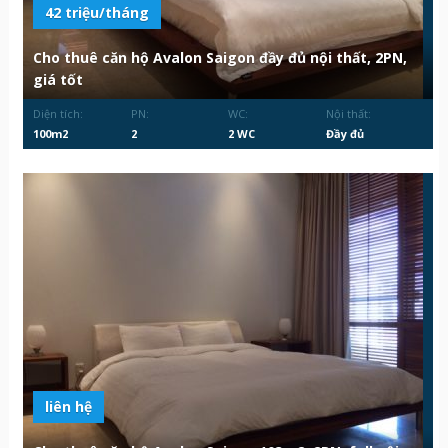
42 triệu/tháng
Cho thuê căn hộ Avalon Saigon đầy đủ nội thất, 2PN,
giá tốt
Diện tích:
PN:
WC:
Nội thất:
100m2
2
2 WC
Đầy đủ
liên hệ