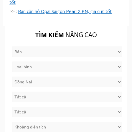
tốt
>> :
Bán căn hộ Opal Saigon Pearl 2 PN, giá cực tốt
TÌM KIẾM
NÂNG CAO