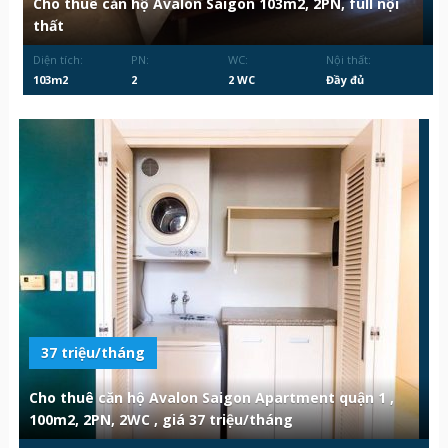
Cho thuê căn hộ Avalon Saigon 103m2, 2PN, full nội
thất
Diện tích:
PN:
WC:
Nội thất:
103m2
2
2 WC
Đầy đủ
37 triệu/tháng
Cho thuê căn hộ Avalon Saigon Apartment quận 1 ,
100m2, 2PN, 2WC , giá 37 triệu/tháng