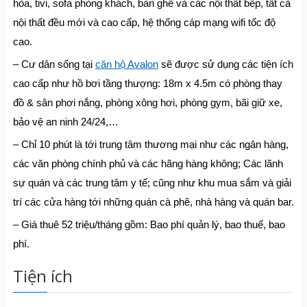
hòa, tivi, sofa phòng khách, bàn ghế và các nội thất bếp, tất cả
nội thất đều mới và cao cấp, hệ thống cáp mạng wifi tốc độ
cao.
– Cư dân sống tại
căn hộ Avalon
sẽ được sử dụng các tiện ích
cao cấp như hồ bơi tầng thượng: 18m x 4.5m có phòng thay
đồ & sân phơi nắng, phòng xông hơi, phòng gym, bãi giữ xe,
bảo vệ an ninh 24/24,…
– Chỉ 10 phút là tới trung tâm thương mại như các ngân hàng,
các văn phòng chính phủ và các hãng hàng không; Các lãnh
sự quán và các trung tâm y tế; cũng như khu mua sắm và giải
trí các cửa hàng tới những quán cà phê, nhà hàng và quán bar.
– Giá thuê 52 triệu/tháng gồm: Bao phí quản lý, bao thuế, bao
phí.
Tiện ích