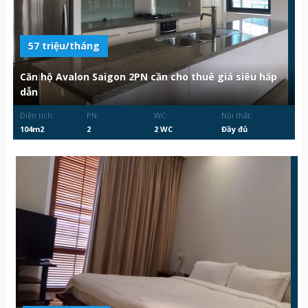
57 triệu/tháng
Căn hộ Avalon Saigon 2PN cần cho thuê giá siêu hấp
dẫn
Diện tích:
PN:
WC:
Nội thất:
104m2
2
2 WC
Đầy đủ