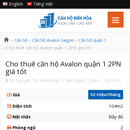
English
Tiếng Việt
»
Căn hộ
»
Căn hộ Avalon Saigon
»
Căn hộ quận 1
» Cho thuê căn hộ Avalon quận 1 2PN giá tốt
Cho thuê căn hộ Avalon quận 1 2PN
giá tốt
53 Nguyễn Thị Minh Khai, P. Bến Nghé, Quận 1, Tp HCM
Giá
52 triệu/tháng
Diện tích
104m2
Nội thất
Đầy đủ
Phòng ngủ
2