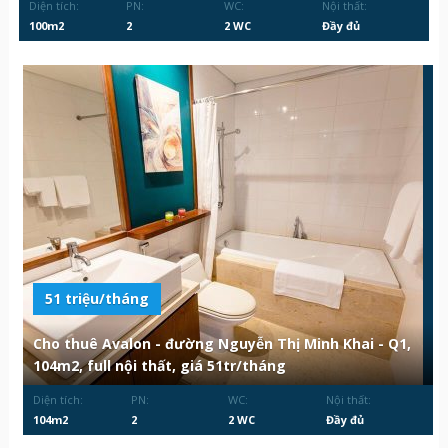
Diện tích:
PN:
WC:
Nội thất:
100m2
2
2 WC
Đầy đủ
51 triệu/tháng
Cho thuê Avalon - đường Nguyễn Thị Minh Khai - Q1,
104m2, full nội thất, giá 51tr/tháng
Diện tích:
PN:
WC:
Nội thất:
104m2
2
2 WC
Đầy đủ