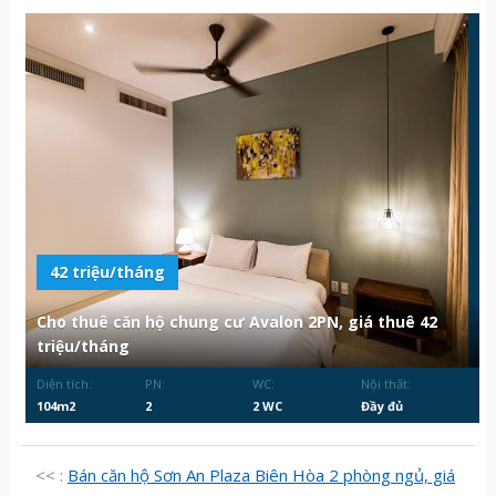
42 triệu/tháng
Cho thuê căn hộ chung cư Avalon 2PN, giá thuê 42
triệu/tháng
Diện tích:
PN:
WC:
Nội thất:
104m2
2
2 WC
Đầy đủ
<< :
Bán căn hộ Sơn An Plaza Biên Hòa 2 phòng ngủ, giá