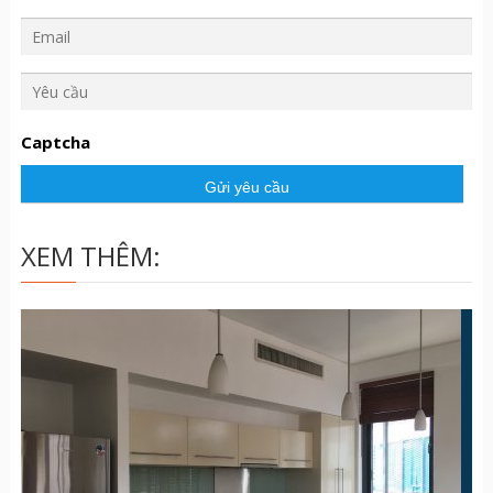
Y
ê
u
Captcha
c
ầ
u
XEM THÊM: