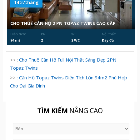
14tr/tháng
CHO THUÊ CĂN HỘ 2 PN TOPAZ TWINS CAO CẤP
Diện tích:
PN:
WC:
Nội thất:
94 m2
2
2 WC
Đầy đủ
<< :
Cho Thuê Căn Hộ Full Nội Thất Sáng Đẹp 2PN
Topaz Twins
>> :
Căn Hộ Topaz Twins Diện Tích Lớn 94m2 Phù Hợp
Cho Đại Gia Đình
TÌM KIẾM
NÂNG CAO