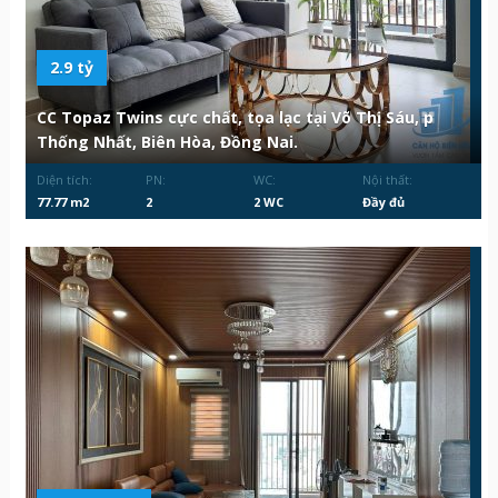
2.9 tỷ
CC Topaz Twins cực chất, tọa lạc tại Võ Thị Sáu, p
Thống Nhất, Biên Hòa, Đồng Nai.
Diện tích:
PN:
WC:
Nội thất:
77.77 m2
2
2 WC
Đầy đủ