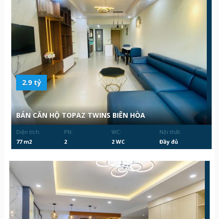
2.9 tỷ
BÁN CĂN HỘ TOPAZ TWINS BIÊN HÒA
Diện tích:
PN:
WC:
Nội thất:
77 m2
2
2 WC
Đầy đủ