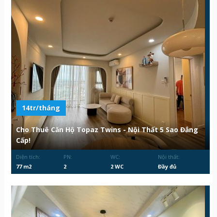
14tr/tháng
Cho Thuê Căn Hộ Topaz Twins - Nội Thất 5 Sao Đẳng
Cấp!
Diện tích:
PN:
WC:
Nội thất:
77 m2
2
2 WC
Đầy đủ