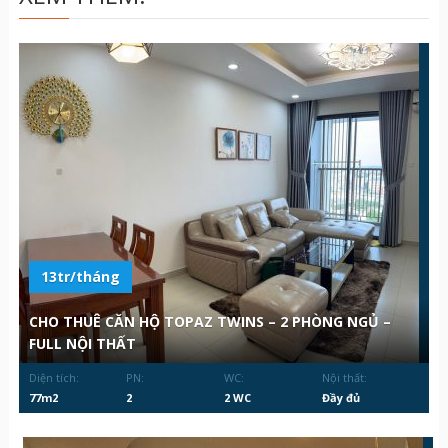
13tr/tháng
CHO THUÊ CĂN HỘ TOPAZ TWINS – 2 PHÒNG NGỦ –
FULL NỘI THẤT
Diện tích:
PN:
WC:
Nội thất:
77m2
2
2 WC
Đầy đủ