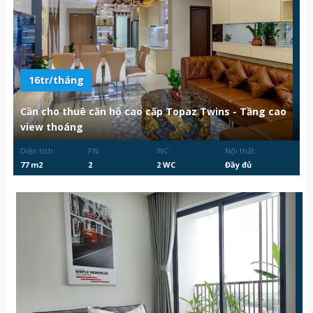
16tr/tháng
Cần cho thuê căn hộ cao cấp Topaz Twins - Tầng cao
view thoáng
Diện tích:
PN:
WC:
Nội thất:
77 m2
2
2 WC
Đầy đủ