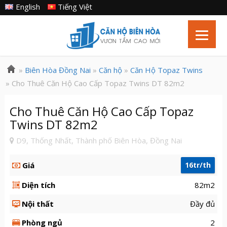
English
Tiếng Việt
»
Biên Hòa Đồng Nai
»
Căn hộ
»
Căn Hộ Topaz Twins
» Cho Thuê Căn Hộ Cao Cấp Topaz Twins DT 82m2
Cho Thuê Căn Hộ Cao Cấp Topaz
Twins DT 82m2
D9, Thống Nhất, Thành phố Biên Hòa, Đồng Nai
Giá
16tr/th
Diện tích
82m2
Nội thất
Đầy đủ
Phòng ngủ
2