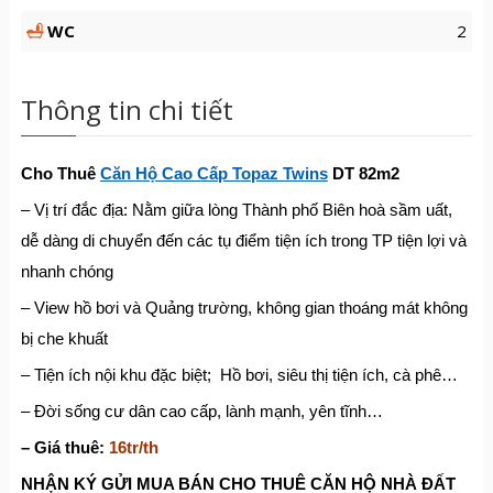
WC
2
Thông tin chi tiết
Cho Thuê
Căn Hộ Cao Cấp Topaz Twins
DT 82m2
– Vị trí đắc địa: Nằm giữa lòng Thành phố Biên hoà sầm uất,
dễ dàng di chuyển đến các tụ điểm tiện ích trong TP tiện lợi và
nhanh chóng
– View hồ bơi và Quảng trường, không gian thoáng mát không
bị che khuất
– Tiện ích nội khu đặc biệt; Hồ bơi, siêu thị tiện ích, cà phê…
– Đời sống cư dân cao cấp, lành mạnh, yên tĩnh…
– Giá thuê:
16tr/th
NH
Ậ
N KÝ G
Ử
I MUA BÁN CHO THUÊ C
Ă
N H
Ộ
NHÀ
ĐẤ
T