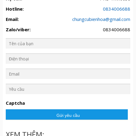
Hotline:
0834006688
Email:
chungcubienhoa@gmail.com
Zalo/viber:
0834006688
Y
ê
u
Captcha
c
ầ
u
XEM THÊM: