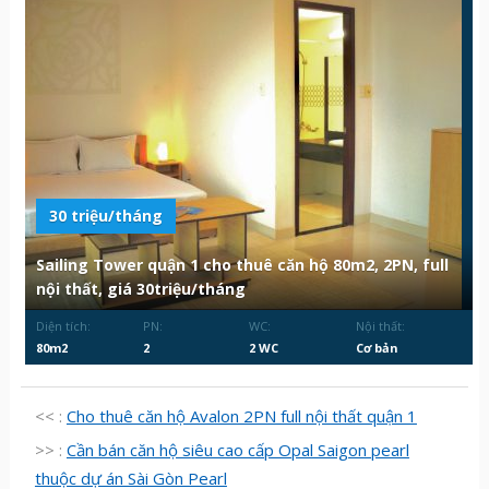
30 triệu/tháng
Sailing Tower quận 1 cho thuê căn hộ 80m2, 2PN, full
nội thất, giá 30triệu/tháng
Diện tích:
PN:
WC:
Nội thất:
80m2
2
2 WC
Cơ bản
<< :
Cho thuê căn hộ Avalon 2PN full nội thất quận 1
>> :
Cần bán căn hộ siêu cao cấp Opal Saigon pearl
thuộc dự án Sài Gòn Pearl