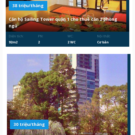
38 triệu/tháng
Căn hộ Sailing Tower quận 1 cho thuê căn 2 phòng
ngủ
Diện tích:
PN:
WC:
Nội thất:
92m2
2
2 WC
Cơ bản
30 triệu/tháng