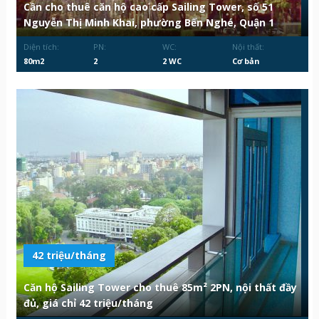
Cần cho thuê căn hộ cao cấp Sailing Tower, số 51
Nguyễn Thị Minh Khai, phường Bến Nghé, Quận 1
Diện tích:
PN:
WC:
Nội thất:
80m2
2
2 WC
Cơ bản
42 triệu/tháng
Căn hộ Sailing Tower cho thuê 85m² 2PN, nội thất đầy
đủ, giá chỉ 42 triệu/tháng