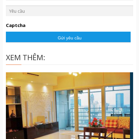
Y
ê
u
Captcha
c
ầ
u
XEM THÊM: