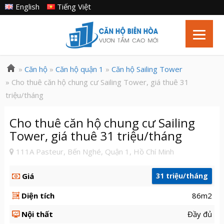
English
Tiếng Việt
»
Căn hộ
»
Căn hộ quận 1
»
Căn hộ Sailing Tower
» Cho thuê căn hộ chung cư Sailing Tower, giá thuê 31
triệu/tháng
Cho thuê căn hộ chung cư Sailing
Tower, giá thuê 31 triệu/tháng
111A Pasteur, Bến Nghé, Quận 1, Hồ Chí Minh
Giá
31 triệu/tháng
Diện tích
86m2
Nội thất
Đầy đủ