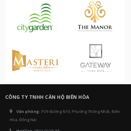
CÔNG TY TNHH CĂN HỘ BIÊN HÒA
Văn phòng:
P29 đường N10, Phường Thống Nhất, Biên
Hòa, Đồng Nai
Hotline
:
0834 00 66 88