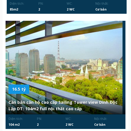
Diện tích:
PN:
WC:
Nội thất:
85m2
2
2 WC
Cơ bản
16.5 tỷ
Cần bán căn hộ cao cấp Sailing Tower view Dinh Độc
Lập DT: 104m2 full nội thất cao cấp
Diện tích:
PN:
WC:
Nội thất:
104 m2
2
2 WC
Cơ bản