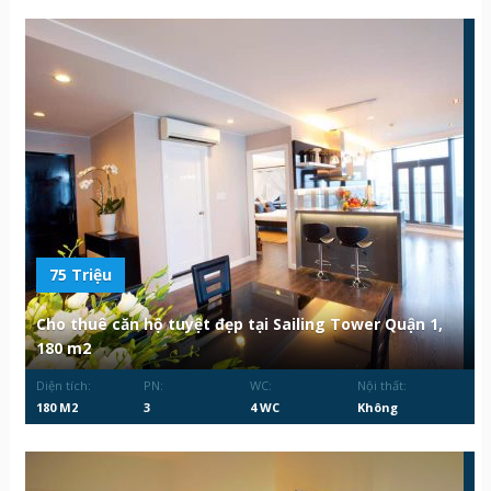
75 Triệu
Cho thuê căn hộ tuyệt đẹp tại Sailing Tower Quận 1,
180 m2
Diện tích:
PN:
WC:
Nội thất:
180 M2
3
4 WC
Không