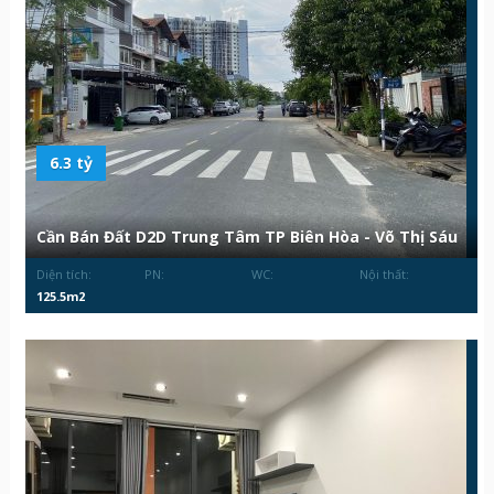
6.3 tỷ
Cần Bán Đất D2D Trung Tâm TP Biên Hòa - Võ Thị Sáu
Diện tích:
PN:
WC:
Nội thất:
125.5m2