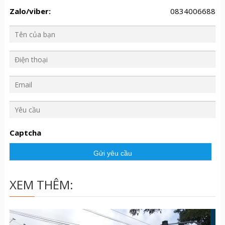
Zalo/viber:
0834006688
Y
ê
u
Captcha
c
ầ
u
XEM THÊM: