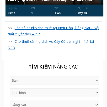
Diện tích:
PN:
WC:
Nội thất:
50m2
1
1 WC
Đầy đủ
<< :
Căn hộ studio cho thuê tại Biên Hòa, Đồng Nai – Nội
thất tuyệt đẹp – 2.2
>> :
Cho thuê căn hộ dịch vụ đầy đủ tiện nghi – 1.1 tại
D2D
TÌM KIẾM
NÂNG CAO