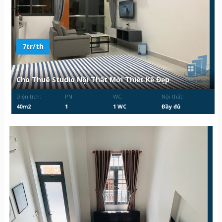
7tr/th
Cho Thuê Studio Nội Thất Mới Thiết Kế Đẹp
Diện tích:
PN:
WC:
Nội thất:
40m2
1
1 WC
Đầy đủ