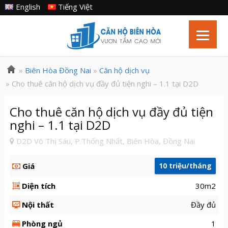
English
Tiếng Việt
»
Biên Hòa Đồng Nai
»
Căn hộ dịch vụ
» Cho thuê căn hộ dịch vụ đầy đủ tiện nghi – 1.1 tại D2D
Cho thuê căn hộ dịch vụ đầy đủ tiện
nghi – 1.1 tại D2D
D2D Võ Thị Sáu, P.Thống Nhất, Biên Hòa, Đồng Nai
Giá
10 triệu/tháng
Diện tích
30m2
Nội thất
Đầy đủ
Phòng ngủ
1