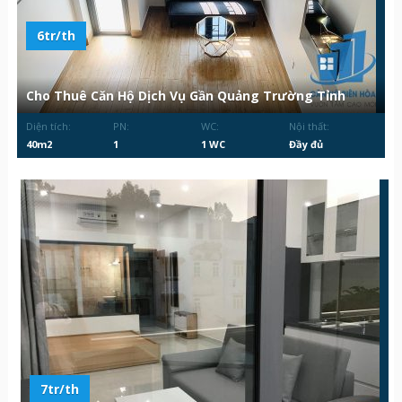
6tr/th
Cho Thuê Căn Hộ Dịch Vụ Gần Quảng Trường Tỉnh
Diện tích:
PN:
WC:
Nội thất:
40m2
1
1 WC
Đầy đủ
7tr/th