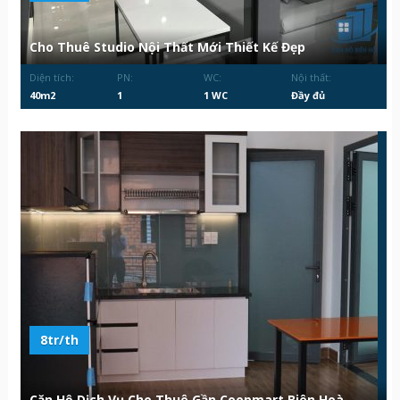
Cho Thuê Studio Nội Thất Mới Thiết Kế Đẹp
Diện tích:
PN:
WC:
Nội thất:
40m2
1
1 WC
Đầy đủ
8tr/th
Căn Hộ Dịch Vụ Cho Thuê Gần Coopmart Biên Hoà