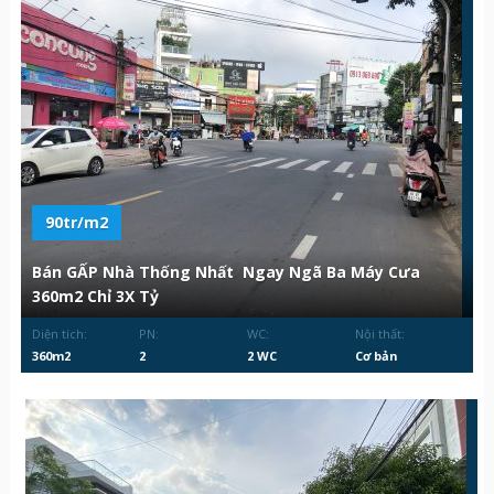
90tr/m2
Bán GẤP Nhà Thống Nhất Ngay Ngã Ba Máy Cưa
360m2 Chỉ 3X Tỷ
Diện tích:
PN:
WC:
Nội thất:
360m2
2
2 WC
Cơ bản