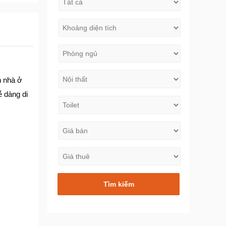
n nhà ở
ễ dàng di