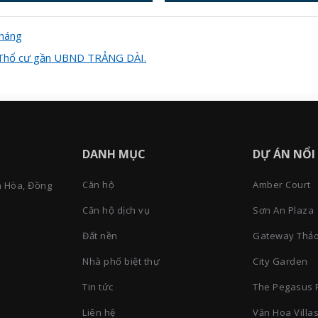
tháng
 – Thổ cư gần UBND TRẢNG DÀI.
DANH MỤC
DỰ ÁN NỔI
Căn hộ
Amber Court
n Hòa, Đồng
Căn hộ dịch vụ
Sơn An Plaza
Đất nền
Gateway Thảo
Nhà phố biệt thự
City Garden
Tin tức
The Pegasus 
Liên hệ
Văn Hoa Villa