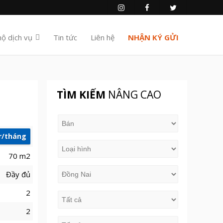
hộ dịch vụ
Tin tức
Liên hệ
NHẬN KÝ GỬI
TÌM KIẾM
NÂNG CAO
tr/tháng
70 m2
Đầy đủ
2
2