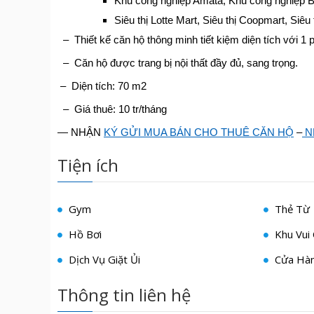
Khu công nghiệp Amata, Khu công nghiệp B
Siêu thị Lotte Mart, Siêu thị Coopmart, Siêu
– Thiết kế căn hộ thông minh tiết kiệm diện tích với 1
– Căn hộ được trang bị nội thất đầy đủ, sang trọng.
– Diện tích: 70 m2
– Giá thuê: 10 tr/tháng
— NHẬN
KÝ GỬI MUA BÁN CHO THUÊ CĂN HỘ
–
N
Tiện ích
Gym
Thẻ Từ
Hồ Bơi
Khu Vui 
Dịch Vụ Giặt Ủi
Cửa Hàn
Thông tin liên hệ