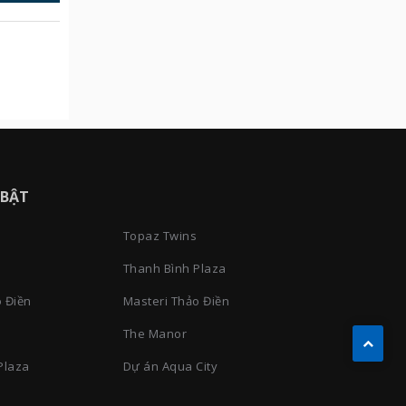
 BẬT
Topaz Twins
Thanh Bình Plaza
 Điền
Masteri Thảo Điền
The Manor
Plaza
Dự án Aqua City
s