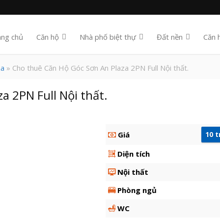
ang chủ
Căn hộ
Nhà phố biệt thự
Đất nền
Căn 
za
» Cho thuê Căn Hộ Góc Sơn An Plaza 2PN Full Nội thất.
a 2PN Full Nội thất.
Giá
10 
Diện tích
Nội thất
Phòng ngủ
WC