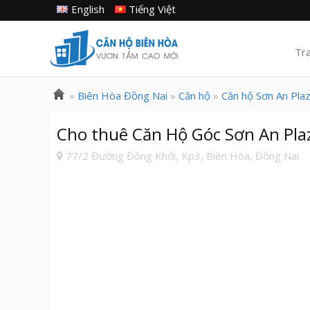
English
Tiếng Việt
Tr
»
Biên Hòa Đồng Nai
»
Căn hộ
»
Căn hộ Sơn An Pla
Cho thuê Căn Hộ Góc Sơn An Plaz
77/2 Đường Đồng Khởi, Kp3, Biên Hòa, Đồng Nai