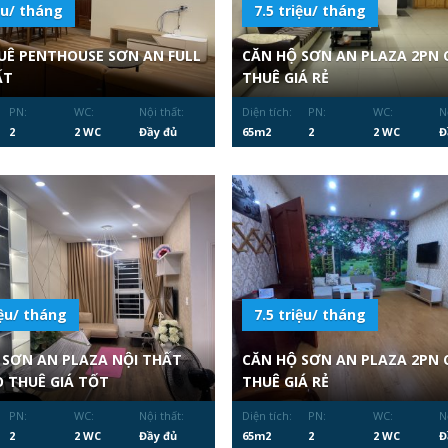
ệu/ tháng
7.5 triệu/ tháng
UÊ PENTHOUSE SƠN AN FULL
CĂN HỘ SƠN AN PLAZA 2PN 
ẤT
THUÊ GIÁ RẺ
PN:
WC:
Nội thất:
Diện tích:
PN:
WC:
N
2
2 WC
Đầy đủ
65m2
2
2 WC
Đ
iệu/ tháng
7.5 triệu/ tháng
 SƠN AN PLAZA NỘI THẤT
CĂN HỘ SƠN AN PLAZA 2PN 
O THUÊ GIÁ TỐT
THUÊ GIÁ RẺ
PN:
WC:
Nội thất:
Diện tích:
PN:
WC:
N
2
2 WC
Đầy đủ
65m2
2
2 WC
Đ