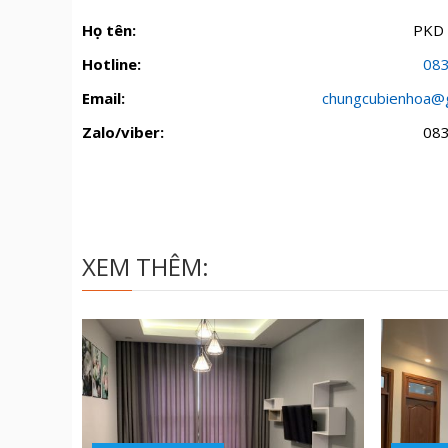
Họ tên:
PKD
Hotline:
08
Email:
chungcubienhoa@
Zalo/viber:
08
XEM THÊM: