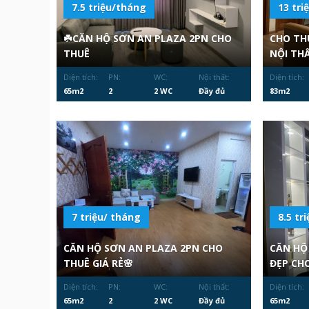
7.5 triệu/tháng
13 tri
☘️CĂN HỘ SƠN AN PLAZA 2PN CHO
CHO TH
THUÊ
NỘI TH
Diện tích:
PN:
WC:
Nội thất:
Diện tích:
65m2
2
2 WC
Đầy đủ
83m2
7 triệu/ tháng
8.5 tr
CĂN HỘ SƠN AN PLAZA 2PN CHO
CĂN HỘ
THUÊ GIÁ RẺ🌸
ĐẸP CH
Diện tích:
PN:
WC:
Nội thất:
Diện tích:
65m2
2
2 WC
Đầy đủ
65m2