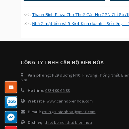
<< :
Thanh Bình Plaza Cho Thuê Căn Hộ 2PN Chỉ 8tr/
>> :
Nhà 2 mặt tiền và 5 Kiot Kinh doanh – Sổ riêng
CÔNG TY TNHH CĂN HỘ BIÊN HÒA
Văn phòng:
P29 đường N10, Phường Thống Nhất, Biê
Nai
Hotline
:
0834 00 66 88
Website
: www.canhobienhoa.com
E-mail
:
chungcubienhoa@gmail.com
Dịch vụ
:
thiet ke noi that bien hoa