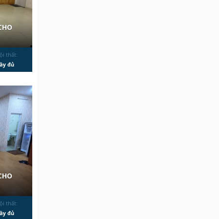
CHO
ội thất:
ầy đủ
CHO
ội thất:
ầy đủ