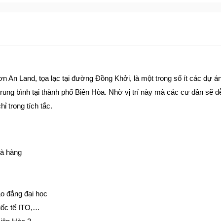
 An Land, tọa lạc tại đường Đồng Khởi, là một trong số ít các dự á
rung bình tại thành phố Biên Hòa. Nhờ vị trí này mà các cư dân sẽ d
ỉ trong tích tắc.
hà hàng
c
ao đẳng đại học
uốc tế ITO,…