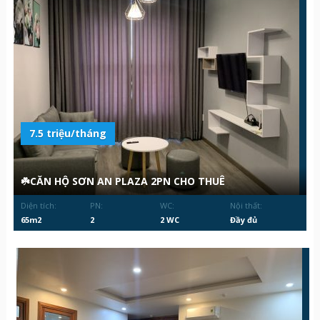
7.5 triệu/tháng
☘️CĂN HỘ SƠN AN PLAZA 2PN CHO THUÊ
Diện tích:
PN:
WC:
Nội thất:
65m2
2
2 WC
Đầy đủ