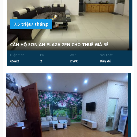
7.5 triệu/ tháng
CĂN HỘ SƠN AN PLAZA 2PN CHO THUÊ GIÁ RẺ
Diện tích:
PN:
WC:
Nội thất:
65m2
2
2 WC
Đầy đủ