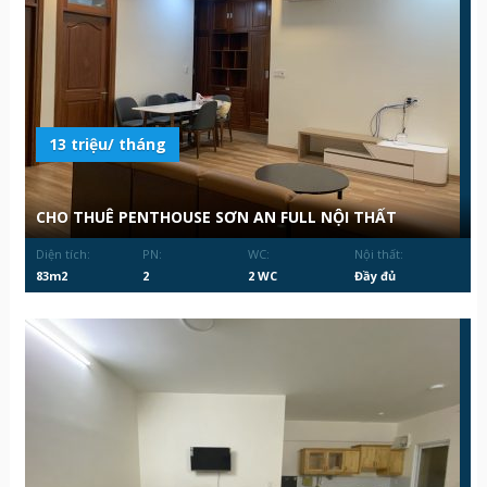
13 triệu/ tháng
CHO THUÊ PENTHOUSE SƠN AN FULL NỘI THẤT
Diện tích:
PN:
WC:
Nội thất:
83m2
2
2 WC
Đầy đủ