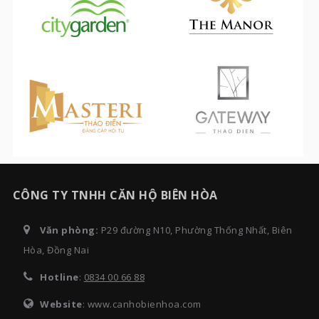
CÔNG TY TNHH CĂN HỘ BIÊN HÒA
Văn phòng:
P29 đường N10, Phường Thống Nhất, Biên
Hòa, Đồng Nai
Hotline
:
0834 00 66 88
Website
: www.canhobienhoa.com