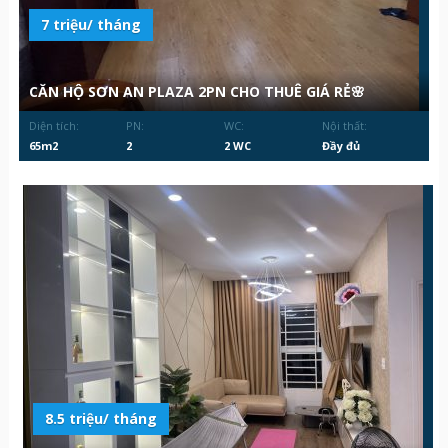
7 triệu/ tháng
CĂN HỘ SƠN AN PLAZA 2PN CHO THUÊ GIÁ RẺ🌸
Diện tích:
PN:
WC:
Nội thất:
65m2
2
2 WC
Đầy đủ
8.5 triệu/ tháng