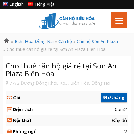
English
Tiếng Việt
»
Biên Hòa Đồng Nai
»
Căn hộ
»
Căn hộ Sơn An Plaza
» Cho thuê căn hộ giá rẻ tại Sơn An Plaza Biên Hòa
Cho thuê căn hộ giá rẻ tại Sơn An
Plaza Biên Hòa
77/2 Đường Đồng Khởi, Kp3, Biên Hòa, Đồng Nai
Giá
9tr/tháng
Diện tích
65m2
Nội thất
Đầy đủ
Phòng ngủ
2