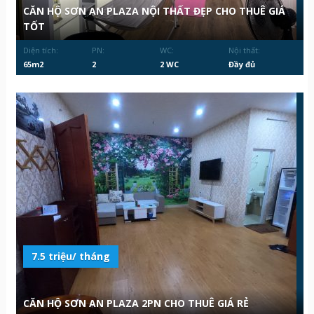
CĂN HỘ SƠN AN PLAZA NỘI THẤT ĐẸP CHO THUÊ GIÁ
TỐT
Diện tích:
PN:
WC:
Nội thất:
65m2
2
2 WC
Đầy đủ
7.5 triệu/ tháng
CĂN HỘ SƠN AN PLAZA 2PN CHO THUÊ GIÁ RẺ