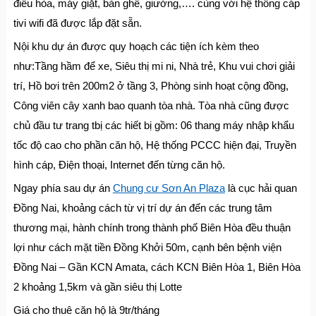
điều hòa, máy giặt, bàn ghế, giường,…. cùng với hệ thống cáp
tivi wifi đã được lắp đặt sẵn.
Nội khu dự án được quy hoạch các tiện ích kèm theo
như:Tầng hầm để xe, Siêu thị mi ni, Nhà trẻ, Khu vui chơi giải
trí, Hồ bơi trên 200m2 ở tầng 3, Phòng sinh hoạt cộng đồng,
Công viên cây xanh bao quanh tòa nhà. Tòa nhà cũng được
chủ đầu tư trang tbị các hiết bị gồm: 06 thang máy nhập khẩu
tốc độ cao cho phần căn hộ, Hệ thống PCCC hiện đại, Truyền
hình cáp, Điện thoại, Internet đến từng căn hộ.
Ngay phía sau dự án
Chung cư Sơn An Plaza
là cục hải quan
Đồng Nai, khoảng cách từ vị trí dự án đến các trung tâm
thương mại, hành chính trong thành phố Biên Hòa đều thuận
lợi như cách mặt tiền Đồng Khởi 50m, cạnh bên bệnh viện
Đồng Nai – Gần KCN Amata, cách KCN Biên Hòa 1, Biên Hòa
2 khoảng 1,5km và gần siêu thị Lotte
Giá cho thuê căn hộ là 9tr/tháng