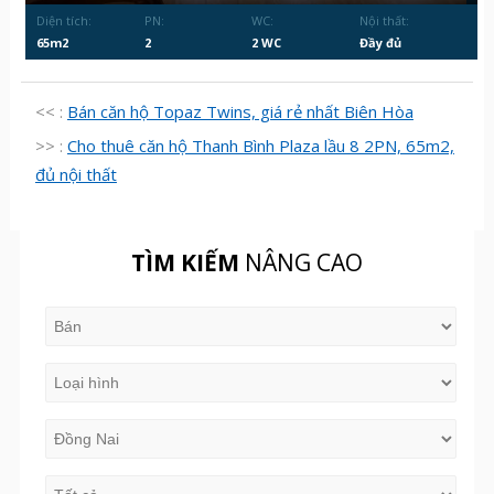
Diện tích:
PN:
WC:
Nội thất:
65m2
2
2 WC
Đầy đủ
<< :
Bán căn hộ Topaz Twins, giá rẻ nhất Biên Hòa
>> :
Cho thuê căn hộ Thanh Bình Plaza lầu 8 2PN, 65m2,
đủ nội thất
TÌM KIẾM
NÂNG CAO