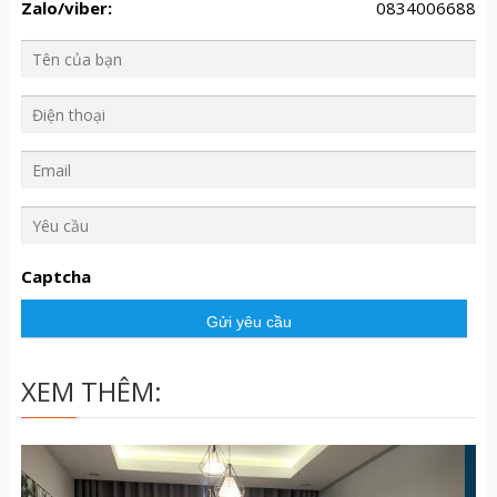
Zalo/viber:
0834006688
Y
ê
u
Captcha
c
ầ
u
XEM THÊM: