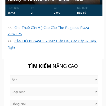
Diện tích:
PN:
WC:
Nội thất:
65m2
2
2 WC
Đầy đủ
<< :
Cho Thuê Căn Hộ Cao Cấp The Pegasus Plaza –
View IPS
>> :
CĂN HỘ PEGASUS 70M2 Hiện Đại, Cao Cấp & Tiện
Nghi
TÌM KIẾM
NÂNG CAO