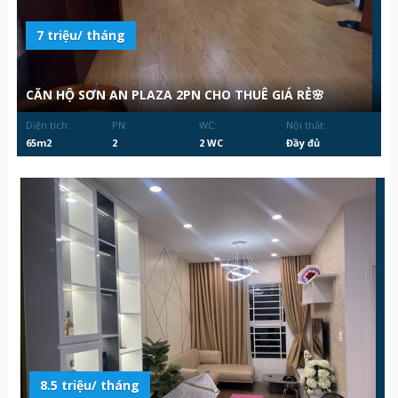
7 triệu/ tháng
CĂN HỘ SƠN AN PLAZA 2PN CHO THUÊ GIÁ RẺ🌸
Diện tích:
PN:
WC:
Nội thất:
65m2
2
2 WC
Đầy đủ
8.5 triệu/ tháng