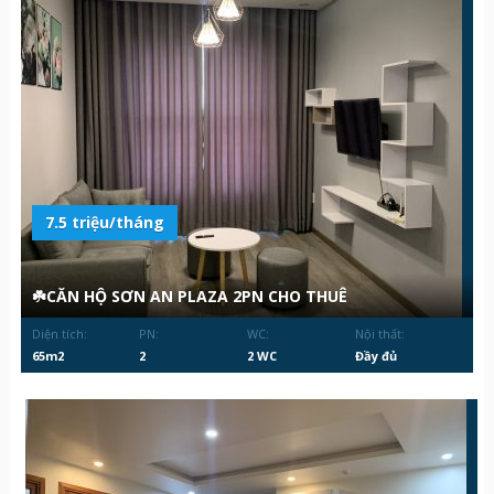
7.5 triệu/tháng
☘️CĂN HỘ SƠN AN PLAZA 2PN CHO THUÊ
Diện tích:
PN:
WC:
Nội thất:
65m2
2
2 WC
Đầy đủ