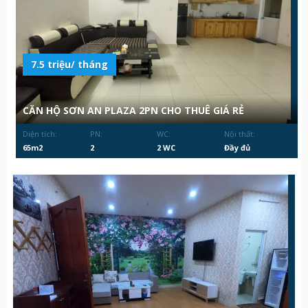
7.5 triệu/ tháng
CĂN HỘ SƠN AN PLAZA 2PN CHO THUÊ GIÁ RẺ
Diện tích:
PN:
WC:
Nội thất:
65m2
2
2 WC
Đầy đủ