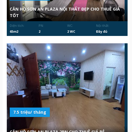
CĂN HỘ SƠN AN PLAZA NỘI THẤT ĐẸP CHO THUÊ GIÁ
TỐT
Diện tích:
PN:
WC:
Nội thất:
65m2
2
2 WC
Đầy đủ
7.5 triệu/ tháng
CĂN HỘ SƠN AN PLAZA 2PN CHO THUÊ GIÁ RẺ