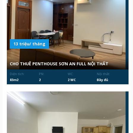
13 triệu/ tháng
CHO THUÊ PENTHOUSE SƠN AN FULL NỘI THẤT
Diện tích:
PN:
WC:
Nội thất:
83m2
2
2 WC
Đầy đủ