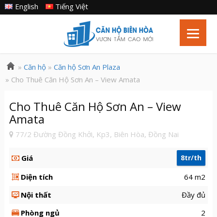
English
Tiếng Việt
»
Căn hộ
»
Căn hộ Sơn An Plaza
» Cho Thuê Căn Hộ Sơn An – View Amata
Cho Thuê Căn Hộ Sơn An – View
Amata
77/2 Đường Đồng Khởi, Kp3, Biên Hòa, Đồng Nai
Giá
8tr/th
Diện tích
64 m2
Nội thất
Đầy đủ
Phòng ngủ
2