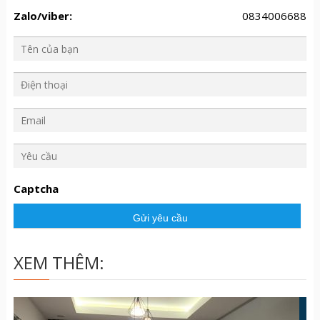
Zalo/viber:
0834006688
Y
ê
u
Captcha
c
ầ
u
XEM THÊM: