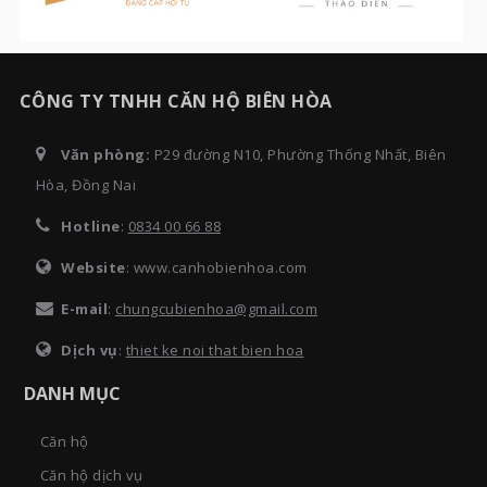
CÔNG TY TNHH CĂN HỘ BIÊN HÒA
Văn phòng:
P29 đường N10, Phường Thống Nhất, Biên
Hòa, Đồng Nai
Hotline
:
0834 00 66 88
Website
: www.canhobienhoa.com
E-mail
:
chungcubienhoa@gmail.com
Dịch vụ
:
thiet ke noi that bien hoa
DANH MỤC
Căn hộ
Căn hộ dịch vụ