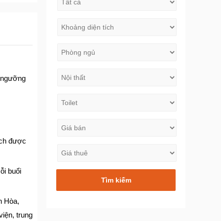
m ngưỡng
hách được
ỗi buổi
n Hòa,
iện, trung