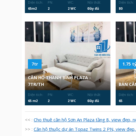
Diện tích:
PN:
WC:
Nội thất:
Diện tích:
65m2
2
2 WC
Đầy đủ
80
7tr
1.75 ty
CĂN HỘ THANH BÌNH PLAZA -
7TR/TH
BÁN CĂ
Diện tích:
PN:
WC:
Nội thất:
Diện tích:
65 m2
2
2 WC
Đầy đủ
65
<< :
Cho thuê căn hộ Sơn An Plaza tầng 8, view đẹp, n
>> :
Căn hộ thuộc dự án Topaz Twins 2 PN, view đẹp, 