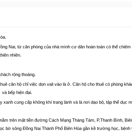
òa.
ng Nai, từ căn phòng của nhà mình cư dân hoàn toàn có thể chiê
thiên nhiên.
khách rộng thoáng.
ách thuê căn hộ chỉ việc dọn vali vào là ở. Căn hộ cho thuê có phòng k
 và bếp hiện đại.
 xanh cung cấp không khí trang lành và là nơi dạo bộ, tập thể dục m
: nằm trên mặt tiền đường Cách Mạng Tháng Tám, P.Thanh Bình, Biê
ọc bờ sông Đồng Nai Thành Phố Biên Hòa gần kề trường học, bệnh v