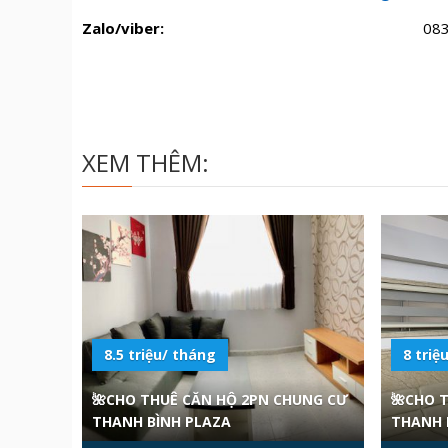
Zalo/viber:
08
XEM THÊM:
8.5 triệu/ tháng
8 triệ
🌺CHO THUÊ CĂN HỘ 2PN CHUNG CƯ
🌺CHO 
THANH BÌNH PLAZA
THANH 