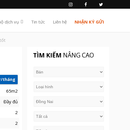
hộ dịch vụ
Tin tức
Liên hệ
NHẬN KÝ GỬI
tốt
TÌM KIẾM
NÂNG CAO
r/tháng
65m2
Đầy đủ
2
2