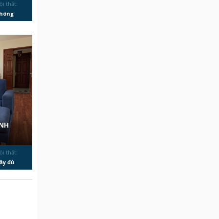
ội thất:
hông
̀NH
ội thất:
ầy đủ