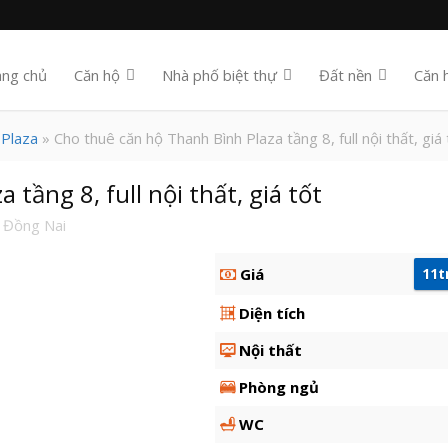
ang chủ
Căn hộ
Nhà phố biệt thự
Đất nền
Căn 
 Plaza
» Cho thuê căn hộ Thanh Bình Plaza tầng 8, full nội thất, giá 
tầng 8, full nội thất, giá tốt
 Đồng Nai
Giá
11t
Diện tích
Nội thất
Phòng ngủ
WC