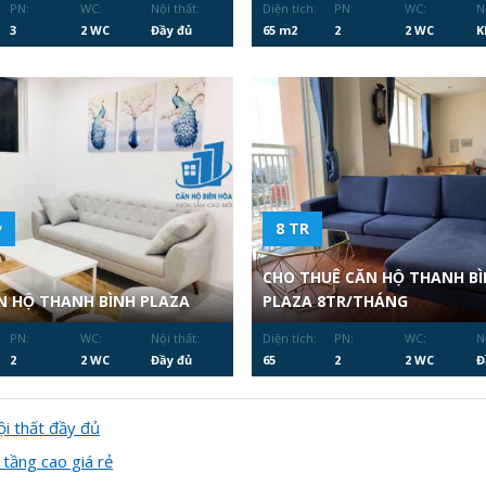
PN:
WC:
Nội thất:
Diện tích:
PN:
WC:
N
3
2 WC
Đầy đủ
65 m2
2
2 WC
K
̉
8 TR
CHO THUÊ CĂN HỘ THANH BI
N HỘ THANH BÌNH PLAZA
PLAZA 8TR/THÁNG
PN:
WC:
Nội thất:
Diện tích:
PN:
WC:
N
2
2 WC
Đầy đủ
65
2
2 WC
Đ
ội thất đầy đủ
tầng cao giá rẻ