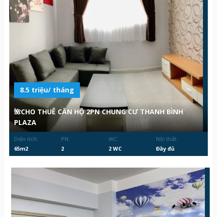
8.5 triệu/ tháng
🌺CHO THUÊ CĂN HỘ 2PN CHUNG CƯ THANH BÌNH
PLAZA
Diện tích:
PN:
WC:
Nội thất:
65m2
2
2 WC
Đầy đủ