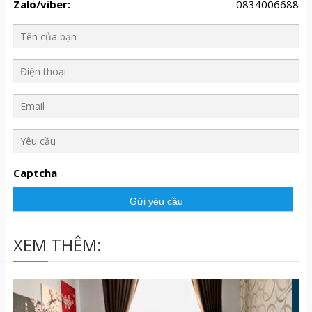
Zalo/viber:
0834006688
Y
ê
u
Captcha
c
ầ
u
XEM THÊM: