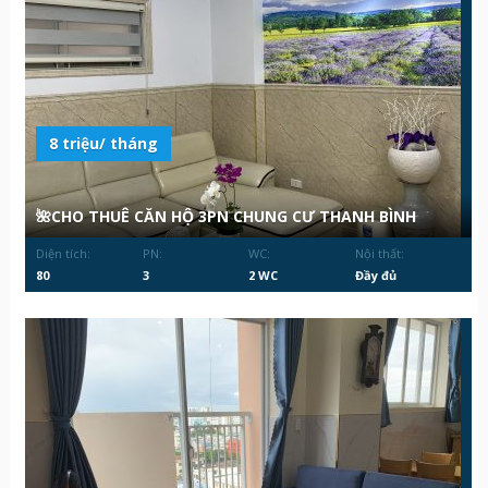
8 triệu/ tháng
🌺CHO THUÊ CĂN HỘ 3PN CHUNG CƯ THANH BÌNH
Diện tích:
PN:
WC:
Nội thất:
80
3
2 WC
Đầy đủ