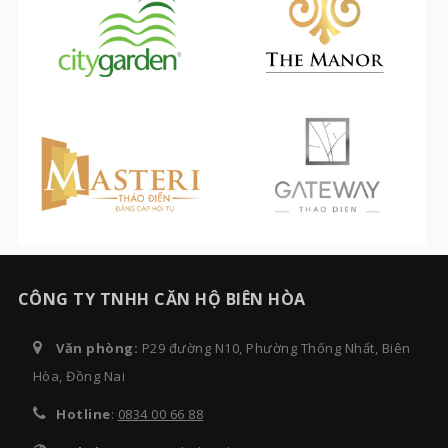
CÔNG TY TNHH CĂN HỘ BIÊN HÒA
Văn phòng:
P29 đường N10, Phường Thống Nhất, Biên
Hòa, Đồng Nai
Hotline
:
0834 00 66 88