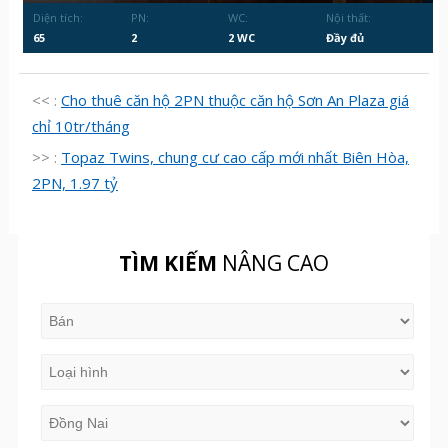
Diện tích:
PN:
WC:
Nội thất:
65
2
2 WC
Đầy đủ
<< :
Cho thuê căn hộ 2PN thuộc căn hộ Sơn An Plaza giá
chỉ 10tr/tháng
>> :
Topaz Twins, chung cư cao cấp mới nhất Biên Hòa,
2PN, 1.97 tỷ
TÌM KIẾM
NÂNG CAO