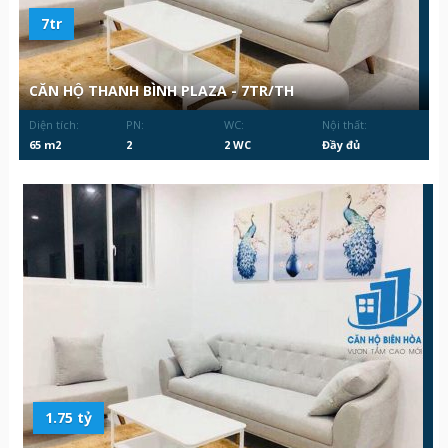
7tr
CĂN HỘ THANH BÌNH PLAZA - 7TR/TH
Diện tích:
PN:
WC:
Nội thất:
65 m2
2
2 WC
Đầy đủ
1.75 tỷ