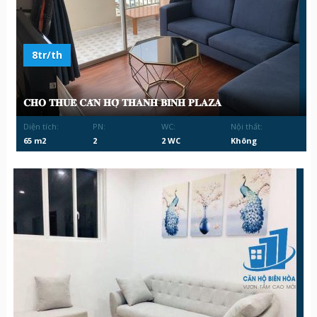
8tr/th
𝐂𝐇𝐎 𝐓𝐇𝐔𝐄̂ 𝐂𝐀̆𝐍 𝐇𝐎̣̂ 𝐓𝐇𝐀𝐍𝐇 𝐁𝐈̀𝐍𝐇 𝐏𝐋𝐀𝐙𝐀
Diện tích:
PN:
WC:
Nội thất:
65 m2
2
2 WC
Không