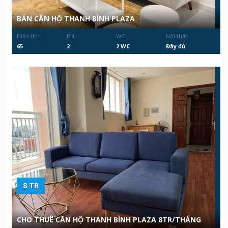
BÁN CĂN HỘ THANH BÌNH PLAZA
Diện tích:
PN:
WC:
Nội thất:
65
2
2 WC
Đầy đủ
8 TR
CHO THUÊ CĂN HỘ THANH BÌNH PLAZA 8TR/THÁNG