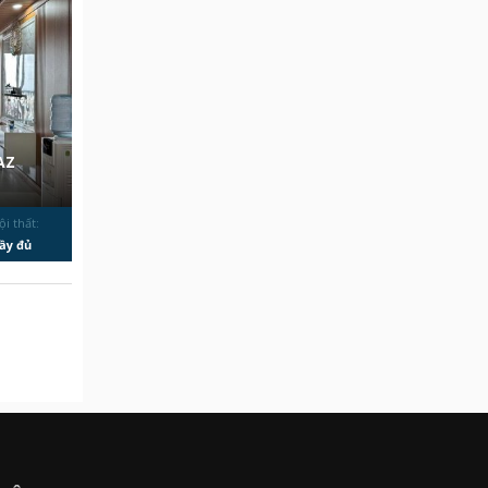
AZ
ội thất:
ầy đủ