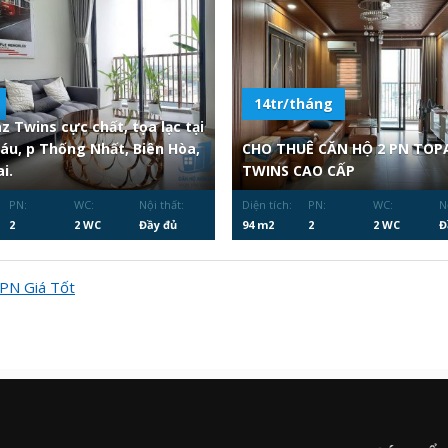
14tr/tháng
z Twins cực chất, tọa lạc tại
Sáu, p Thống Nhất, Biên Hòa,
CHO THUÊ CĂN HỘ 2 PN TOP
i.
TWINS CAO CẤP
PN:
WC:
Nội thất:
Diện tích:
PN:
WC:
N
2
2 WC
Đầy đủ
94 m2
2
2 WC
Đ
N Giá Tốt