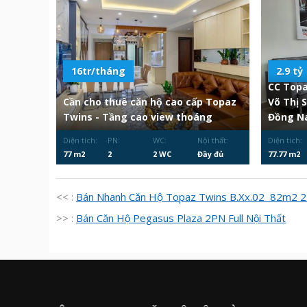
16tr/tháng
2.9 tỷ
CC Topa
Cần cho thuê căn hộ cao cấp Topaz
Võ Thị 
Twins - Tầng cao view thoáng
Đồng Na
Diện tích:
PN:
WC:
Nội thất:
Diện tích:
77 m2
2
2 WC
Đầy đủ
77.77 m2
<< :
Bán Nhanh Căn Hộ Topaz Twins B.Xx.02 82m2 2P
>> :
Bán Căn Hộ Pegasus Plaza 2PN Full Nội Thất