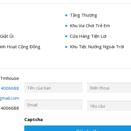
Tầng Thượng
Khu Vui Chơi Trẻ Em
Giặt Ủi
Cửa Hàng Tiện Lợi
inh Hoạt Cộng Đồng
Khu Tiệc Nướng Ngoài Trời
 Tmhouse
34006688
gmail.com
Y
ê
34006688
u
c
Captcha
ầ
u