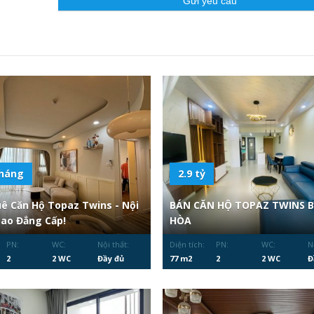
tháng
2.9 tỷ
ê Căn Hộ Topaz Twins - Nội
BÁN CĂN HỘ TOPAZ TWINS B
Sao Đẳng Cấp!
HÒA
PN:
WC:
Nội thất:
Diện tích:
PN:
WC:
N
2
2 WC
Đầy đủ
77 m2
2
2 WC
Đ