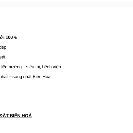
Mới 100%
đẹp
sát
u tiệc nướng…siêu thị, bệnh viện…
 nhất – sang nhất Biên Hòa
ĐẤT BIÊN HOÀ