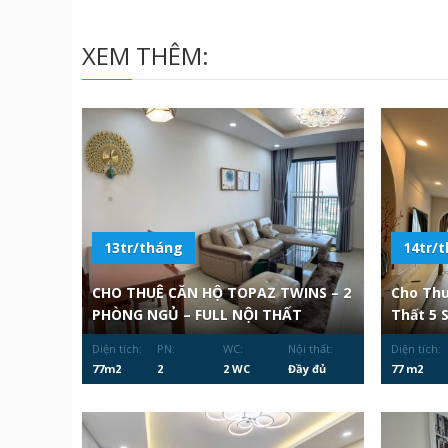
XEM THÊM:
13tr/tháng
14tr/
CHO THUÊ CĂN HỘ TOPAZ TWINS – 2
Cho Thu
PHÒNG NGỦ – FULL NỘI THẤT
Thất 5 
Diện tích:
PN:
WC:
Nội thất:
Diện tích:
77m2
2
2 WC
Đầy đủ
77 m2