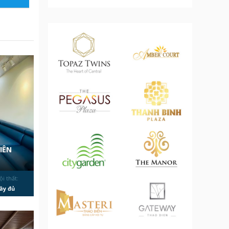
IÊN
ội thất:
ầy đủ