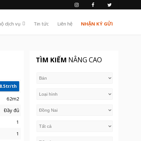
hộ dịch vụ
Tin tức
Liên hệ
NHẬN KÝ GỬI
%
TÌM KIẾM
NÂNG CAO
8.5tr/th
62m2
Đầy đủ
1
1