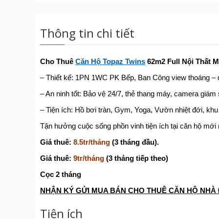
Thông tin chi tiết
Cho Thuê
Căn Hộ Topaz Twins
62m2 Full Nội Thất 
– Thiết kế: 1PN 1WC PK Bếp, Ban Công view thoáng – 
– An ninh tốt: Bảo vệ 24/7, thẻ thang máy, camera giám 
– Tiện ích: Hồ bơi tràn, Gym, Yoga, Vườn nhiệt đới, kh
Tận hưởng cuộc sống phồn vinh tiện ích tại căn hộ mới
Giá thuê:
8.5tr/tháng
(3 tháng đầu).
Giá thuê:
9tr/tháng
(3 tháng tiếp theo)
Cọc 2 tháng
NHẬN KÝ GỬI MUA BÁN CHO THUÊ CĂN HỘ NHÀ 
Tiện ích