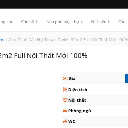
ang chủ
Căn hộ
Nhà phố biệt thự
Đất nền
Căn 
ns
» Cho Thuê Căn Hộ Topaz Twins 62m2 Full Nội Thất Mới 100
2m2 Full Nội Thất Mới 100%
Giá
Diện tích
Nội thất
Phòng ngủ
WC