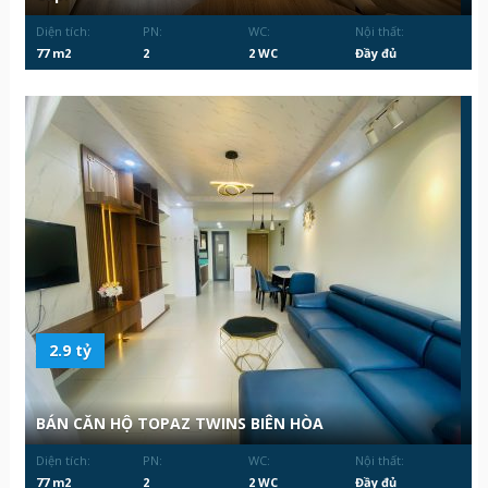
Diện tích:
PN:
WC:
Nội thất:
77 m2
2
2 WC
Đầy đủ
2.9 tỷ
BÁN CĂN HỘ TOPAZ TWINS BIÊN HÒA
Diện tích:
PN:
WC:
Nội thất:
77 m2
2
2 WC
Đầy đủ