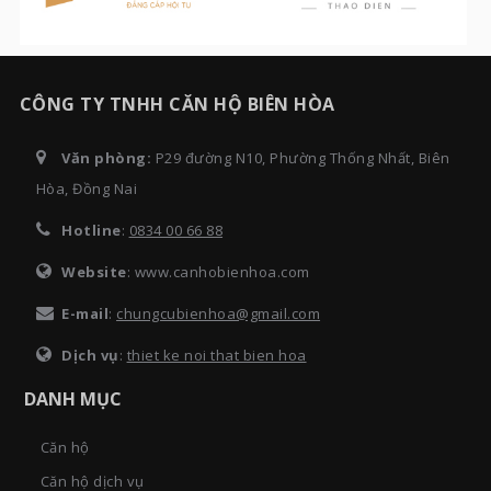
CÔNG TY TNHH CĂN HỘ BIÊN HÒA
Văn phòng:
P29 đường N10, Phường Thống Nhất, Biên
Hòa, Đồng Nai
Hotline
:
0834 00 66 88
Website
: www.canhobienhoa.com
E-mail
:
chungcubienhoa@gmail.com
Dịch vụ
:
thiet ke noi that bien hoa
DANH MỤC
Căn hộ
Căn hộ dịch vụ