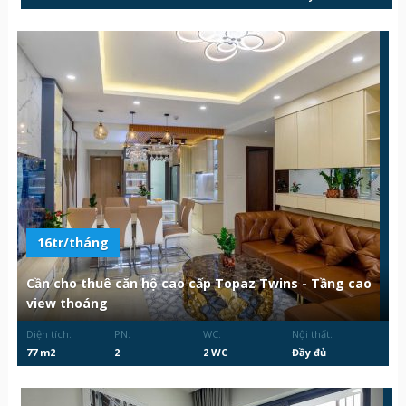
16tr/tháng
Cần cho thuê căn hộ cao cấp Topaz Twins - Tầng cao
view thoáng
Diện tích:
PN:
WC:
Nội thất:
77 m2
2
2 WC
Đầy đủ