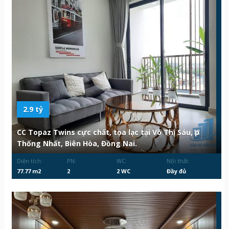
2.9 tỷ
CC Topaz Twins cực chất, tọa lạc tại Võ Thị Sáu, p
Thống Nhất, Biên Hòa, Đồng Nai.
Diện tích:
PN:
WC:
Nội thất:
77.77 m2
2
2 WC
Đầy đủ