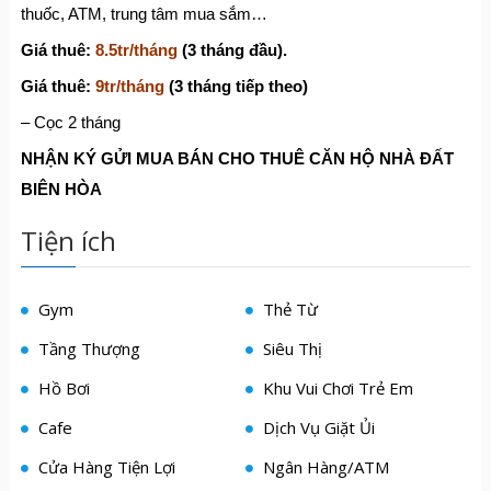
thuốc, ATM, trung tâm mua sắm…
Giá thuê:
8.5tr/tháng
(3 tháng đầu).
Giá thuê:
9tr/tháng
(3 tháng tiếp theo)
– Cọc 2 tháng
NHẬN KÝ GỬI MUA BÁN CHO THUÊ CĂN HỘ NHÀ ĐẤT
BIÊN HÒA
Tiện ích
Gym
Thẻ Từ
Tầng Thượng
Siêu Thị
Hồ Bơi
Khu Vui Chơi Trẻ Em
Cafe
Dịch Vụ Giặt Ủi
Cửa Hàng Tiện Lợi
Ngân Hàng/ATM