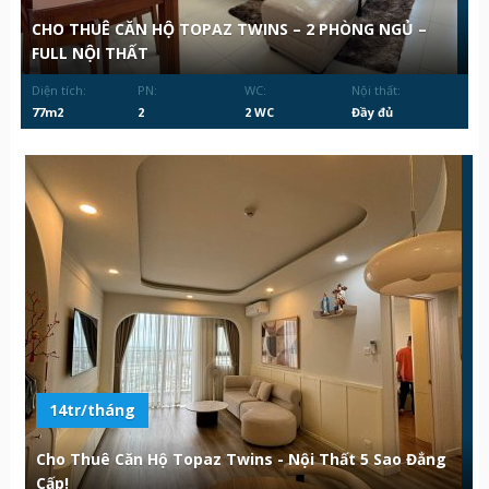
CHO THUÊ CĂN HỘ TOPAZ TWINS – 2 PHÒNG NGỦ –
FULL NỘI THẤT
Diện tích:
PN:
WC:
Nội thất:
77m2
2
2 WC
Đầy đủ
14tr/tháng
Cho Thuê Căn Hộ Topaz Twins - Nội Thất 5 Sao Đẳng
Cấp!