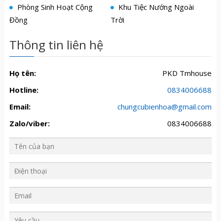
Phòng Sinh Hoạt Cộng
Khu Tiệc Nướng Ngoài
Đồng
Trời
Thông tin liên hệ
Họ tên:
PKD Tmhouse
Hotline:
0834006688
Email:
chungcubienhoa@gmail.com
Zalo/viber:
0834006688
Y