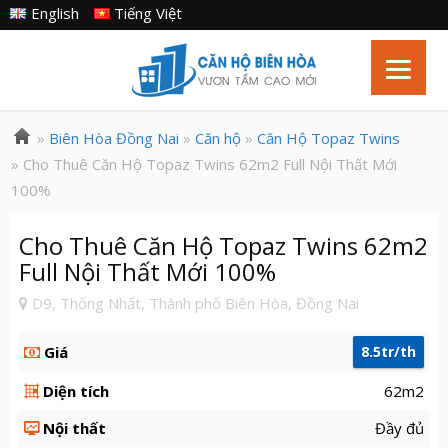
English
Tiếng Việt
»
Biên Hòa Đồng Nai
»
Căn hộ
»
Căn Hộ Topaz Twins
» Cho Thuê Căn Hộ Topaz Twins 62m2 Full Nội Thất Mới
100%
Cho Thuê Căn Hộ Topaz Twins 62m2
Full Nội Thất Mới 100%
D9, Thống Nhất, Thành phố Biên Hòa, Đồng Nai
Giá
8.5tr/th
Diện tích
62m2
Nội thất
Đầy đủ