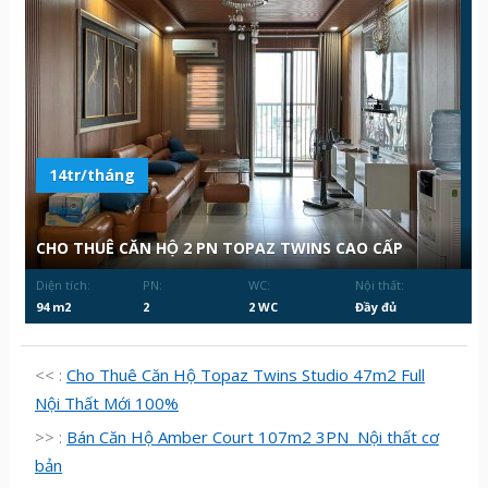
14tr/tháng
CHO THUÊ CĂN HỘ 2 PN TOPAZ TWINS CAO CẤP
Diện tích:
PN:
WC:
Nội thất:
94 m2
2
2 WC
Đầy đủ
<< :
Cho Thuê Căn Hộ Topaz Twins Studio 47m2 Full
Nội Thất Mới 100%
>> :
Bán Căn Hộ Amber Court 107m2 3PN Nội thất cơ
bản