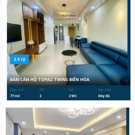
2.9 tỷ
BÁN CĂN HỘ TOPAZ TWINS BIÊN HÒA
Diện tích:
PN:
WC:
Nội thất:
77 m2
2
2 WC
Đầy đủ