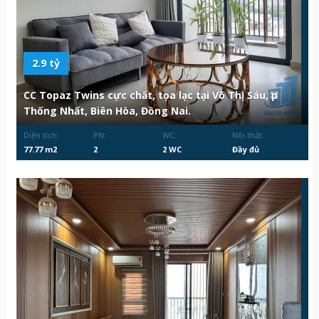
2.9 tỷ
CC Topaz Twins cực chất, tọa lạc tại Võ Thị Sáu, p
Thống Nhất, Biên Hòa, Đồng Nai.
Diện tích:
PN:
WC:
Nội thất:
77.77 m2
2
2 WC
Đầy đủ