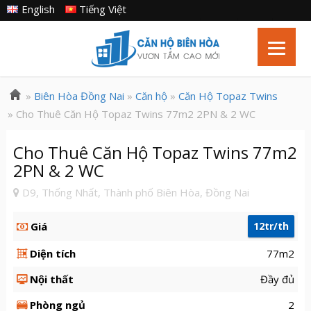
English
Tiếng Việt
»
Biên Hòa Đồng Nai
»
Căn hộ
»
Căn Hộ Topaz Twins
» Cho Thuê Căn Hộ Topaz Twins 77m2 2PN & 2 WC
Cho Thuê Căn Hộ Topaz Twins 77m2
2PN & 2 WC
D9, Thống Nhất, Thành phố Biên Hòa, Đồng Nai
Giá
12tr/th
Diện tích
77m2
Nội thất
Đầy đủ
Phòng ngủ
2