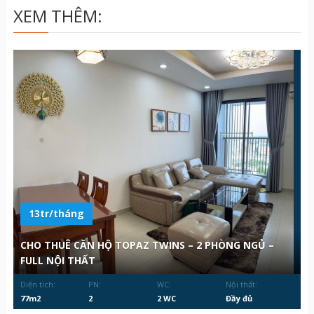
XEM THÊM:
13tr/tháng
CHO THUÊ CĂN HỘ TOPAZ TWINS – 2 PHÒNG NGỦ –
FULL NỘI THẤT
Diện tích:
PN:
WC:
Nội thất:
77m2
2
2 WC
Đầy đủ