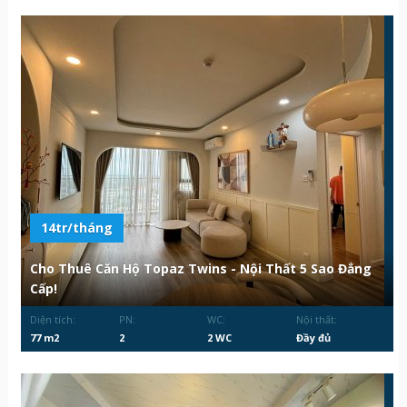
14tr/tháng
Cho Thuê Căn Hộ Topaz Twins - Nội Thất 5 Sao Đẳng
Cấp!
Diện tích:
PN:
WC:
Nội thất:
77 m2
2
2 WC
Đầy đủ