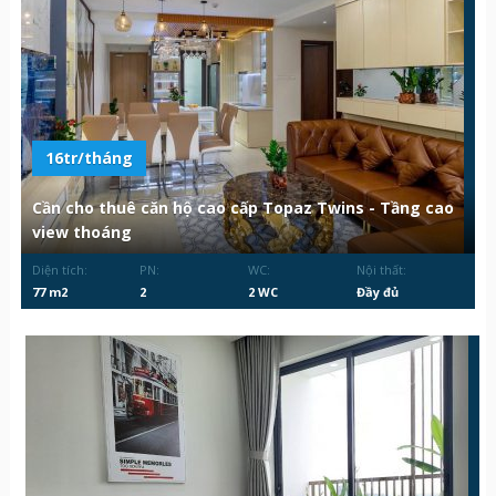
16tr/tháng
Cần cho thuê căn hộ cao cấp Topaz Twins - Tầng cao
view thoáng
Diện tích:
PN:
WC:
Nội thất:
77 m2
2
2 WC
Đầy đủ