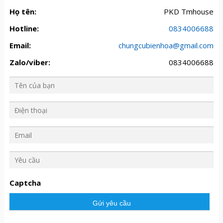
Họ tên:
PKD Tmhouse
Hotline:
0834006688
Email:
chungcubienhoa@gmail.com
Zalo/viber:
0834006688
Y
ê
u
Captcha
c
ầ
u