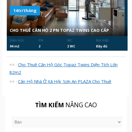
14tr/tháng
CHO THUÊ CĂN HỘ 2 PN TOPAZ TWINS CAO CẤP
Diện tích:
PN:
WC:
Nội thất:
94 m2
2
2 WC
Đầy đủ
<< :
Cho Thuê Căn Hộ Góc Topaz Twins Diện Tích Lớn
82m2
>> :
Căn Hộ Nhà Ở Xã Hội Sơn An PLAZA Cho Thuê
TÌM KIẾM
NÂNG CAO