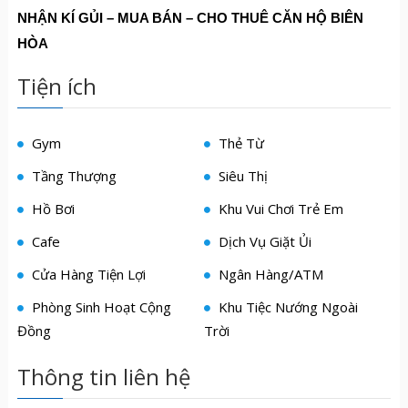
NH
Ậ
N KÍ G
Ủ
I – MUA BÁN – CHO THUÊ C
Ă
N H
Ộ
BIÊN
HÒA
Tiện ích
Gym
Thẻ Từ
Tầng Thượng
Siêu Thị
Hồ Bơi
Khu Vui Chơi Trẻ Em
Cafe
Dịch Vụ Giặt Ủi
Cửa Hàng Tiện Lợi
Ngân Hàng/ATM
Phòng Sinh Hoạt Cộng
Khu Tiệc Nướng Ngoài
Đồng
Trời
Thông tin liên hệ