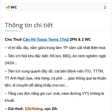
WC
2
Thông tin chi tiết
Cho Thuê
Căn Hộ Topaz Twins 77m2
2PN & 2 WC
– Vị trí đắc địa, nằm giữa trung tâm TP sầm uất nhất Biên hoà
– Tiện ích Nội khu đặc biệt: Hồ bơi, BBQ, An ninh nghiêm ngặt
24/24…
– Tiện ích xung quanh đầy đủ: sát bên Bệnh viện ITO, TTTM,
TT Anh Ngữ,Spa, nhà hàng, cà phê … giao thông qua lại thuận
tiện, di chuyển dễ dàng khắp mọi nơi…
– Tầng cao đón nắng gió cực mát, view đường VTS không bị
khuất.
– Giá thuê:
12tr/tháng
, cọc 2th