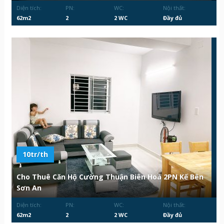
Diện tích:
PN:
WC:
Nội thất:
62m2
2
2 WC
Đầy đủ
10tr/th
Cho Thuê Căn Hộ Cường Thuận Biên Hoà 2PN Kế Bên
Sơn An
Diện tích:
PN:
WC:
Nội thất:
62m2
2
2 WC
Đầy đủ