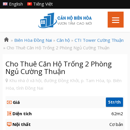
English
Tiếng Việt
»
Biên Hòa Đồng Nai
»
Căn hộ
»
CTI Tower Cường Thuận
» Cho Thuê Căn Hộ Trống 2 Phòng Ngủ Cường Thuận
Cho Thuê Căn Hộ Trống 2 Phòng
Ngủ Cường Thuận
Khu nhà ở xã hội, đường Đồng Khởi, p. Tam Hòa, tp. Biên
Hòa, tỉnh Đồng Nai
Giá
5tr/th
Diện tích
62m2
Nội thất
Cơ bản