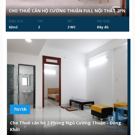
CHO THUÊ CĂN HỘ CƯỜNG THUẬN FULL NỘI THẤT 2PN
Diện tích:
PN:
WC:
Nội thất:
62m2
2
2 WC
Đầy đủ
7tr/th
Cho Thuê căn hộ 2 Phòng Ngủ Cường Thuận - Đồng
Khởi