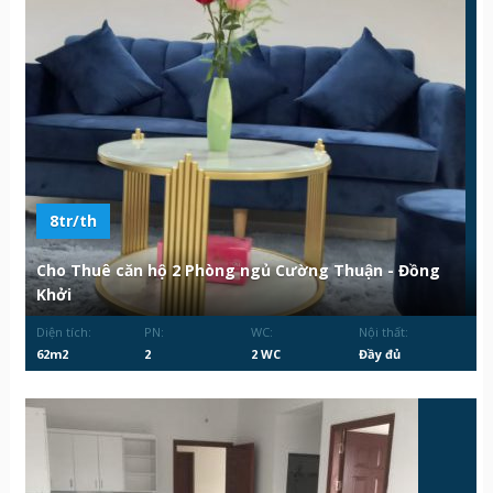
8tr/th
Cho Thuê căn hộ 2 Phòng ngủ Cường Thuận - Đồng
Khởi
Diện tích:
PN:
WC:
Nội thất:
62m2
2
2 WC
Đầy đủ