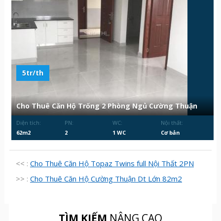
5tr/th
Cho Thuê Căn Hộ Trống 2 Phòng Ngủ Cường Thuận
Diện tích:
PN:
WC:
Nội thất:
62m2
2
1 WC
Cơ bản
<< :
Cho Thuê Căn Hộ Topaz Twins full Nội Thất 2PN
>> :
Cho Thuê Căn Hộ Cường Thuận Dt Lớn 82m2
TÌM KIẾM
NÂNG CAO