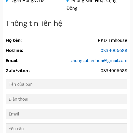
Ngân Hàng/ATM
Phòng Sinh Hoạt Cộng
Đồng
Thông tin liên hệ
Họ tên:
PKD Tmhouse
Hotline:
0834006688
Email:
chungcubienhoa@gmail.com
Zalo/viber:
0834006688
Y
ê