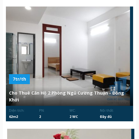
7tr/th
Cho Thuê Căn Hộ 2 Phòng Ngủ Cường Thuận - Đồng
Khởi
Diện tích:
PN:
WC:
Nội thất:
62m2
2
2 WC
Đầy đủ