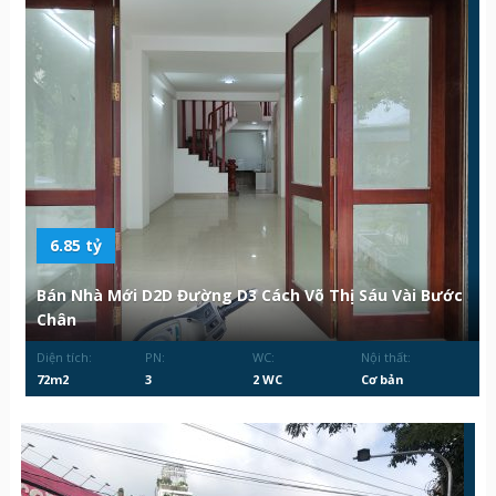
6.85 tỷ
Bán Nhà Mới D2D Đường D3 Cách Võ Thị Sáu Vài Bước
Chân
Diện tích:
PN:
WC:
Nội thất:
72m2
3
2 WC
Cơ bản