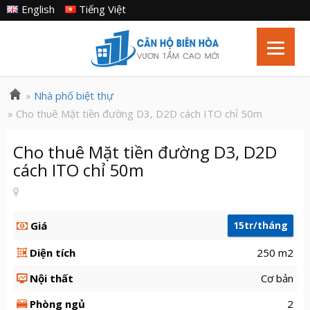
English
Tiếng Việt
»
Nhà phố biệt thự
» Cho thuê Mặt tiền đường D3, D2D cách ITO chỉ 50m
Cho thuê Mặt tiền đường D3, D2D
cách ITO chỉ 50m
Giá
15tr/tháng
Diện tích
250 m2
Nội thất
Cơ bản
Phòng ngủ
2