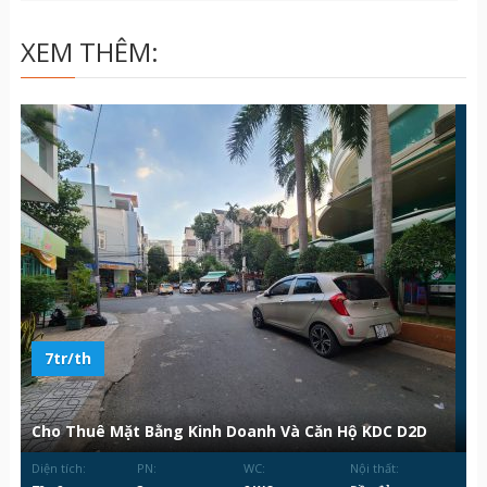
XEM THÊM:
7tr/th
Cho Thuê Mặt Bằng Kinh Doanh Và Căn Hộ KDC D2D
Diện tích:
PN:
WC:
Nội thất: