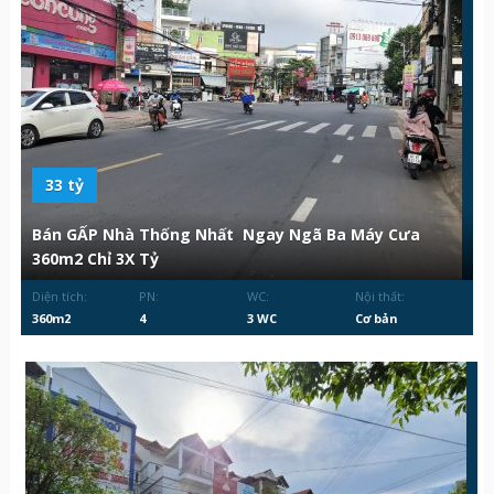
33 tỷ
Bán GẤP Nhà Thống Nhất Ngay Ngã Ba Máy Cưa
360m2 Chỉ 3X Tỷ
Diện tích:
PN:
WC:
Nội thất:
360m2
4
3 WC
Cơ bản