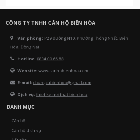
CÔNG TY TNHH CĂN HỘ BIÊN HÒA
Văn phòng:
P29 đường N10, Phường Thống Nhất, Biên
Hòa, Đồng Nai
Hotline
:
0834 00 66 88
Website
: www.canhobienhoa.com
E-mail
:
chungcubienhoa@gmail.com
Dịch vụ
:
thiet ke noi that bien hoa
DANH MỤC
Căn hộ
Căn hộ dịch vụ