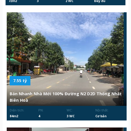
72m2
3
2 WC
Đầy đủ
7.55 tỷ
Bán Nhanh Nhà Mới 100% Đường N2 D2D Thống Nhất
Biên Hoà
Diện tích:
PN:
WC:
Nội thất:
84m2
4
3 WC
Cơ bản