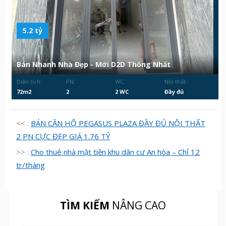
5.2 tỷ
Bán Nhanh Nhà Đẹp - Mới D2D Thống Nhất
Diện tích:
PN:
WC:
Nội thất:
72m2
2
2 WC
Đầy đủ
<< :
BÁN CĂN HỘ PEGASUS PLAZA ĐẦY ĐỦ NỘI THẤT
2 PN CỰC ĐẸP GIÁ 1.76 TỶ
>> :
Cho thuê nhà mặt tiền khu dân cư An hòa – Chỉ 12
tr/tháng
TÌM KIẾM
NÂNG CAO