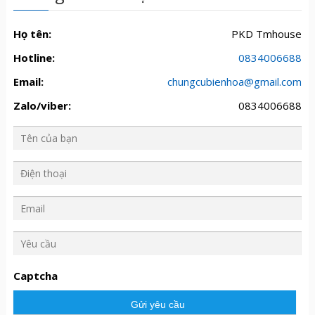
Họ tên:
PKD Tmhouse
Hotline:
0834006688
Email:
chungcubienhoa@gmail.com
Zalo/viber:
0834006688
Y
ê
u
Captcha
c
ầ
u