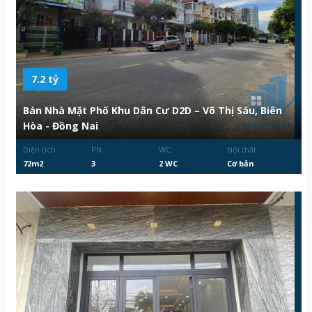
7.2 tỷ
Bán Nhà Mặt Phố Khu Dân Cư D2D – Võ Thị Sáu, Biên
Hòa - Đồng Nai
Diện tích:
PN:
WC:
Nội thất:
72m2
3
2 WC
Cơ bản