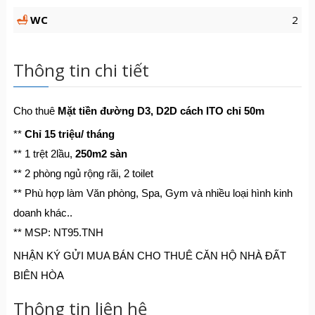
WC
2
Thông tin chi tiết
Cho thuê
Mặt tiền đường D3, D2D cách ITO chỉ 50m
**
Chỉ 15 triệu/ tháng
** 1 trệt 2lầu,
250m2 sàn
** 2 phòng ngủ rộng rãi, 2 toilet
** Phù hợp làm Văn phòng, Spa, Gym và nhiều loại hình kinh
doanh khác..
** MSP: NT95.TNH
NHẬN KÝ GỬI MUA BÁN CHO THUÊ CĂN HỘ NHÀ ĐẤT
BIÊN HÒA
Thông tin liên hệ