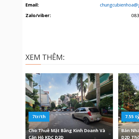
Email:
chungcubienhoa@
Zalo/viber:
08
XEM THÊM:
7tr/th
7.55 t
Cho Thuê Mặt Bằng Kinh Doanh Và
Bán Nh
Căn Hộ KDC D2D
D2D Thố