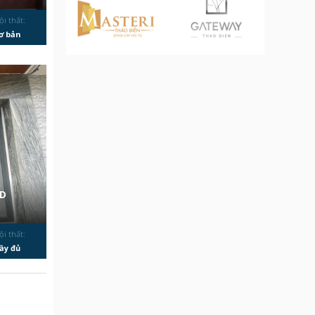
ội thất:
ơ bản
2D
ội thất:
ầy đủ