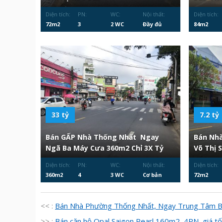
Diện tích:
PN:
WC:
Nội thất:
Diện tích:
72m2
3
2 WC
Đầy đủ
84m2
33 tỷ
7.2 tỷ
Bán GẤP Nhà Thống Nhất Ngay
Bán Nhà
Ngã Ba Máy Cưa 360m2 Chỉ 3X Tỷ
Võ Thị 
Diện tích:
PN:
WC:
Nội thất:
Diện tích:
360m2
4
3 WC
Cơ bản
72m2
<< :
Bán Nhà Phường Thống Nhất, Ngay Trung Tâm Bi
>> :
Bán căn hộ Opal Saigon Pearl 160m2, 4PN, giá tố