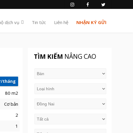
hộ dịch vụ
Tin tức
Liên hệ
NHẬN KÝ GỬI
TÌM KIẾM
NÂNG CAO
tr/tháng
80 m2
Cơ bản
2
1