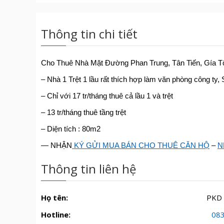
Thông tin chi tiết
Cho Thuê Nhà Mặt Đường Phan Trung, Tân Tiến, Gía Tố
– Nhà 1 Trệt 1 lầu rất thích hợp làm văn phòng công ty
– Chỉ với 17 tr/tháng thuê cả lầu 1 và trệt
– 13 tr/tháng thuê tầng trệt
– Diện tích : 80m2
— NHẬN
KÝ GỬI MUA BÁN CHO THUÊ CĂN HỘ
–
N
Thông tin liên hệ
Họ tên:
PKD
Hotline:
08