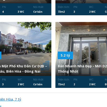
PN:
WC:
Nội thất:
Diện tích:
PN:
WC:
N
4
3 WC
Cơ bản
72m2
3
2 WC
C
5.2 tỷ
 Mặt Phố Khu Dân Cư D2D –
Bán Nhanh Nhà Đẹp - Mới D
Sáu, Biên Hòa - Đồng Nai
Thống Nhất
PN:
WC:
Nội thất:
Diện tích:
PN:
WC:
N
3
2 WC
Cơ bản
72m2
2
2 WC
Đ
ên Hòa, 7 tỷ
t