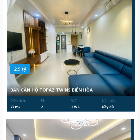
2.9 tỷ
BÁN CĂN HỘ TOPAZ TWINS BIÊN HÒA
Diện tích:
PN:
WC:
Nội thất:
77 m2
2
2 WC
Đầy đủ