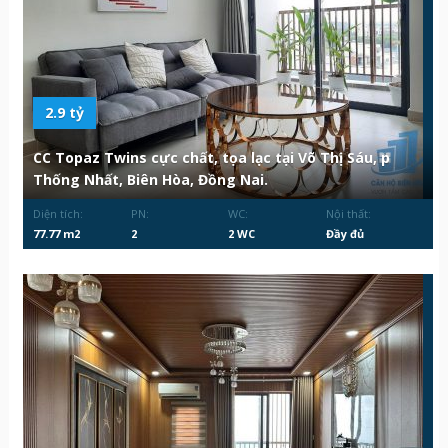
2.9 tỷ
CC Topaz Twins cực chất, tọa lạc tại Võ Thị Sáu, p
Thống Nhất, Biên Hòa, Đồng Nai.
Diện tích:
PN:
WC:
Nội thất:
77.77 m2
2
2 WC
Đầy đủ