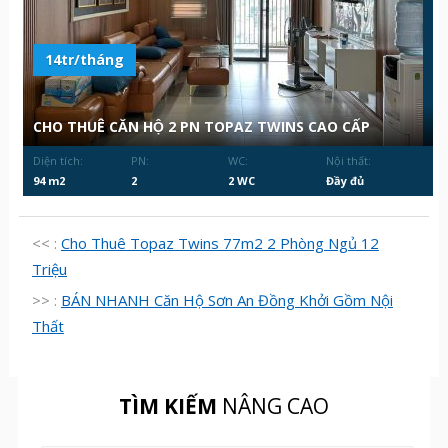
14tr/tháng
CHO THUÊ CĂN HỘ 2 PN TOPAZ TWINS CAO CẤP
Diện tích:
PN:
WC:
Nội thất:
94 m2
2
2 WC
Đầy đủ
<< :
Cho Thuê Topaz Twins 77m2 2 Phòng Ngủ 12
Triệu
>> :
BÁN NHANH Căn Hộ Sơn An Đồng Khởi Gồm Nội
Thất
TÌM KIẾM
NÂNG CAO