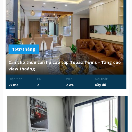
16tr/tháng
Cần cho thuê căn hộ cao cấp Topaz Twins - Tầng cao
view thoáng
Diện tích:
PN:
WC:
Nội thất:
77 m2
2
2 WC
Đầy đủ