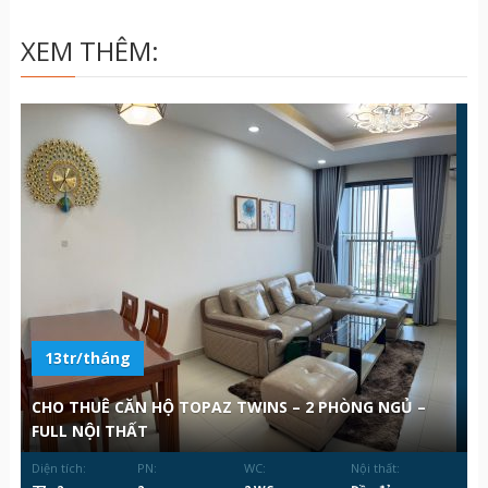
XEM THÊM:
13tr/tháng
CHO THUÊ CĂN HỘ TOPAZ TWINS – 2 PHÒNG NGỦ –
FULL NỘI THẤT
Diện tích:
PN:
WC:
Nội thất: