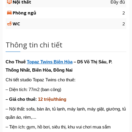
Nội thất
Đầy đủ
Phòng ngủ
2
WC
2
Thông tin chi tiết
Cho Thuê
Topaz Twins Biên Hòa
– D5 Võ Thị Sáu, P.
Thống Nhất, Biên Hòa, Đồng Nai
Chi tiết studio Topaz Twins cho thuê:
– Diện tích: 77m2 (ban công)
– Giá cho thuê:
12 triệu/tháng
– Nội thất: sofa, bàn ăn, tủ lạnh, máy lạnh, máy giặt, giường, tủ
quần áo, rèm,…
– Tiện ích: gym, hồ bơi, siêu thị, khu vui chơi mua sắm