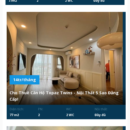
77m2
2
2 WC
Đầy đủ
14tr/tháng
Cho Thuê Căn Hộ Topaz Twins - Nội Thất 5 Sao Đẳng
Cấp!
Diện tích:
PN:
WC:
Nội thất:
77 m2
2
2 WC
Đầy đủ