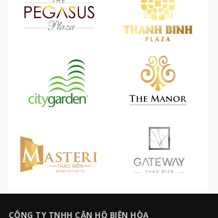
CÔNG TY TNHH CĂN HỘ BIÊN HÒA