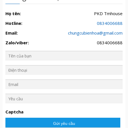
Họ tên:
PKD Tmhouse
Hotline:
0834006688
Email:
chungcubienhoa@gmail.com
Zalo/viber:
0834006688
Y
ê
u
Captcha
c
ầ
u