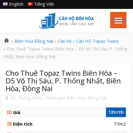
English
Tiếng Việt
»
Biên Hòa Đồng Nai
»
Căn hộ
»
Căn Hộ Topaz Twins
» Cho Thuê Topaz Twins Biên Hòa – D5 Võ Thị Sáu, P. Thống
Nhất, Biên Hòa, Đồng Nai
Cho Thuê Topaz Twins Biên Hòa –
D5 Võ Thị Sáu, P. Thống Nhất, Biên
Hòa, Đồng Nai
D9, Thống Nhất, Thành phố Biên Hòa, Đồng Nai
Giá
12tr/th
Diện tích
77m2