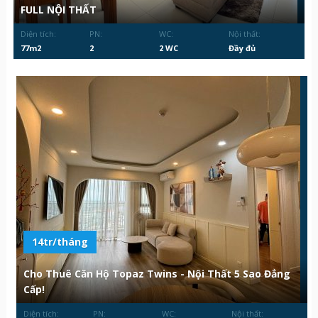
FULL NỘI THẤT
Diện tích:
PN:
WC:
Nội thất:
77m2
2
2 WC
Đầy đủ
14tr/tháng
Cho Thuê Căn Hộ Topaz Twins - Nội Thất 5 Sao Đẳng
Cấp!
Diện tích:
PN:
WC:
Nội thất: