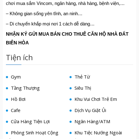
chơi mua sắm Vincom, ngân hàng, nhà hàng, bệnh viện,…
– Không gian sống yên tĩnh, an ninh…
– Di chuyển khắp mọi nơi 1 cách dễ dàng…
NH
Ậ
N KÝ G
Ử
I MUA BÁN CHO THUÊ C
Ă
N H
Ộ
NHÀ
ĐẤ
T
BIÊN HÒA
Tiện ích
Gym
Thẻ Từ
Tầng Thượng
Siêu Thị
Hồ Bơi
Khu Vui Chơi Trẻ Em
Cafe
Dịch Vụ Giặt Ủi
Cửa Hàng Tiện Lợi
Ngân Hàng/ATM
Phòng Sinh Hoạt Cộng
Khu Tiệc Nướng Ngoài