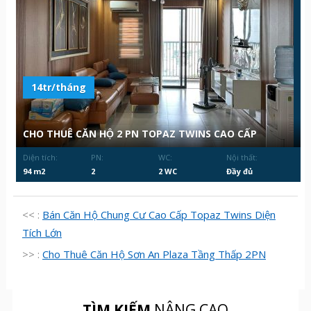
14tr/tháng
CHO THUÊ CĂN HỘ 2 PN TOPAZ TWINS CAO CẤP
Diện tích:
PN:
WC:
Nội thất:
94 m2
2
2 WC
Đầy đủ
<< :
Bán Căn Hộ Chung Cư Cao Cấp Topaz Twins Diện
Tích Lớn
>> :
Cho Thuê Căn Hộ Sơn An Plaza Tầng Thấp 2PN
TÌM KIẾM
NÂNG CAO