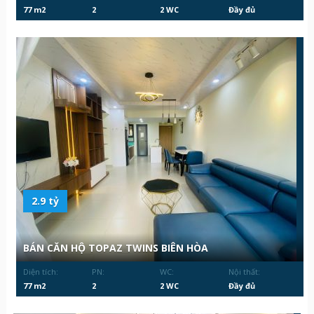
77 m2
2
2 WC
Đầy đủ
2.9 tỷ
BÁN CĂN HỘ TOPAZ TWINS BIÊN HÒA
Diện tích:
PN:
WC:
Nội thất:
77 m2
2
2 WC
Đầy đủ