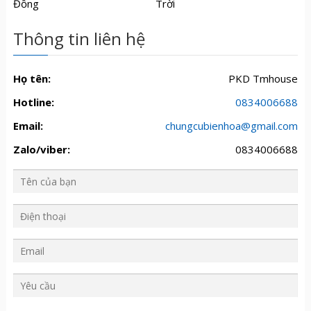
Đồng
Trời
Thông tin liên hệ
Họ tên:
PKD Tmhouse
Hotline:
0834006688
Email:
chungcubienhoa@gmail.com
Zalo/viber:
0834006688
Y
ê
u