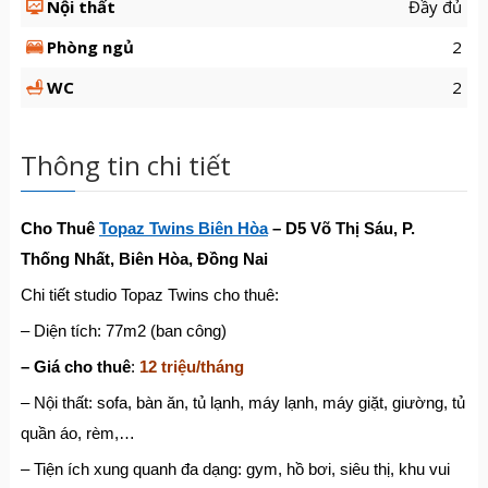
Nội thất
Đầy đủ
Phòng ngủ
2
WC
2
Thông tin chi tiết
Cho Thuê
Topaz Twins Biên Hòa
– D5 Võ Th
ị
Sáu, P.
Th
ố
ng Nh
ấ
t, Biên Hòa,
Đồ
ng Nai
Chi tiết studio Topaz Twins cho thuê:
– Diện tích: 77m2 (ban công)
– Giá cho thuê
:
12 triệu/tháng
– Nội thất: sofa, bàn ăn, tủ lạnh, máy lạnh, máy giặt, giường, tủ
quần áo, rèm,…
– Tiện ích xung quanh đa dạng: gym, hồ bơi, siêu thị, khu vui