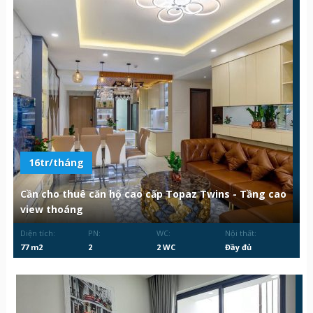
16tr/tháng
Cần cho thuê căn hộ cao cấp Topaz Twins - Tầng cao
view thoáng
Diện tích:
PN:
WC:
Nội thất:
77 m2
2
2 WC
Đầy đủ