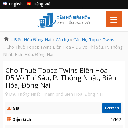
English
Tiếng Việt
»
Biên Hòa Đồng Nai
»
Căn hộ
»
Căn Hộ Topaz Twins
» Cho Thuê Topaz Twins Biên Hòa – D5 Võ Thị Sáu, P. Thống
Nhất, Biên Hòa, Đồng Nai
Cho Thuê Topaz Twins Biên Hòa –
D5 Võ Thị Sáu, P. Thống Nhất, Biên
Hòa, Đồng Nai
D9, Thống Nhất, Thành phố Biên Hòa, Đồng Nai
Giá
12tr/th
Diện tích
77M2