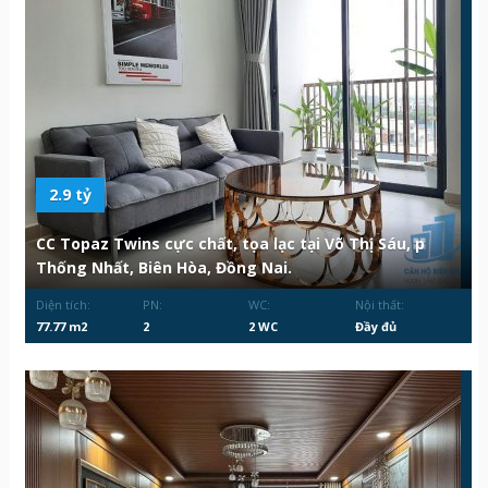
2.9 tỷ
CC Topaz Twins cực chất, tọa lạc tại Võ Thị Sáu, p
Thống Nhất, Biên Hòa, Đồng Nai.
Diện tích:
PN:
WC:
Nội thất:
77.77 m2
2
2 WC
Đầy đủ