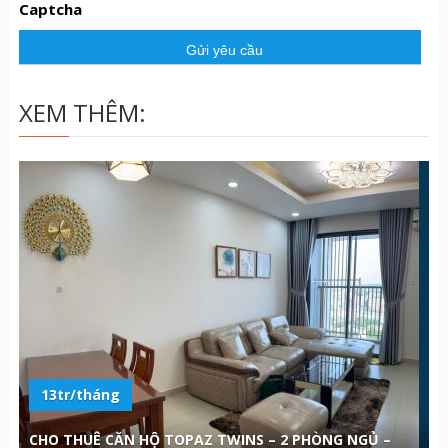
Captcha
c
ầ
u
XEM THÊM:
13tr/tháng
CHO THUÊ CĂN HỘ TOPAZ TWINS – 2 PHÒNG NGỦ –