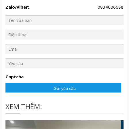
Zalo/viber:
0834006688
Y
ê
u
Captcha
c
ầ
u
XEM THÊM: