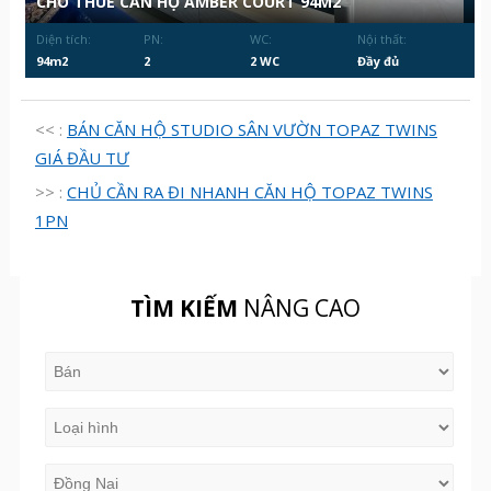
CHO THUÊ CĂN HỘ AMBER COURT 94M2
Diện tích:
PN:
WC:
Nội thất:
94m2
2
2 WC
Đầy đủ
<< :
BÁN CĂN HỘ STUDIO SÂN VƯỜN TOPAZ TWINS
GIÁ ĐẦU TƯ
>> :
CHỦ CẦN RA ĐI NHANH CĂN HỘ TOPAZ TWINS
1PN
TÌM KIẾM
NÂNG CAO