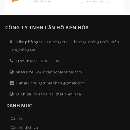
CÔNG TY TNHH CĂN HỘ BIÊN HÒA
Văn phòng:
P29 đường N10, Phường Thống Nhất, Biên
Hòa, Đồng Nai
Hotline
:
0834 00 66 88
Website
: www.canhobienhoa.com
E-mail
:
chungcubienhoa@gmail.com
Dịch vụ
:
thiet ke noi that bien hoa
DANH MỤC
Căn hộ
Căn hộ dịch vụ