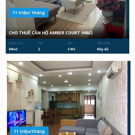
11 triệu/ tháng
CHO THUÊ CĂN HỘ AMBER COURT 94M2
Diện tích:
PN:
WC:
Nội thất:
94m2
2
2 WC
Đầy đủ
11 triệu/tháng