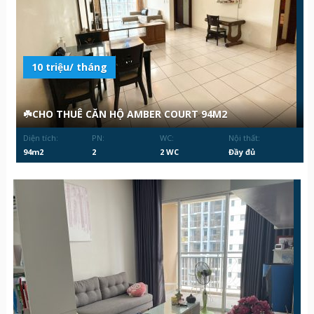
10 triệu/ tháng
☘️CHO THUÊ CĂN HỘ AMBER COURT 94M2
Diện tích:
PN:
WC:
Nội thất:
94m2
2
2 WC
Đầy đủ