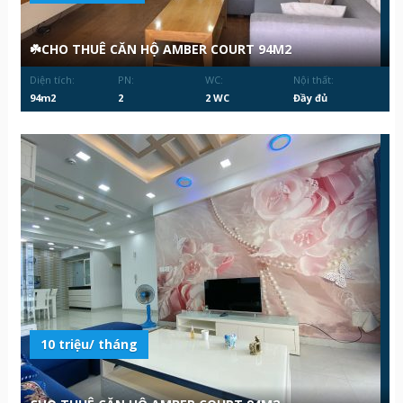
☘️CHO THUÊ CĂN HỘ AMBER COURT 94M2
Diện tích:
PN:
WC:
Nội thất:
94m2
2
2 WC
Đầy đủ
10 triệu/ tháng