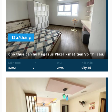
12tr/tháng
Cho thuê căn hộ Pegasus Plaza - mặt tiền Võ Thị Sáu.
Diện tích:
PN:
WC:
Nội thất:
82m2
2
2 WC
Đầy đủ