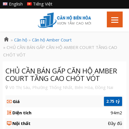
English
Tiếng Việt
»
Căn hộ
»
Căn hộ Amber Court
» CHỦ CẦN BÁN GẤP CĂN HỘ AMBER COURT TẦNG CAO
CHÓT VÓT
CHỦ CẦN BÁN GẤP CĂN HỘ AMBER
COURT TẦNG CAO CHÓT VÓT
Võ Thị Sáu, Phường Thống Nhất, Biên Hòa, Đồng Nai
Giá
2.75 tỷ
Diện tích
94m2
Nội thất
Đầy đủ