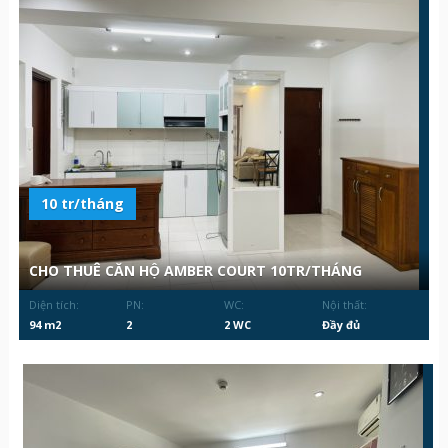
10 tr/tháng
CHO THUÊ CĂN HỘ AMBER COURT 10TR/THÁNG
Diện tích:
PN:
WC:
Nội thất:
94 m2
2
2 WC
Đầy đủ