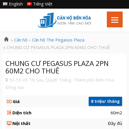
English
Tiếng Việt
»
Căn hộ
»
Căn hộ The Pegasus Plaza
» CHUNG CƯ PEGASUS PLAZA 2PN 60M2 CHO THUÊ
CHUNG CƯ PEGASUS PLAZA 2PN
60M2 CHO THUÊ
53-55 Võ Thị Sáu, Quyết Thắng, Thành phố Biên Hòa,
Đồng Nai
Giá
8 triệu/ tháng
Diện tích
60m2
Nội thất
Đầy đủ