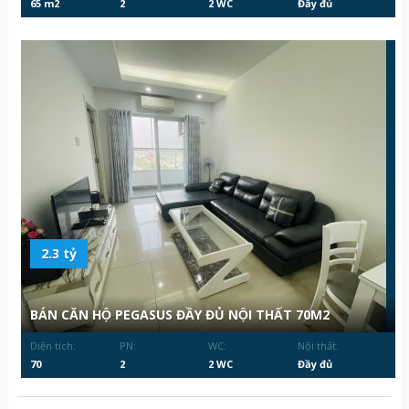
65 m2
2
2 WC
Đầy đủ
2.3 tỷ
BÁN CĂN HỘ PEGASUS ĐẦY ĐỦ NỘI THẤT 70M2
Diện tích:
PN:
WC:
Nội thất:
70
2
2 WC
Đầy đủ