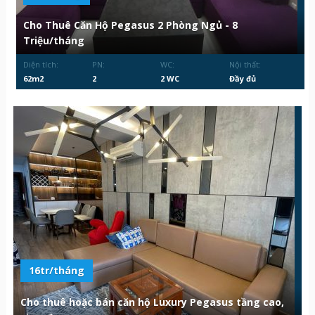
Cho Thuê Căn Hộ Pegasus 2 Phòng Ngủ - 8
Triệu/tháng
Diện tích:
PN:
WC:
Nội thất:
62m2
2
2 WC
Đầy đủ
16tr/tháng
Cho thuê hoặc bán căn hộ Luxury Pegasus tầng cao,