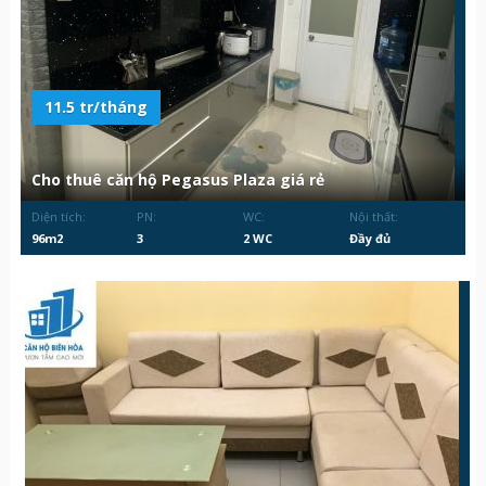
11.5 tr/tháng
Cho thuê căn hộ Pegasus Plaza giá rẻ
Diện tích:
PN:
WC:
Nội thất:
96m2
3
2 WC
Đầy đủ