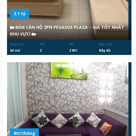
2.1 tỷ
🏡 BÁN CĂN HỘ 2PN PEGASUS PLAZA – GIÁ TỐT NHẤT
KHU VỰC! 🏡
Diện tích:
PN:
WC:
Nội thất:
62 m2
2
2 WC
Đầy đủ
8tr/tháng