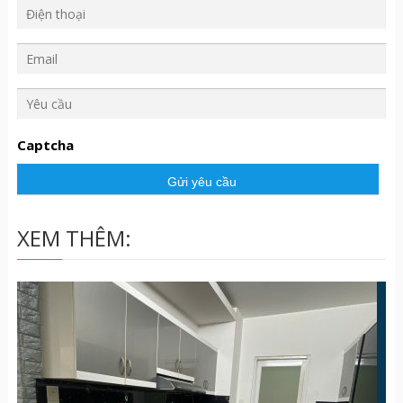
Y
ê
u
Captcha
c
ầ
u
XEM THÊM: