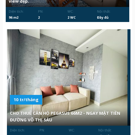
view đẹp.
Diện tích:
PN:
WC:
Nội thất:
96 m2
2
2 WC
Đầy đủ
10 tr/tháng
CHO THUÊ CĂN HỘ PEGASUS 66M2 - NGAY MẶT TIỀN
ĐƯỜNG VÕ THỊ SÁU
Diện tích:
PN:
WC:
Nội thất: