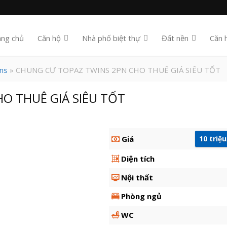
ang chủ
Căn hộ
Nhà phố biệt thự
Đất nền
Căn 
ns
» CHUNG CƯ TOPAZ TWINS 2PN CHO THUÊ GIÁ SIÊU TỐT
O THUÊ GIÁ SIÊU TỐT
Giá
10 triệ
Diện tích
Nội thất
Phòng ngủ
WC