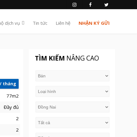
hộ dịch vụ
Tin tức
Liên hệ
NHẬN KÝ GỬI
TÌM KIẾM
NÂNG CAO
u/ tháng
77m2
Đầy đủ
2
2