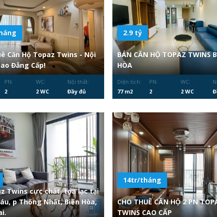
tháng
2.9 tỷ
ê Căn Hộ Topaz Twins - Nội
BÁN CĂN HỘ TOPAZ TWINS B
Sao Đẳng Cấp!
HÒA
PN:
WC:
Nội thất:
Diện tích:
PN:
WC:
N
2
2 WC
Đầy đủ
77 m2
2
2 WC
Đ
14tr/tháng
z Twins cực chất, tọa lạc tại
Sáu, p Thống Nhất, Biên Hòa,
CHO THUÊ CĂN HỘ 2 PN TOP
i.
TWINS CAO CẤP