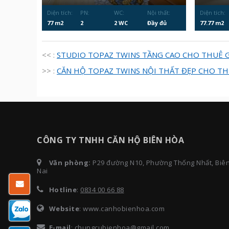
Diện tích:
PN:
WC:
Nội thất:
Diện tích:
77 m2
2
2 WC
Đầy đủ
77.77 m2
<< :
STUDIO TOPAZ TWINS TẦNG CAO CHO THUÊ G
>> :
CĂN HỘ TOPAZ TWINS NỘI THẤT ĐẸP CHO T
CÔNG TY TNHH CĂN HỘ BIÊN HÒA
Văn phòng:
P29 đường N10, Phường Thống Nhất, Biê
Nai
Hotline
:
0834 00 66 88
Website
: www.canhobienhoa.com
E-mail
:
chungcubienhoa@gmail.com