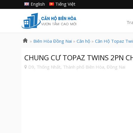
English
Tiếng Việt
Tr
»
Biên Hòa Đồng Nai
»
Căn hộ
»
Căn Hộ Topaz Twi
CHUNG CƯ TOPAZ TWINS 2PN CH
D9, Thống Nhất, Thành phố Biên Hòa, Đồng Nai