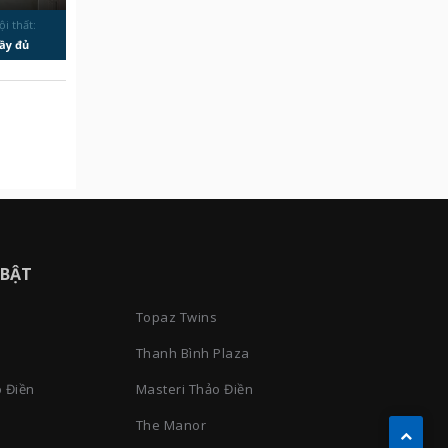
ội thất:
ầy đủ
 BẬT
Topaz Twins
Thanh Bình Plaza
 Điền
Masteri Thảo Điền
The Manor