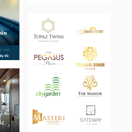
IÊN
ội thất:
ầy đủ
AZ