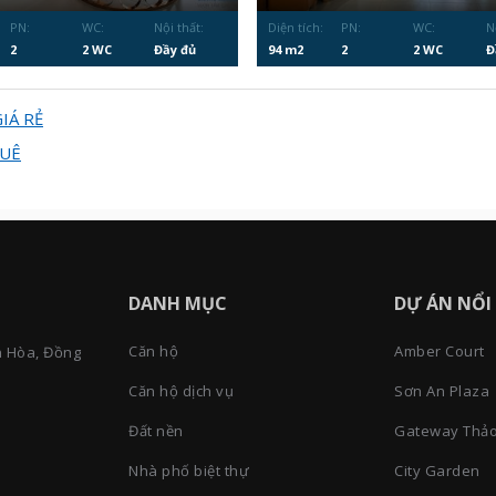
PN:
WC:
Nội thất:
Diện tích:
PN:
WC:
N
2
2 WC
Đầy đủ
94 m2
2
2 WC
Đ
IÁ RẺ
HUÊ
DANH MỤC
DỰ ÁN NỔI
Căn hộ
Amber Court
n Hòa, Đồng
Căn hộ dịch vụ
Sơn An Plaza
Đất nền
Gateway Thảo
Nhà phố biệt thự
City Garden