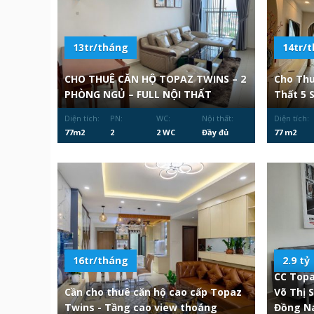
13tr/tháng
14tr/
CHO THUÊ CĂN HỘ TOPAZ TWINS – 2
Cho Thu
PHÒNG NGỦ – FULL NỘI THẤT
Thất 5 
Diện tích:
PN:
WC:
Nội thất:
Diện tích:
77m2
2
2 WC
Đầy đủ
77 m2
16tr/tháng
2.9 tỷ
CC Topa
Cần cho thuê căn hộ cao cấp Topaz
Võ Thị 
Twins - Tầng cao view thoáng
Đồng Na