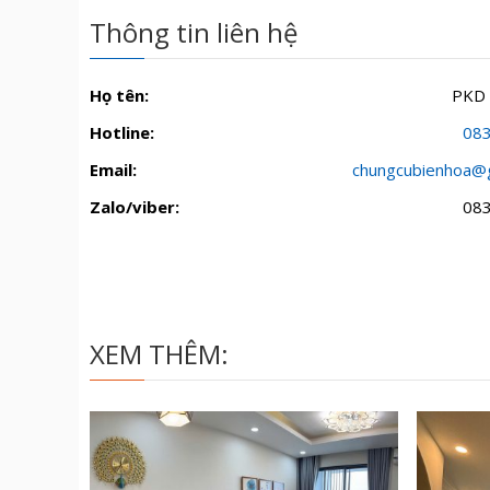
Thông tin liên hệ
Họ tên:
PKD
Hotline:
08
Email:
chungcubienhoa@
Zalo/viber:
08
XEM THÊM: