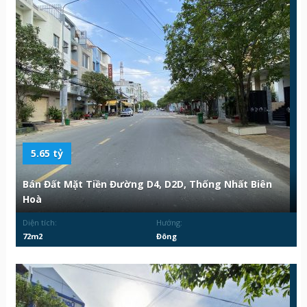
5.65 tỷ
Bán Đất Mặt Tiền Đường D4, D2D, Thống Nhất Biên
Hoà
Diện tích:
Hướng:
72m2
Đông