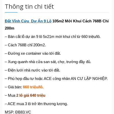
Thông tin chi tiết
Đ
ấ
t Vĩnh Cửu
Dự Án 9 Lô
105m2 Mới Khui Cách 768B Chỉ
200m
– Bán cắt lỗ dự án 9 lô 5x21m mới khui chỉ từ 660 triệu/lô.
– Cách 768B chỉ 200m2.
– Đường xe container vào tới đất.
– Xung quanh nhà cửa san sát, chợ, trường đầy đủ.
– Điện lưới nhà nước vào tới đất.
– Phù hợp đầu tư hoặc ACE công nhân AN CƯ LẬP NGHIỆP.
– Giá bán:
660 triệu/lô
.
– Mua
2 lô giá 640 triệu
– ACE mua 3 lô trở lên thương lượng.
MSP: ĐB83.VC