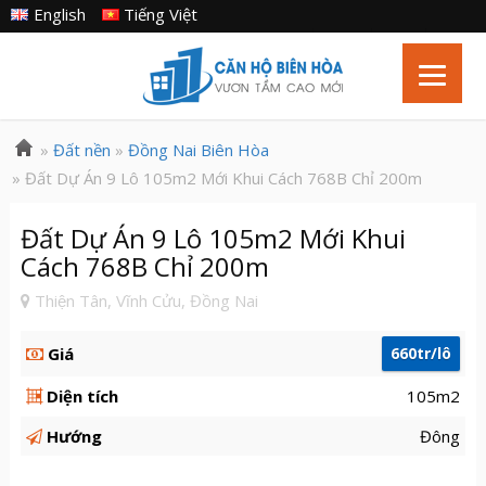
English
Tiếng Việt
»
Đất nền
»
Đồng Nai Biên Hòa
» Đất Dự Án 9 Lô 105m2 Mới Khui Cách 768B Chỉ 200m
Đất Dự Án 9 Lô 105m2 Mới Khui
Cách 768B Chỉ 200m
Thiện Tân, Vĩnh Cửu, Đồng Nai
Giá
660tr/lô
Diện tích
105m2
Hướng
Đông