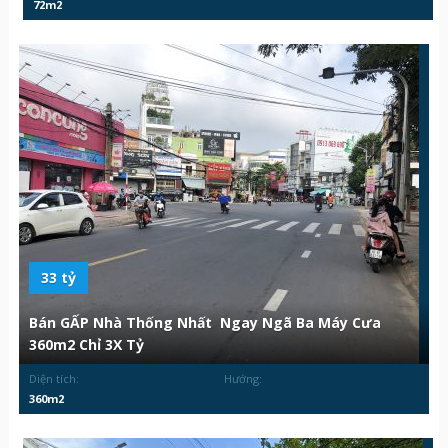
72m2
33 tỷ
Bán GẤP Nhà Thống Nhất Ngay Ngã Ba Máy Cưa
360m2 Chỉ 3X Tỷ
Diện tích:
Hướng:
360m2