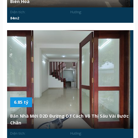
Biên Hoà
Diện tích:
Hướng:
84m2
6.85 tỷ
Bán Nhà Mới D2D Đường D3 Cách Võ Thị Sáu Vài Bước
Chân
Diện tích:
Hướng: