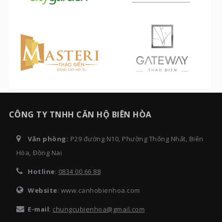
CÔNG TY TNHH CĂN HỘ BIÊN HÒA
Văn phòng:
P29 đường N10, Phường Thống Nhất, Biên
Hòa, Đồng Nai
Hotline
:
0834 00 66 88
Website
: www.canhobienhoa.com
E-mail
:
chungcubienhoa@gmail.com