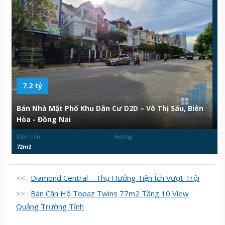
7.2 tỷ
Bán Nhà Mặt Phố Khu Dân Cư D2D – Võ Thị Sáu, Biên
Hòa - Đồng Nai
Diện tích:
Hướng:
72m2
<< :
Diamond Central – Thụ Hưởng Tiện Ích Vượt Trội
>> :
Bán Căn Hộ Topaz Twins 77m2 Tầng 10 View
Quảng Trường Tỉnh