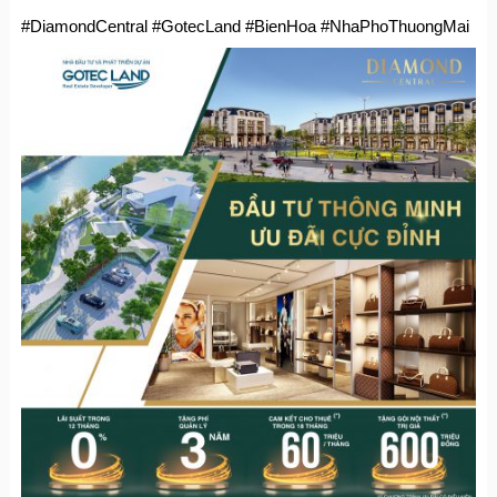
#DiamondCentral #GotecLand #BienHoa #NhaPhoThuongMai