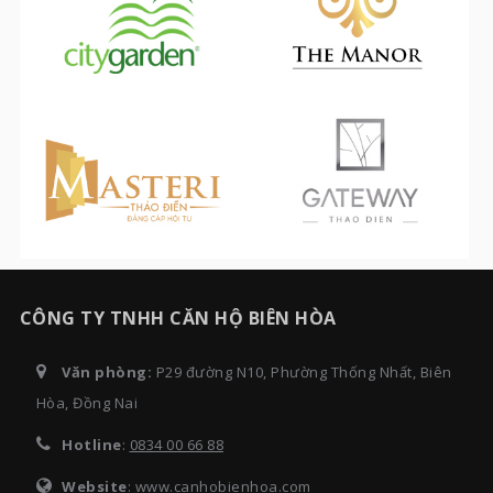
CÔNG TY TNHH CĂN HỘ BIÊN HÒA
Văn phòng:
P29 đường N10, Phường Thống Nhất, Biên
Hòa, Đồng Nai
Hotline
:
0834 00 66 88
Website
: www.canhobienhoa.com