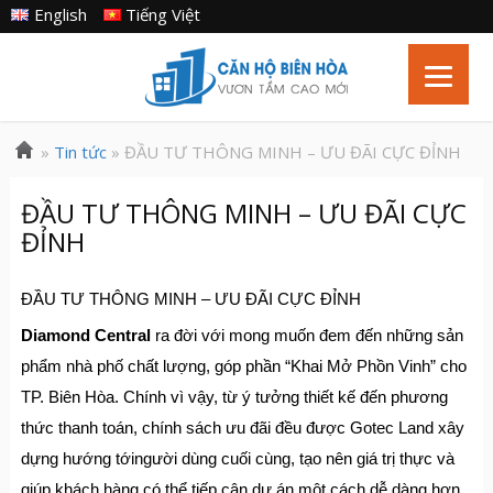
English
Tiếng Việt
»
Tin tức
» ĐẦU TƯ THÔNG MINH – ƯU ĐÃI CỰC ĐỈNH
ĐẦU TƯ THÔNG MINH – ƯU ĐÃI CỰC
ĐỈNH
ĐẦU TƯ THÔNG MINH – ƯU ĐÃI CỰC ĐỈNH
Diamond Central
ra đời với mong muốn đem đến những sản
phẩm nhà phố chất lượng, góp phần “Khai Mở Phồn Vinh” cho
TP. Biên Hòa. Chính vì vậy, từ ý tưởng thiết kế đến phương
thức thanh toán, chính sách ưu đãi đều được Gotec Land xây
dựng hướng tớingười dùng cuối cùng, tạo nên giá trị thực và
giúp khách hàng có thể tiếp cận dự án một cách dễ dàng hơn.