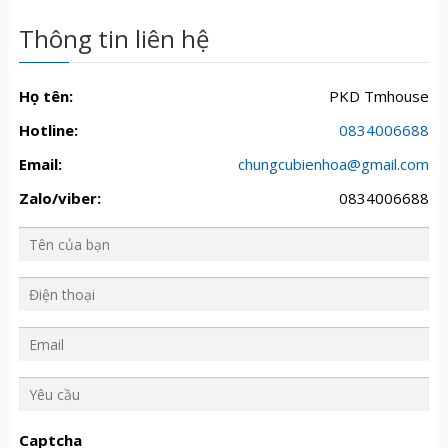
Thông tin liên hệ
Họ tên:
PKD Tmhouse
Hotline:
0834006688
Email:
chungcubienhoa@gmail.com
Zalo/viber:
0834006688
Y
ê
u
Captcha
c