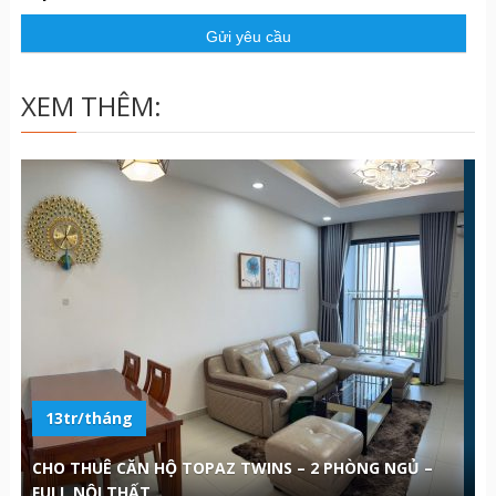
ầ
u
XEM THÊM:
13tr/tháng
CHO THUÊ CĂN HỘ TOPAZ TWINS – 2 PHÒNG NGỦ –
FULL NỘI THẤT