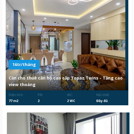
16tr/tháng
Cần cho thuê căn hộ cao cấp Topaz Twins - Tầng cao
view thoáng
Diện tích:
PN:
WC:
Nội thất:
77 m2
2
2 WC
Đầy đủ