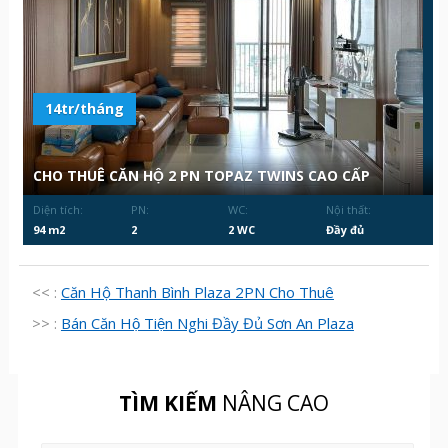
14tr/tháng
CHO THUÊ CĂN HỘ 2 PN TOPAZ TWINS CAO CẤP
Diện tích:
PN:
WC:
Nội thất:
94 m2
2
2 WC
Đầy đủ
<< :
Căn Hộ Thanh Bình Plaza 2PN Cho Thuê
>> :
Bán Căn Hộ Tiện Nghi Đầy Đủ Sơn An Plaza
TÌM KIẾM
NÂNG CAO