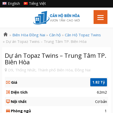
English
Tiếng Việt
»
Biên Hòa Đồng Nai
»
Căn hộ
»
Căn Hộ Topaz Twins
» Dự án Topaz Twins – Trung Tâm TP. Biên Hòa
Dự án Topaz Twins – Trung Tâm TP.
Biên Hòa
D9, Thống Nhất, Thành phố Biên Hòa, Đồng Nai
Giá
1.82 Tỷ
Diện tích
62m2
Nội thất
Cơ bản
Phòng ngủ
1