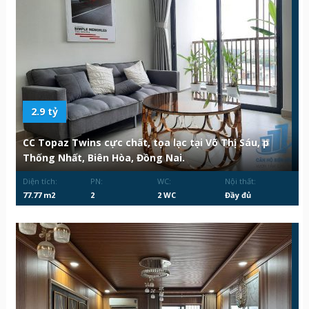
2.9 tỷ
CC Topaz Twins cực chất, tọa lạc tại Võ Thị Sáu, p
Thống Nhất, Biên Hòa, Đồng Nai.
Diện tích:
PN:
WC:
Nội thất:
77.77 m2
2
2 WC
Đầy đủ