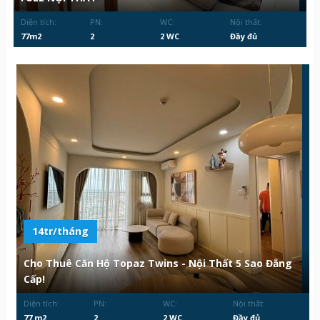
Diện tích:
PN:
WC:
Nội thất:
77m2
2
2 WC
Đầy đủ
14tr/tháng
Cho Thuê Căn Hộ Topaz Twins - Nội Thất 5 Sao Đẳng
Cấp!
Diện tích:
PN:
WC:
Nội thất:
77 m2
2
2 WC
Đầy đủ