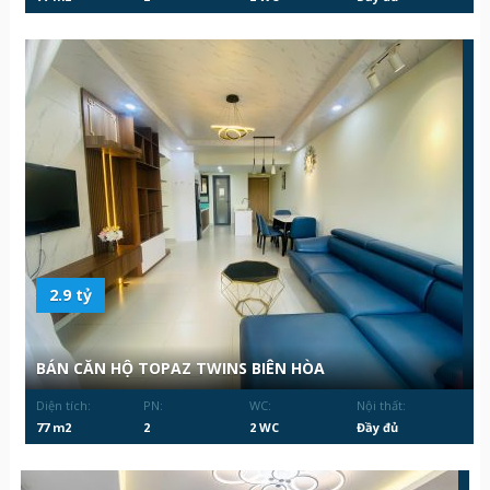
2.9 tỷ
BÁN CĂN HỘ TOPAZ TWINS BIÊN HÒA
Diện tích:
PN:
WC:
Nội thất:
77 m2
2
2 WC
Đầy đủ