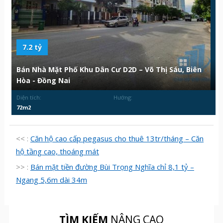
7.2 tỷ
Bán Nhà Mặt Phố Khu Dân Cư D2D – Võ Thị Sáu, Biên
Hòa - Đồng Nai
Diện tích:
Hướng:
72m2
<< :
Căn hộ cao cấp pegasus cho thuê 13tr/tháng – Căn
hộ tầng cao, thoáng mát
>> :
Bán mặt tiền đường Bùi Trọng Nghĩa chỉ 8,1 tỷ –
Ngang 5,6m dài 34m
TÌM KIẾM
NÂNG CAO