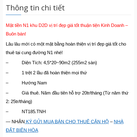
Thông tin chi tiết
Mặt tiền N1 khu D2D vị trí đẹp giá tốt thuận tiện Kinh Doanh –
Buôn bán!
Lâu lâu mới có một mặt bằng hoàn thiện vị trí đẹp giá tốt cho
thuê tại cung đường N1 nhé!
– Diện Tích: 4,5*20~90m2 (255m2 sàn)
– 1 trệt 2 lầu đã hoàn thiện mọi thứ
– Hướng Nam
– Giá thuê. Năm đầu tiên hỗ trợ 20tr/tháng (Từ năm thứ
2: 25tr/tháng)
– NT185.TNH
— NHẬN
KÝ GỬI MUA BÁN CHO THUÊ CĂN HỘ
–
NHÀ
ĐẤT BIÊN HÒA