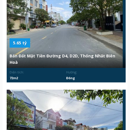
5.65 tỷ
Bán Đất Mặt Tiền Đường D4, D2D, Thống Nhất Biên
Hoà
Diện tích:
Hướng:
72m2
Đông