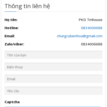
Thông tin liên hệ
Họ tên:
PKD Tmhouse
Hotline:
0834006688
Email:
chungcubienhoa@gmail.com
Zalo/viber:
0834006688
Y
ê
u
Captcha
c