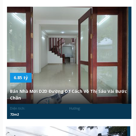
6.85 tỷ
Bán Nhà Mới D2D Đường D3 Cách Võ Thị Sáu Vài Bước
Chân
Diện tích:
Hướng:
72m2