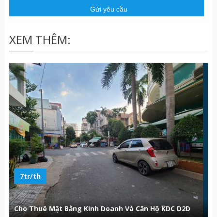
ầ
u
XEM THÊM:
7tr/th
Cho Thuê Mặt Bằng Kinh Doanh Và Căn Hộ KDC D2D