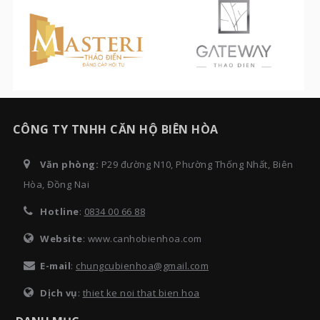
CÔNG TY TNHH CĂN HỘ BIÊN HÒA
Văn phòng:
P29 đường N10, Phường Thống Nhất, Biên
Hòa, Đồng Nai
Hotline
:
0834 00 66 88
Website
: www.canhobienhoa.com
E-mail
:
chungcubienhoa@gmail.com
Dịch vụ
:
thiet ke noi that bien hoa