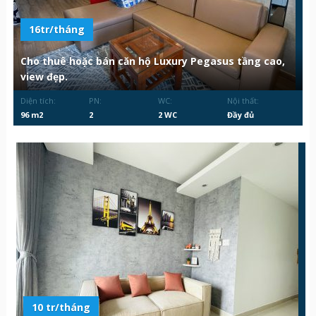
16tr/tháng
Cho thuê hoặc bán căn hộ Luxury Pegasus tầng cao,
view đẹp.
Diện tích:
PN:
WC:
Nội thất:
96 m2
2
2 WC
Đầy đủ
10 tr/tháng