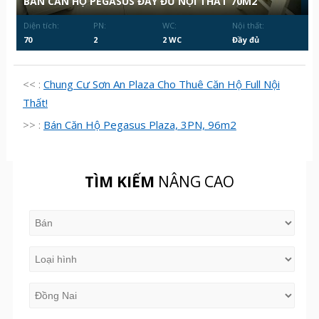
BÁN CĂN HỘ PEGASUS ĐẦY ĐỦ NỘI THẤT 70M2
Diện tích:
PN:
WC:
Nội thất:
70
2
2 WC
Đầy đủ
<< :
Chung Cư Sơn An Plaza Cho Thuê Căn Hộ Full Nội
Thất!
>> :
Bán Căn Hộ Pegasus Plaza, 3PN, 96m2
TÌM KIẾM
NÂNG CAO