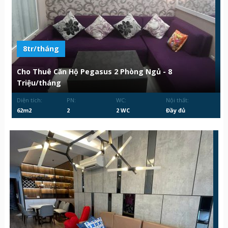
8tr/tháng
Cho Thuê Căn Hộ Pegasus 2 Phòng Ngủ - 8
Triệu/tháng
Diện tích:
PN:
WC:
Nội thất:
62m2
2
2 WC
Đầy đủ