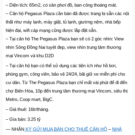
– Diện tích: 65m2, có sân phơi đồ, ban công thoáng mát.
– Căn hộ Pegasus Plaza cần bán đã được trang bị sẵn các nội
thất như máy lạnh, máy giặt, tủ lạnh, giường nệm, nhà bếp
hiện đại, wifi cáp mạng cũng được lắp đặt sẵn.
– Tại căn hộ The Pegasus Plaza bạn sẽ có 2 góc nhìn: View
nhìn Sông Đồng Nai tuyệt đẹp, view nhìn trung tâm thương
mại Vincom và khu D2D
– Tại căn hộ bạn có thể sử dụng các tiện ích như hồ bơi,
phòng gym, công viên, bảo vệ 24/24, bãi giữ xe miễn phí cho
cư dân. Từ The Pegasus Plaza bạn chỉ mất vài phút để đi đến
chợ Biên Hòa, 10p đến trung tâm thương mại Vincom, siêu thị
Metro, Coop mart, BigC.
– Giá thuê: 16tr/tháng.
– Gía bán: 3.25 tỷ
— NHẬN
KÝ GỬI MUA BÁN CHO THUÊ CĂN HỘ
–
NHÀ