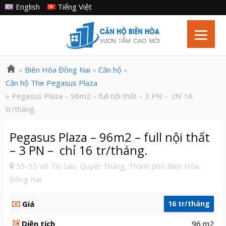
English
Tiếng Việt
»
Biên Hòa Đồng Nai
»
Căn hộ
»
Căn hộ The Pegasus Plaza
» Pegasus Plaza – 96m2 – full nội thất – 3 PN – chỉ 16
tr/tháng.
Pegasus Plaza – 96m2 – full nội thất
– 3 PN – chỉ 16 tr/tháng.
53-55 Võ Thị Sáu, Quyết Thắng, Thành phố Biên Hòa,
Đồng Nai
Giá
16 tr/tháng
Diện tích
96 m2