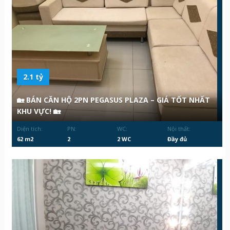
2.1 tỷ
🏡 BÁN CĂN HỘ 2PN PEGASUS PLAZA – GIÁ TỐT NHẤT
KHU VỰC! 🏡
Diện tích:
PN:
WC:
Nội thất:
62 m2
2
2 WC
Đầy đủ