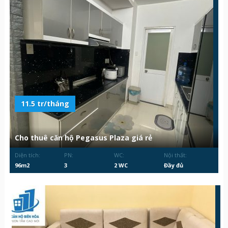
11.5 tr/tháng
Cho thuê căn hộ Pegasus Plaza giá rẻ
Diện tích:
PN:
WC:
Nội thất:
96m2
3
2 WC
Đầy đủ