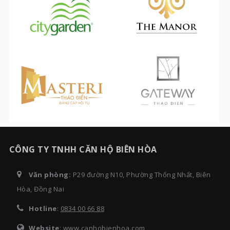
CÔNG TY TNHH CĂN HỘ BIÊN HÒA
Văn phòng:
P29 đường N10, Phường Thống Nhất, Biên
Hòa, Đồng Nai
Hotline
:
0834 00 66 88
Website
: www.canhobienhoa.com