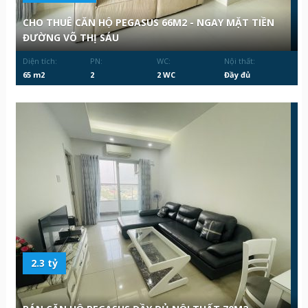
CHO THUÊ CĂN HỘ PEGASUS 66M2 - NGAY MẶT TIỀN
ĐƯỜNG VÕ THỊ SÁU
Diện tích:
PN:
WC:
Nội thất:
65 m2
2
2 WC
Đầy đủ
2.3 tỷ