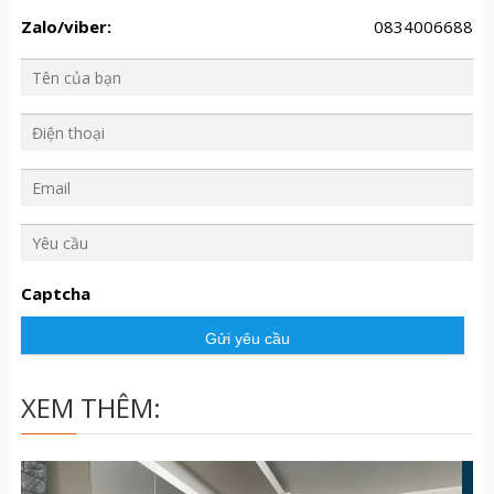
Zalo/viber:
0834006688
Y
ê
u
Captcha
c
ầ
u
XEM THÊM: