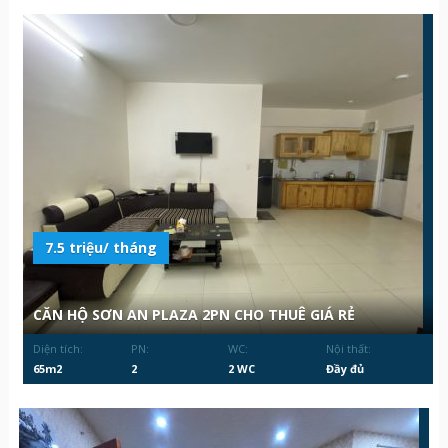
7.5 triệu/ tháng
CĂN HỘ SƠN AN PLAZA 2PN CHO THUÊ GIÁ RẺ
Diện tích:
PN:
WC:
Nội thất:
65m2
2
2 WC
Đầy đủ