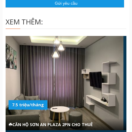
u
XEM THÊM:
7.5 triệu/tháng
☘️CĂN HỘ SƠN AN PLAZA 2PN CHO THUÊ