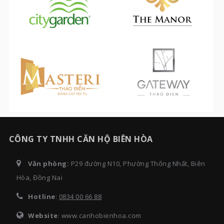
CÔNG TY TNHH CĂN HỘ BIÊN HÒA
Văn phòng:
P29 đường N10, Phường Thống Nhất, Biên
Hòa, Đồng Nai
Hotline
:
0834 00 66 88
Website
: www.canhobienhoa.com