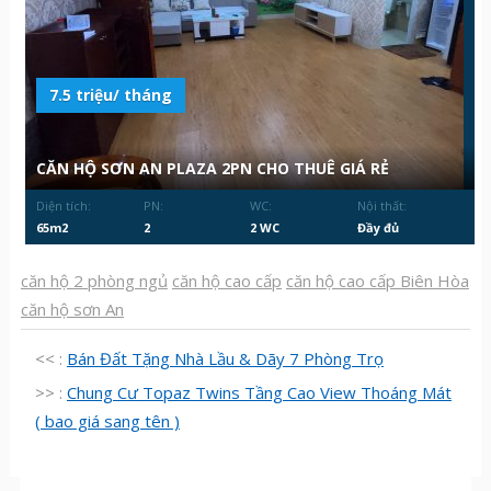
7.5 triệu/ tháng
CĂN HỘ SƠN AN PLAZA 2PN CHO THUÊ GIÁ RẺ
Diện tích:
PN:
WC:
Nội thất:
65m2
2
2 WC
Đầy đủ
căn hộ 2 phòng ngủ
căn hộ cao cấp
căn hộ cao cấp Biên Hòa
căn hộ sơn An
<< :
Bán Đất Tặng Nhà Lầu & Dãy 7 Phòng Trọ
>> :
Chung Cư Topaz Twins Tầng Cao View Thoáng Mát
( bao giá sang tên )