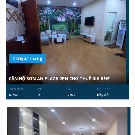
7 triệu/ tháng
CĂN HỘ SƠN AN PLAZA 2PN CHO THUÊ GIÁ RẺ🌸
Diện tích:
PN:
WC:
Nội thất:
65m2
2
2 WC
Đầy đủ