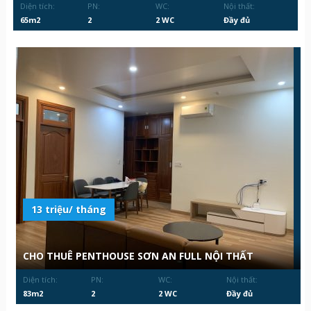
Diện tích:
PN:
WC:
Nội thất:
65m2
2
2 WC
Đầy đủ
13 triệu/ tháng
CHO THUÊ PENTHOUSE SƠN AN FULL NỘI THẤT
Diện tích:
PN:
WC:
Nội thất:
83m2
2
2 WC
Đầy đủ