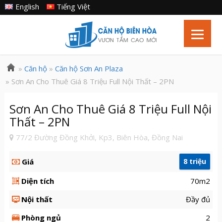
English
Tiếng Việt
»
Căn hộ
»
Căn hộ Sơn An Plaza
» Sơn An Cho Thuê Giá 8 Triệu Full Nội Thất – 2PN
Sơn An Cho Thuê Giá 8 Triệu Full Nội
Thất – 2PN
77/2 Đường Đồng Khởi, Kp3, Biên Hòa, Đồng Nai
Giá
8 triệu
Diện tích
70m2
Nội thất
Đầy đủ
Phòng ngủ
2