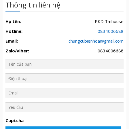
Thông tin liên hệ
Họ tên:
PKD Tmhouse
Hotline:
0834006688
Email:
chungcubienhoa@gmail.com
Zalo/viber:
0834006688
Y
ê
u
Captcha
c
ầ