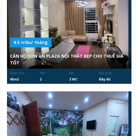
8.5 triệu/ tháng
CĂN HỘ SƠN AN PLAZA NỘI THẤT ĐẸP CHO THUÊ GIÁ
TỐT
Diện tích:
PN:
WC:
Nội thất:
65m2
2
2 WC
Đầy đủ