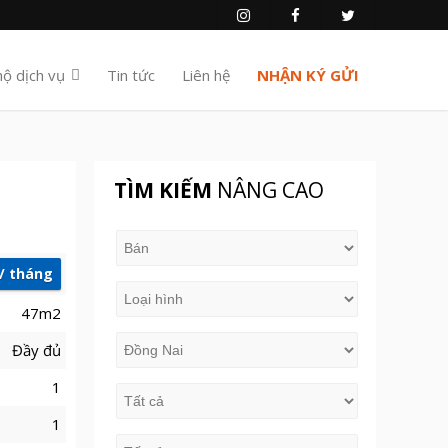
hộ dịch vụ
Tin tức
Liên hệ
NHẬN KÝ GỬI
TÌM KIẾM
NÂNG CAO
u/ tháng
47m2
Đầy đủ
1
1