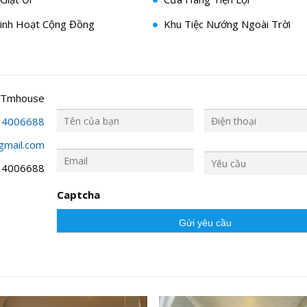
inh Hoạt Cộng Đồng
Khu Tiệc Nướng Ngoài Trời
 Tmhouse
34006688
gmail.com
Y
ê
34006688
u
c
Captcha
ầ
u