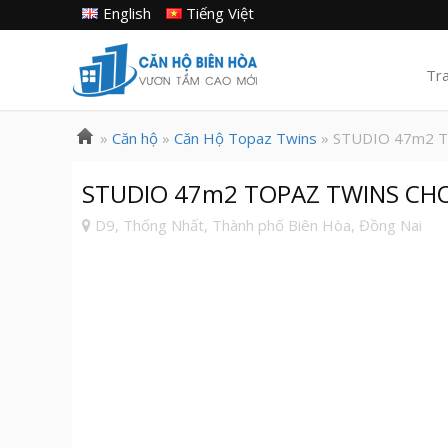
English
Tiếng Việt
Tr
»
Căn hộ
»
Căn Hộ Topaz Twins
» STUDIO 47m2 
STUDIO 47m2 TOPAZ TWINS CH
D9, Thống Nhất, Thành phố Biên Hòa, Đồng Nai