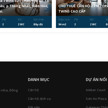
z Twins cực chất, tọa lạc tại
Sáu, p Thống Nhất, Biên Hòa,
CHO THUÊ CĂN HỘ 2 PN TOP
i.
TWINS CAO CẤP
PN:
WC:
Nội thất:
Diện tích:
PN:
WC:
N
2
2 WC
Đầy đủ
94 m2
2
2 WC
Đ
DANH MỤC
DỰ ÁN NỔI
Căn hộ
Amber Court
n Hòa, Đồng
Căn hộ dịch vụ
Sơn An Plaza
Đất nền
Gateway Thảo