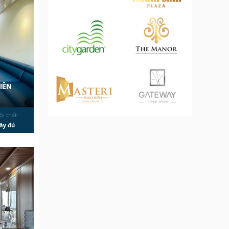
IÊN
ội thất:
ầy đủ