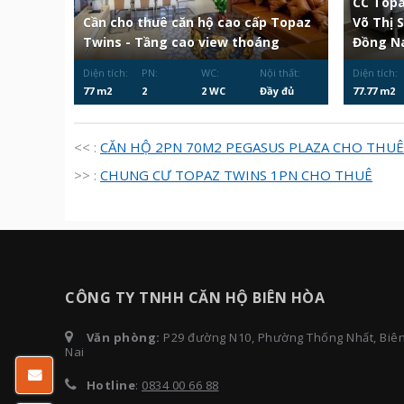
CC Topa
Cần cho thuê căn hộ cao cấp Topaz
Võ Thị 
Twins - Tầng cao view thoáng
Đồng Na
Diện tích:
PN:
WC:
Nội thất:
Diện tích:
77 m2
2
2 WC
Đầy đủ
77.77 m2
<< :
CĂN HỘ 2PN 70M2 PEGASUS PLAZA CHO THUÊ
>> :
CHUNG CƯ TOPAZ TWINS 1PN CHO THUÊ
CÔNG TY TNHH CĂN HỘ BIÊN HÒA
Văn phòng:
P29 đường N10, Phường Thống Nhất, Biê
Nai
Hotline
:
0834 00 66 88