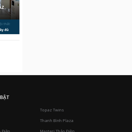
AZ
ội thất:
ầy đủ
 BẬT
Topaz Twins
Thanh Bình Plaza
 Điền
Masteri Thảo Điền