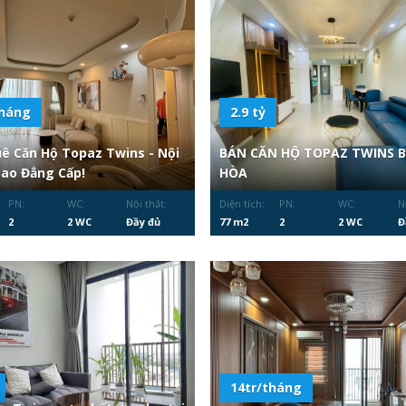
tháng
2.9 tỷ
ê Căn Hộ Topaz Twins - Nội
BÁN CĂN HỘ TOPAZ TWINS B
Sao Đẳng Cấp!
HÒA
PN:
WC:
Nội thất:
Diện tích:
PN:
WC:
N
2
2 WC
Đầy đủ
77 m2
2
2 WC
Đ
14tr/tháng