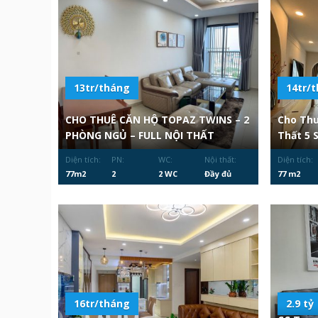
13tr/tháng
14tr/
CHO THUÊ CĂN HỘ TOPAZ TWINS – 2
Cho Thu
PHÒNG NGỦ – FULL NỘI THẤT
Thất 5 
Diện tích:
PN:
WC:
Nội thất:
Diện tích:
77m2
2
2 WC
Đầy đủ
77 m2
16tr/tháng
2.9 tỷ