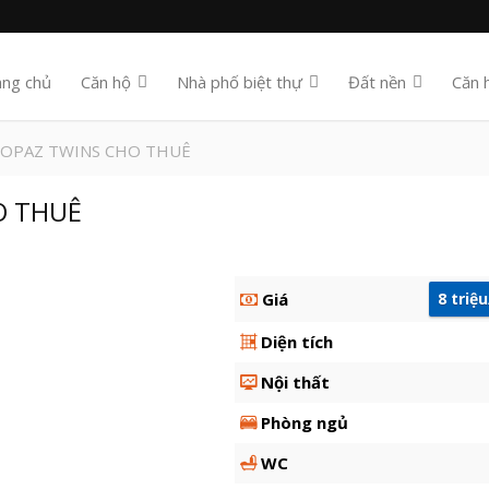
ang chủ
Căn hộ
Nhà phố biệt thự
Đất nền
Căn 
TOPAZ TWINS CHO THUÊ
O THUÊ
Giá
8 triệ
Diện tích
Nội thất
Phòng ngủ
WC