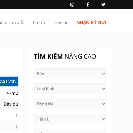
hộ dịch vụ
Tin tức
Liên hệ
NHẬN KÝ GỬI
TÌM KIẾM
NÂNG CAO
7.5tr/th
47m2
Đầy đủ
1
1