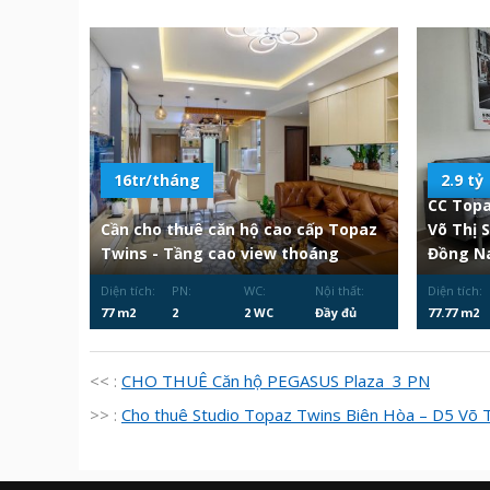
16tr/tháng
2.9 tỷ
CC Topa
Cần cho thuê căn hộ cao cấp Topaz
Võ Thị 
Twins - Tầng cao view thoáng
Đồng Na
Diện tích:
PN:
WC:
Nội thất:
Diện tích:
77 m2
2
2 WC
Đầy đủ
77.77 m2
<< :
CHO THUÊ Căn hộ PEGASUS Plaza 3 PN
>> :
Cho thuê Studio Topaz Twins Biên Hòa – D5 Võ T