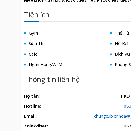
NHẬN KÝ GỬI MUA BÁN CHO THUÊ CĂN HỘ NHÀ 
Tiện ích
Gym
Thẻ Từ
Siêu Thị
Hồ Bơi
Cafe
Dịch Vụ 
Ngân Hàng/ATM
Phòng S
Thông tin liên hệ
Họ tên:
PKD
Hotline:
08
Email:
chungcubienhoa@
Zalo/viber:
08