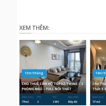
XEM THÊM:
13tr/tháng
14tr/
CHO THUÊ CĂN HỘ TOPAZ TWINS – 2
Cho Thu
PHÒNG NGỦ – FULL NỘI THẤT
Thất 5 
Diện tích:
PN:
WC:
Nội thất:
Diện tích:
77m2
2
2 WC
Đầy đủ
77 m2