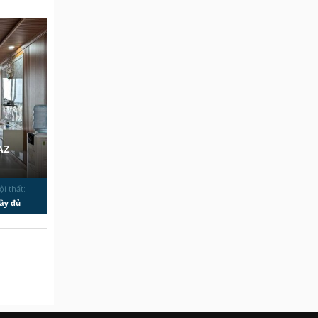
AZ
ội thất:
ầy đủ