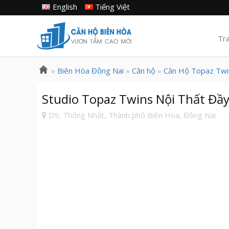
English
Tiếng Việt
Tr
»
Biên Hòa Đồng Nai
»
Căn hộ
»
Căn Hộ Topaz Twi
Studio Topaz Twins Nội Thất Đầ
D9, Thống Nhất, Thành phố Biên Hòa, Đồng Nai