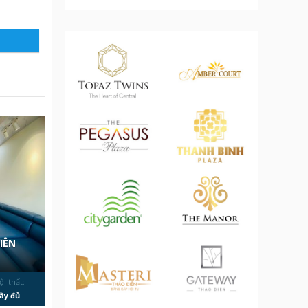
IÊN
ội thất:
ầy đủ