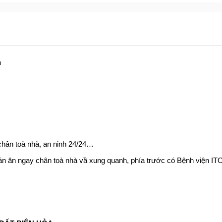
h
h chân toà nhà, an ninh 24/24…
uán ăn ngay chân toà nhà vầ xung quanh, phía trước có Bệnh viện I