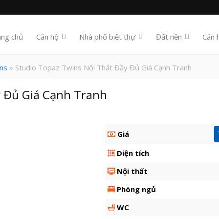
ang chủ
Căn hộ
Nhà phố biệt thự
Đất nền
Căn 
ns
» Studio Topaz Twins Nội Thất Đầy Đủ Giá Cạnh Tranh
y Đủ Giá Cạnh Tranh
Giá
Diện tích
Nội thất
Phòng ngủ
WC