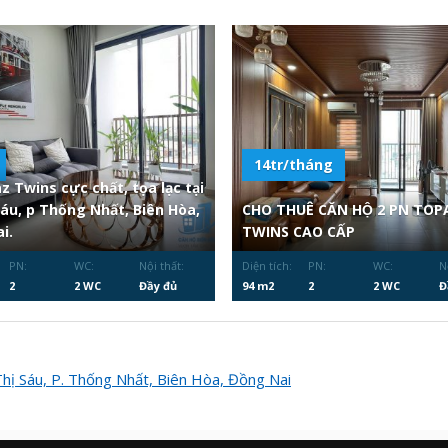
14tr/tháng
z Twins cực chất, tọa lạc tại
Sáu, p Thống Nhất, Biên Hòa,
CHO THUÊ CĂN HỘ 2 PN TOP
i.
TWINS CAO CẤP
PN:
WC:
Nội thất:
Diện tích:
PN:
WC:
N
2
2 WC
Đầy đủ
94 m2
2
2 WC
Đ
hị Sáu, P. Thống Nhất, Biên Hòa, Đồng Nai