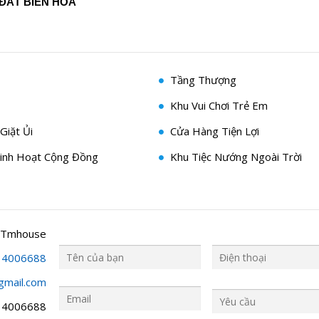
ĐẤT BIÊN HÒA
Tầng Thượng
Khu Vui Chơi Trẻ Em
Giặt Ủi
Cửa Hàng Tiện Lợi
inh Hoạt Cộng Đồng
Khu Tiệc Nướng Ngoài Trời
 Tmhouse
34006688
gmail.com
Y
ê
34006688
u