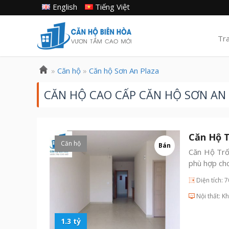
English
Tiếng Việt
Tr
»
Căn hộ
»
Căn hộ Sơn An Plaza
CĂN HỘ CAO CẤP CĂN HỘ SƠN AN
Căn Hộ T
Căn hộ
Bán
Căn Hộ Trố
phù hợp ch
Diện tích: 
Nội thất: K
1.3 tỷ