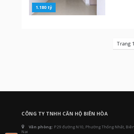
1.180 tỷ
Trang 
CÔNG TY TNHH CĂN HỘ BIÊN HÒA
Văn phòng:
P29 đường N10, Phường Thống Nhất, Biê
Nai