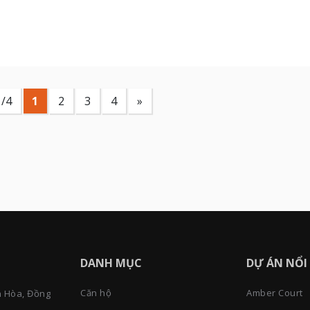
1/4
1
2
3
4
»
DANH MỤC
DỰ ÁN NỔI
Căn hộ
Amber Court
n Hòa, Đồng