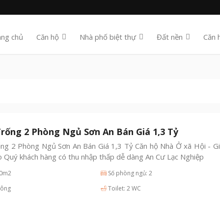
ang chủ
Căn hộ
Nhà phố biệt thự
Đất nền
Căn 
rống 2 Phòng Ngủ Sơn An Bán Giá 1,3 Tỷ
ng 2 Phòng Ngủ Sơn An Bán Giá 1,3 Tỷ Căn hộ Nhà Ở xã Hội - Giá
o Quý khách hàng có thu nhập thấp dễ dàng An Cư Lạc Nghiệp
70m2
Số phòng ngủ: 2
hông
Toilet: 2 WC