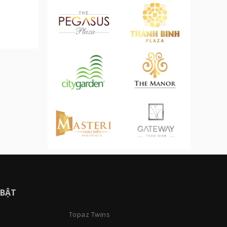
 BẬT
Topaz Twins