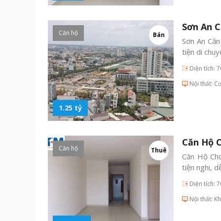
Sơn An C
Căn hộ
Bán
Sơn An Căn
tiện di chu
Diện tích: 
Nội thất: C
1.25 tỷ
Căn Hộ 
Căn hộ
Thuê
Căn Hộ Cho
tiện nghi, 
Diện tích: 
Nội thất: K