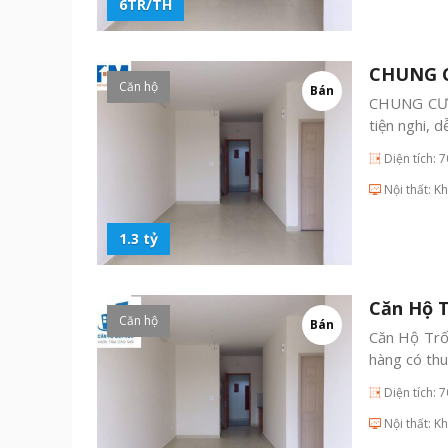
6TR/TH
CHUNG C
Căn hộ
Bán
CHUNG CƯ 7
tiện nghi, 
Diện tích: 
Nội thất: K
1.3 tỷ
Căn Hộ T
Căn hộ
Bán
Căn Hộ Trố
hàng có thu
Diện tích: 
Nội thất: K