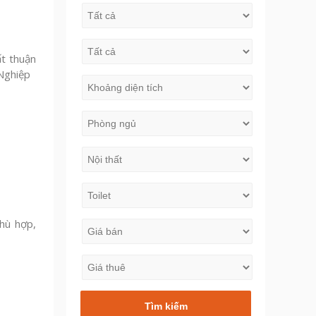
t thuận
 Nghiệp
hù hợp,