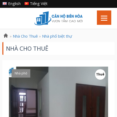
English
Tiếng Việt
»
Nhà Cho Thuê
»
Nhà phố biệt thự
NHÀ CHO THUÊ
Nhà phố
Thuê