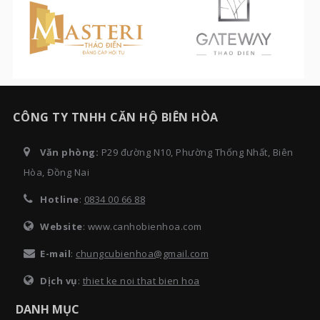
CÔNG TY TNHH CĂN HỘ BIÊN HÒA
Văn phòng:
P29 đường N10, Phường Thống Nhất, Biên
Hòa, Đồng Nai
Hotline
:
0834 00 66 88
Website
: www.canhobienhoa.com
E-mail
:
chungcubienhoa@gmail.com
Dịch vụ
:
thiet ke noi that bien hoa
DANH MỤC