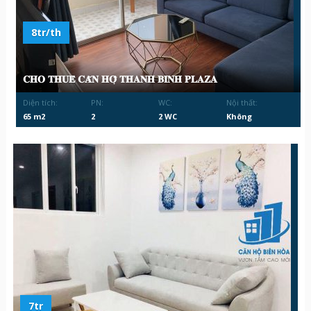
8tr/th
𝐂𝐇𝐎 𝐓𝐇𝐔𝐄̂ 𝐂𝐀̆𝐍 𝐇𝐎̣̂ 𝐓𝐇𝐀𝐍𝐇 𝐁𝐈̀𝐍𝐇 𝐏𝐋𝐀𝐙𝐀
Diện tích:
PN:
WC:
Nội thất:
65 m2
2
2 WC
Không
7tr