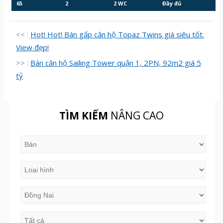
65
2
2 WC
Đầy đủ
<< :
Hot! Hot! Bán gấp căn hộ Topaz Twins giá siêu tốt.
View đẹp!
>> :
Bán căn hộ Sailing Tower quận 1, 2PN, 92m2 giá 5
tỷ
TÌM KIẾM
NÂNG CAO