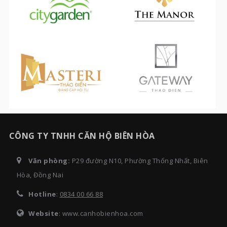
CÔNG TY TNHH CĂN HỘ BIÊN HÒA
Văn phòng:
P29 đường N10, Phường Thống Nhất, Biên
Hòa, Đồng Nai
Hotline
:
0834 00 66 88
Website
: www.canhobienhoa.com