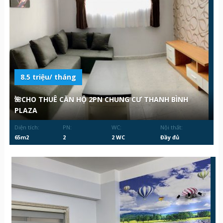
8.5 triệu/ tháng
🌺CHO THUÊ CĂN HỘ 2PN CHUNG CƯ THANH BÌNH
PLAZA
Diện tích:
PN:
WC:
Nội thất:
65m2
2
2 WC
Đầy đủ