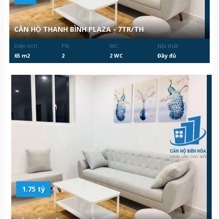
CĂN HỘ THANH BÌNH PLAZA - 7TR/TH
Diện tích:
PN:
WC:
Nội thất:
65 m2
2
2 WC
Đầy đủ
1.75 tỷ