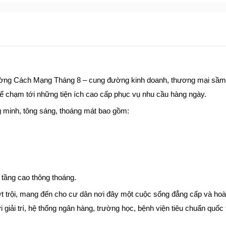
ờng Cách Mạng Tháng 8 – cung đường kinh doanh, thương mại sầm
ể chạm tới những tiện ích cao cấp phục vụ nhu cầu hàng ngày.
g minh, tông sáng, thoáng mát bao gồm:
w tầng cao thông thoáng.
vượt trội, mang đến cho cư dân nơi đây một cuộc sống đẳng cấp và ho
 giải trí, hệ thống ngân hàng, trường học, bệnh viện tiêu chuẩn quốc