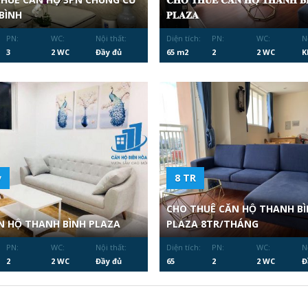
BÌNH
𝐏𝐋𝐀𝐙𝐀
PN:
WC:
Nội thất:
Diện tích:
PN:
WC:
N
3
2 WC
Đầy đủ
65 m2
2
2 WC
K
̉
8 TR
CHO THUÊ CĂN HỘ THANH BI
N HỘ THANH BÌNH PLAZA
PLAZA 8TR/THÁNG
PN:
WC:
Nội thất:
Diện tích:
PN:
WC:
N
2
2 WC
Đầy đủ
65
2
2 WC
Đ