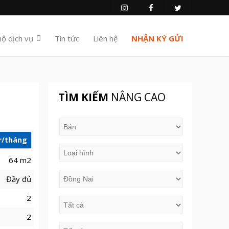
hộ dịch vụ
Tin tức
Liên hệ
NHẬN KÝ GỬI
TÌM KIẾM
NÂNG CAO
r/tháng
64 m2
Đầy đủ
2
2