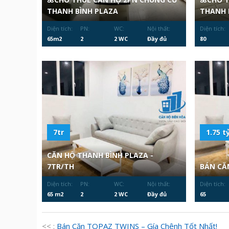
THANH BÌNH PLAZA
THANH 
Diện tích:
PN:
WC:
Nội thất:
Diện tích:
65m2
2
2 WC
Đầy đủ
80
7tr
1.75 ty
CĂN HỘ THANH BÌNH PLAZA -
7TR/TH
BÁN CĂ
Diện tích:
PN:
WC:
Nội thất:
Diện tích:
65 m2
2
2 WC
Đầy đủ
65
<< :
Bán Căn TOPAZ TWINS – Gía Chênh Tốt Nhất!