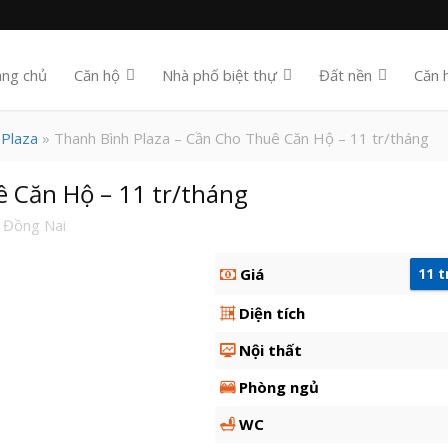
ang chủ
Căn hộ
Nhà phố biệt thự
Đất nền
Căn 
 Plaza
» Thanh Bình Plaza – Cần Cho Thuê Căn Hộ – 11 tr/tháng
ê Căn Hộ – 11 tr/tháng
 Đồng Nai
Giá
11 t
Diện tích
Nội thất
Phòng ngủ
WC