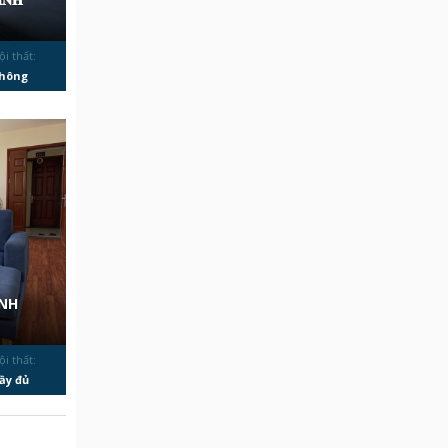
ội thất:
hông
̀NH
ội thất:
ầy đủ