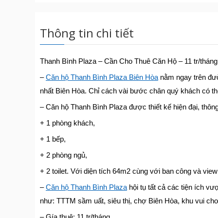
Thông tin chi tiết
Thanh Bình Plaza – Cần Cho Thuê Căn Hộ – 11 tr/tháng
–
Căn hộ Thanh Bình Plaza Biên Hòa
nằm ngay trên đư
nhất Biên Hòa. Chỉ cách vài bước chân quý khách có th
– Căn hộ Thanh Bình Plaza được thiết kế hiện đại, thôn
+ 1 phòng khách,
+ 1 bếp,
+ 2 phòng ngủ,
+ 2 toilet. Với diện tích 64m2 cùng với ban công và vie
–
Căn hộ Thanh Bình Plaza
hội tụ tất cả các tiện ích 
như: TTTM sầm uất, siêu thị, chợ Biên Hòa, khu vui chơi
– Gía thuê: 11 tr/tháng