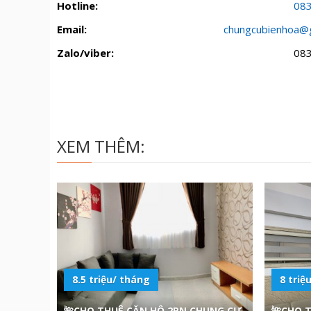
Hotline:
08
Email:
chungcubienhoa@
Zalo/viber:
08
XEM THÊM:
8.5 triệu/ tháng
8 triệ
🌺CHO THUÊ CĂN HỘ 2PN CHUNG CƯ
🌺CHO 