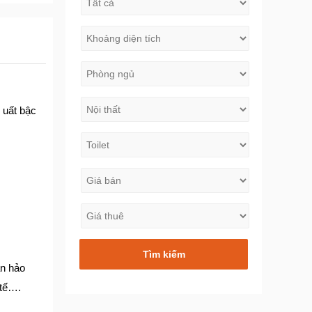
 uất bậc
àn hảo
 tế….