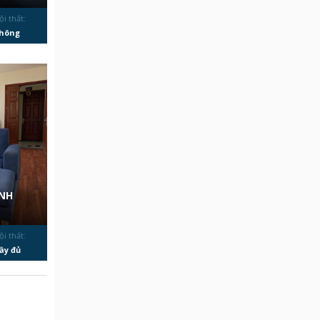
ội thất:
hông
̀NH
ội thất:
ầy đủ