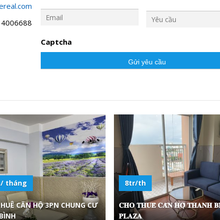
ereal.com
Y
ê
34006688
u
c
Captcha
ầ
u
u/ tháng
8tr/th
THUÊ CĂN HỘ 3PN CHUNG CƯ
𝐂𝐇𝐎 𝐓𝐇𝐔𝐄̂ 𝐂𝐀̆𝐍 𝐇𝐎̣̂ 𝐓𝐇𝐀𝐍𝐇 𝐁
BÌNH
𝐏𝐋𝐀𝐙𝐀