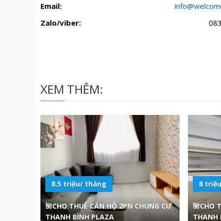
Email:
info@welcom
Zalo/viber:
08
XEM THÊM:
8.5 triệu/ tháng
8 triệ
🌺CHO THUÊ CĂN HỘ 2PN CHUNG CƯ
🌺CHO 
THANH BÌNH PLAZA
THANH 