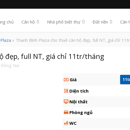
ang chủ
Căn hộ
Nhà phố biệt thự
Đất nền
Căn 
 Plaza
» Thanh Bình Plaza cho thuê căn hộ đẹp, full NT, giá chỉ 11t
 đẹp, full NT, giá chỉ 11tr/tháng
 Đồng Nai
Giá
11t
Diện tích
Nội thất
Phòng ngủ
WC