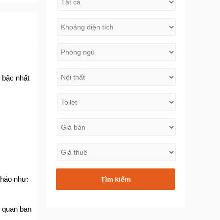
 bậc nhất
 hảo như:
ơ quan ban