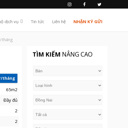
hộ dịch vụ
Tin tức
Liên hệ
NHẬN KÝ GỬI
r/tháng
TÌM KIẾM
NÂNG CAO
r/tháng
65m2
Đầy đủ
2
2