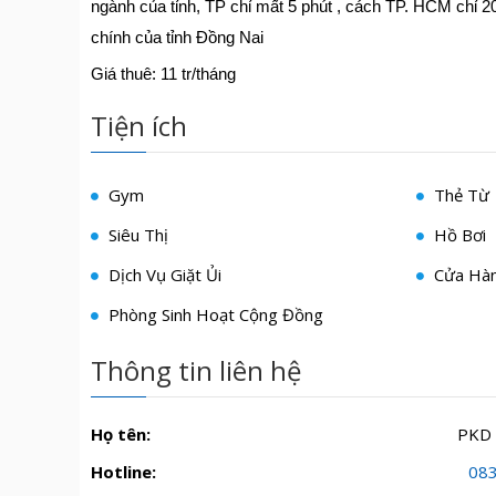
ngành của tỉnh, TP chỉ mất 5 phút , cách TP. HCM chỉ 20
chính của tỉnh Đồng Nai
Giá thuê: 11 tr/tháng
Tiện ích
Gym
Thẻ Từ
Siêu Thị
Hồ Bơi
Dịch Vụ Giặt Ủi
Cửa Hàn
Phòng Sinh Hoạt Cộng Đồng
Thông tin liên hệ
Họ tên:
PKD
Hotline:
08