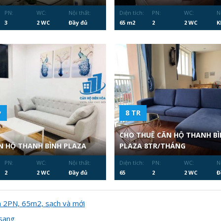
PN:
WC:
Nội thất:
Diện tích:
PN:
WC:
N
3
2 WC
Đầy đủ
65 m2
2
2 WC
K
̉
8 TR
CHO THUÊ CĂN HỘ THANH BI
N HỘ THANH BÌNH PLAZA
PLAZA 8TR/THÁNG
PN:
WC:
Nội thất:
Diện tích:
PN:
WC:
N
2
2 WC
Đầy đủ
65
2
2 WC
Đ
n 2PN, 65m2, sạch và mới
 sang