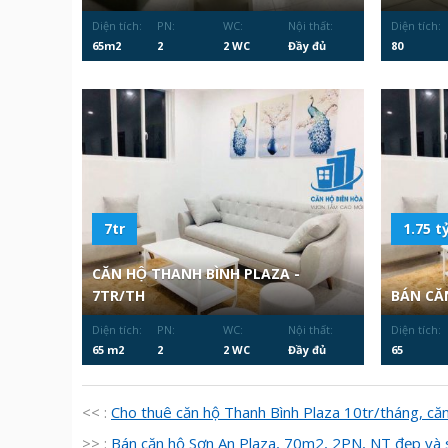
Diện tích:
PN:
WC:
Nội thất:
Diện tích:
65m2
2
2 WC
Đầy đủ
80
7tr
1.75 ty
CĂN HỘ THANH BÌNH PLAZA -
7TR/TH
BÁN CĂ
Diện tích:
PN:
WC:
Nội thất:
Diện tích:
65 m2
2
2 WC
Đầy đủ
65
<< :
Cho thuê căn hộ Thanh Bình Plaza 10tr/tháng, că
>> :
Bán căn hộ Sơn An Plaza, 70m2, 2PN, NT đẹp và