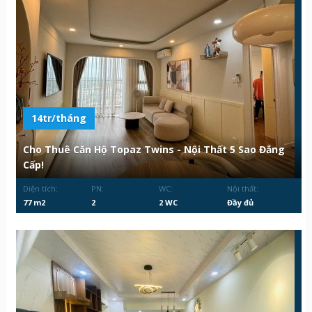
14tr/tháng
Cho Thuê Căn Hộ Topaz Twins - Nội Thất 5 Sao Đẳng
Cấp!
Diện tích:
PN:
WC:
Nội thất:
77 m2
2
2 WC
Đầy đủ