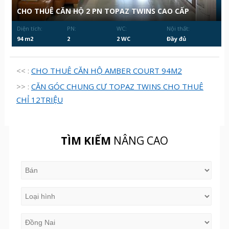
CHO THUÊ CĂN HỘ 2 PN TOPAZ TWINS CAO CẤP
Diện tích:
PN:
WC:
Nội thất:
94 m2
2
2 WC
Đầy đủ
<< :
CHO THUÊ CĂN HỘ AMBER COURT 94M2
>> :
CĂN GÓC CHUNG CƯ TOPAZ TWINS CHO THUÊ
CHỈ 12TRIỆU
TÌM KIẾM
NÂNG CAO