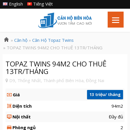
English
Tiếng Việt
»
Căn hộ
»
Căn Hộ Topaz Twins
» TOPAZ TWINS 94M2 CHO THUÊ 13TR/THÁNG
TOPAZ TWINS 94M2 CHO THUÊ
13TR/THÁNG
D9, Thống Nhất, Thành phố Biên Hòa, Đồng Nai
Giá
13 triệu/ tháng
Diện tích
94m2
Nội thất
Đầy đủ
Phòng ngủ
2