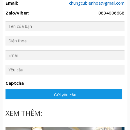
Email:
chungcubienhoa@gmail.com
Zalo/viber:
0834006688
Y
ê
u
Captcha
c
ầ
u
XEM THÊM: