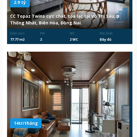
2.9 tỷ
CC Topaz Twins cực chất, tọa lạc tại Võ Thị Sáu, p
Thống Nhất, Biên Hòa, Đồng Nai.
Diện tích:
PN:
WC:
Nội thất:
77.77 m2
2
2 WC
Đầy đủ
14tr/tháng