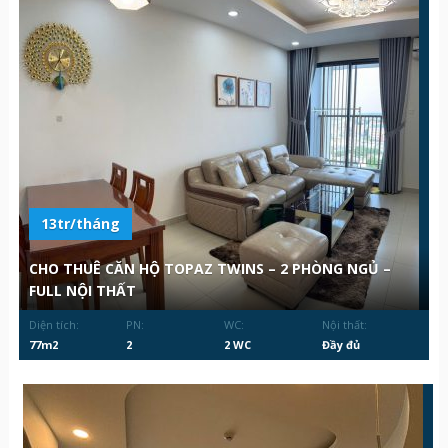
13tr/tháng
CHO THUÊ CĂN HỘ TOPAZ TWINS – 2 PHÒNG NGỦ –
FULL NỘI THẤT
Diện tích:
PN:
WC:
Nội thất:
77m2
2
2 WC
Đầy đủ