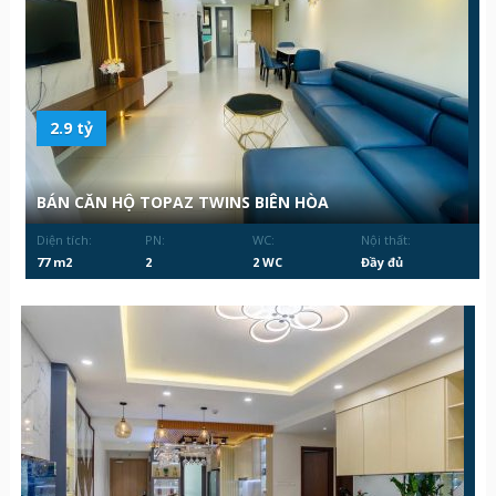
2.9 tỷ
BÁN CĂN HỘ TOPAZ TWINS BIÊN HÒA
Diện tích:
PN:
WC:
Nội thất:
77 m2
2
2 WC
Đầy đủ