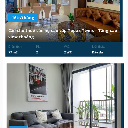
16tr/tháng
Cần cho thuê căn hộ cao cấp Topaz Twins - Tầng cao
view thoáng
Diện tích:
PN:
WC:
Nội thất:
77 m2
2
2 WC
Đầy đủ