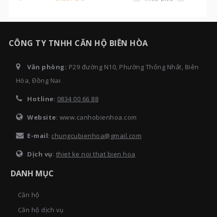
CÔNG TY TNHH CĂN HỘ BIÊN HÒA
Văn phòng:
P29 đường N10, Phường Thống Nhất, Biên
Hòa, Đồng Nai
Hotline
:
0834 00 66 88
Website
: www.canhobienhoa.com
E-mail
:
chungcubienhoa@gmail.com
Dịch vụ
:
thiet ke noi that bien hoa
DANH MỤC
Căn hộ
Căn hộ dịch vụ