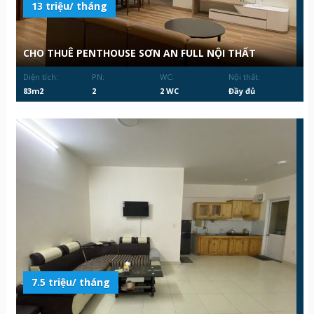
13 triệu/ tháng
CHO THUÊ PENTHOUSE SƠN AN FULL NỘI THẤT
Diện tích:
PN:
WC:
Nội thất:
83m2
2
2 WC
Đầy đủ
7.5 triệu/ tháng