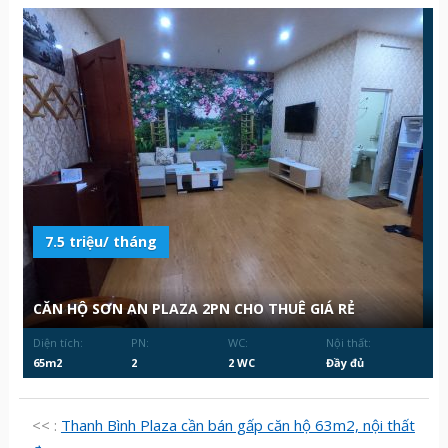
7.5 triệu/ tháng
CĂN HỘ SƠN AN PLAZA 2PN CHO THUÊ GIÁ RẺ
Diện tích:
PN:
WC:
Nội thất:
65m2
2
2 WC
Đầy đủ
<< :
Thanh Bình Plaza cần bán gấp căn hộ 63m2, nội thất