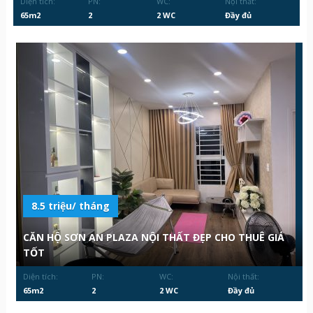
Diện tích:
PN:
WC:
Nội thất:
65m2
2
2 WC
Đầy đủ
8.5 triệu/ tháng
CĂN HỘ SƠN AN PLAZA NỘI THẤT ĐẸP CHO THUÊ GIÁ
TỐT
Diện tích:
PN:
WC:
Nội thất:
65m2
2
2 WC
Đầy đủ