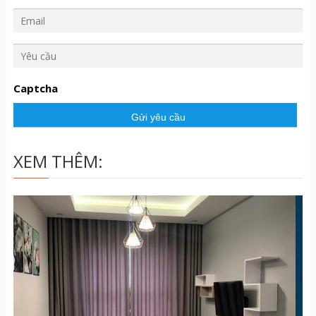
Y
ê
u
Captcha
c
ầ
u
XEM THÊM: