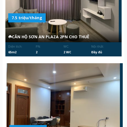
7.5 triệu/tháng
☘️CĂN HỘ SƠN AN PLAZA 2PN CHO THUÊ
Diện tích:
PN:
WC:
Nội thất:
65m2
2
2 WC
Đầy đủ