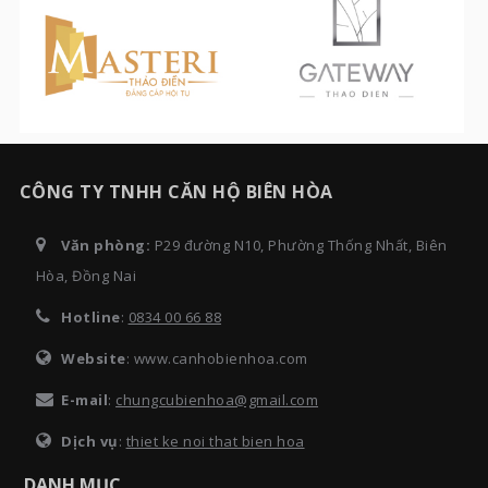
CÔNG TY TNHH CĂN HỘ BIÊN HÒA
Văn phòng:
P29 đường N10, Phường Thống Nhất, Biên
Hòa, Đồng Nai
Hotline
:
0834 00 66 88
Website
: www.canhobienhoa.com
E-mail
:
chungcubienhoa@gmail.com
Dịch vụ
:
thiet ke noi that bien hoa
DANH MỤC