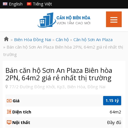
English
Tiếng Việt
»
Biên Hòa Đồng Nai
»
Căn hộ
»
Căn hộ Sơn An Plaza
» Bán căn hộ Sơn An Plaza Biên hòa 2PN, 64m2 giá rẻ nhất thị
trường
Bán căn hộ Sơn An Plaza Biên hòa
2PN, 64m2 giá rẻ nhất thị trường
77/2 Đường Đồng Khởi, Kp3, Biên Hòa, Đồng Nai
Giá
1.15 tỷ
Diện tích
64m2
Nội thất
Đầy đủ