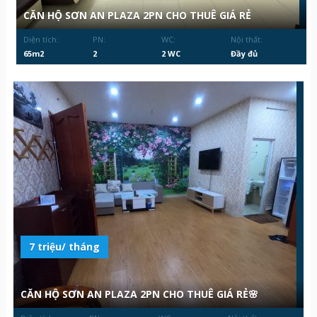
CĂN HỘ SƠN AN PLAZA 2PN CHO THUÊ GIÁ RẺ
Diện tích:
PN:
WC:
Nội thất:
65m2
2
2 WC
Đầy đủ
7 triệu/ tháng
CĂN HỘ SƠN AN PLAZA 2PN CHO THUÊ GIÁ RẺ🌸