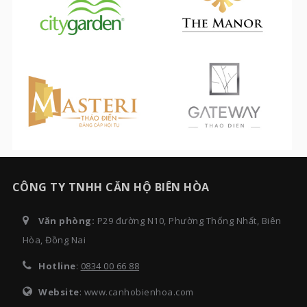
CÔNG TY TNHH CĂN HỘ BIÊN HÒA
Văn phòng:
P29 đường N10, Phường Thống Nhất, Biên
Hòa, Đồng Nai
Hotline
:
0834 00 66 88
Website
: www.canhobienhoa.com