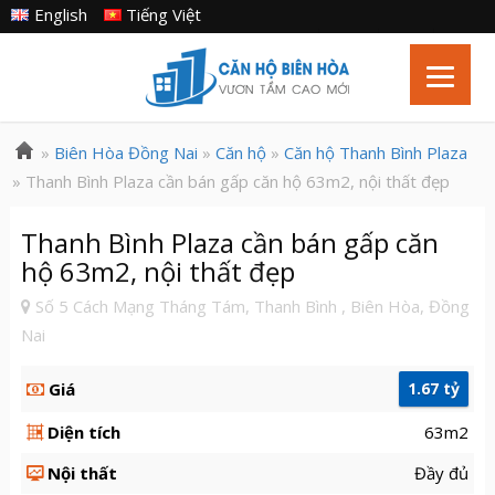
English
Tiếng Việt
»
Biên Hòa Đồng Nai
»
Căn hộ
»
Căn hộ Thanh Bình Plaza
» Thanh Bình Plaza cần bán gấp căn hộ 63m2, nội thất đẹp
Thanh Bình Plaza cần bán gấp căn
hộ 63m2, nội thất đẹp
Số 5 Cách Mạng Tháng Tám, Thanh Bình , Biên Hòa, Đồng
Nai
Giá
1.67 tỷ
Diện tích
63m2
Nội thất
Đầy đủ