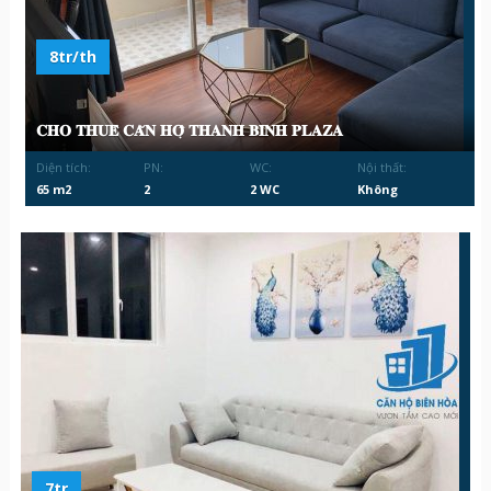
8tr/th
𝐂𝐇𝐎 𝐓𝐇𝐔𝐄̂ 𝐂𝐀̆𝐍 𝐇𝐎̣̂ 𝐓𝐇𝐀𝐍𝐇 𝐁𝐈̀𝐍𝐇 𝐏𝐋𝐀𝐙𝐀
Diện tích:
PN:
WC:
Nội thất:
65 m2
2
2 WC
Không
7tr