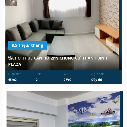
8.5 triệu/ tháng
🌺CHO THUÊ CĂN HỘ 2PN CHUNG CƯ THANH BÌNH
PLAZA
Diện tích:
PN:
WC:
Nội thất:
65m2
2
2 WC
Đầy đủ