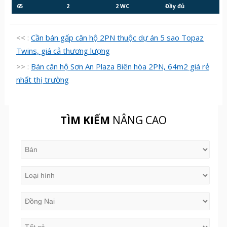
65
2
2 WC
Đầy đủ
<< :
Cần bán gấp căn hộ 2PN thuộc dự án 5 sao Topaz
Twins, giá cả thương lượng
>> :
Bán căn hộ Sơn An Plaza Biên hòa 2PN, 64m2 giá rẻ
nhất thị trường
TÌM KIẾM
NÂNG CAO