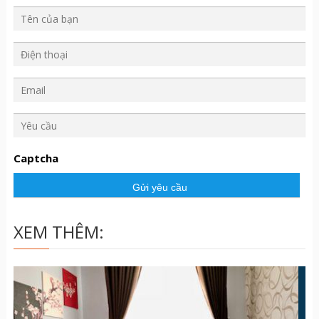
Y
ê
u
Captcha
c
ầ
u
XEM THÊM: