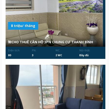
8 triệu/ tháng
🌺CHO THUÊ CĂN HỘ 3PN CHUNG CƯ THANH BÌNH
Diện tích:
PN:
WC:
Nội thất:
80
3
2 WC
Đầy đủ