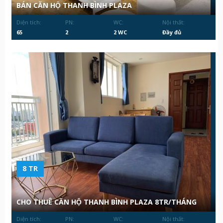
BÁN CĂN HỘ THANH BÌNH PLAZA
Diện tích:
PN:
WC:
Nội thất:
65
2
2 WC
Đầy đủ
8 TR
CHO THUÊ CĂN HỘ THANH BÌNH PLAZA 8TR/THÁNG
Diện tích:
PN:
WC:
Nội thất: