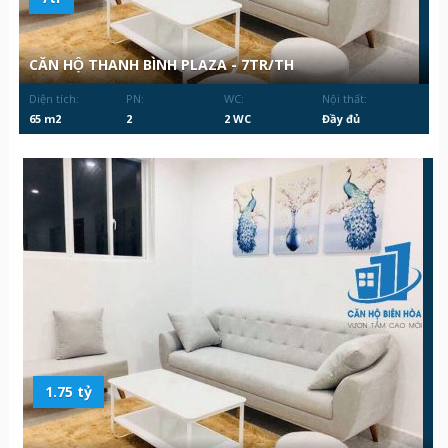
CĂN HỘ THANH BÌNH PLAZA - 7TR/TH
Diện tích:
PN:
WC:
Nội thất:
65 m2
2
2 WC
Đầy đủ
1.75 tỷ