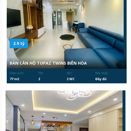
2.9 tỷ
BÁN CĂN HỘ TOPAZ TWINS BIÊN HÒA
Diện tích:
PN:
WC:
Nội thất:
77 m2
2
2 WC
Đầy đủ