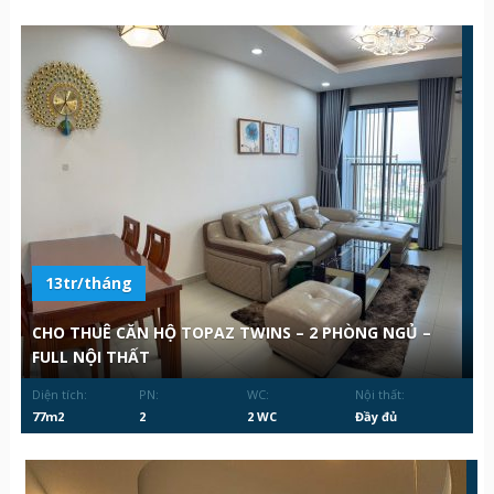
13tr/tháng
CHO THUÊ CĂN HỘ TOPAZ TWINS – 2 PHÒNG NGỦ –
FULL NỘI THẤT
Diện tích:
PN:
WC:
Nội thất:
77m2
2
2 WC
Đầy đủ