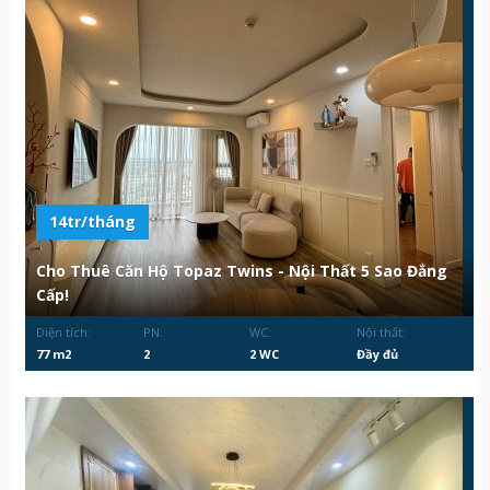
14tr/tháng
Cho Thuê Căn Hộ Topaz Twins - Nội Thất 5 Sao Đẳng
Cấp!
Diện tích:
PN:
WC:
Nội thất:
77 m2
2
2 WC
Đầy đủ