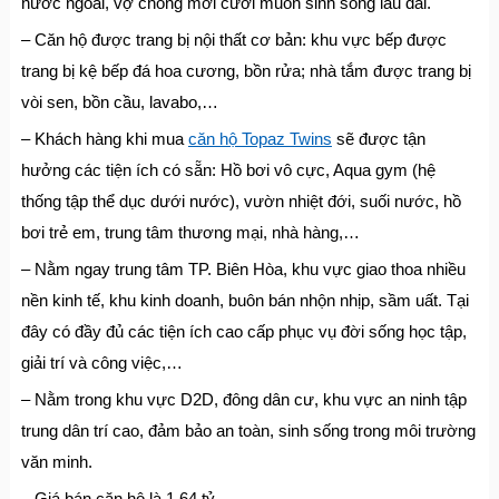
nước ngoài, vợ chồng mới cưới muốn sinh sống lâu dài.
– Căn hộ được trang bị nội thất cơ bản: khu vực bếp được
trang bị kệ bếp đá hoa cương, bồn rửa; nhà tắm được trang bị
vòi sen, bồn cầu, lavabo,…
– Khách hàng khi mua
căn hộ Topaz Twins
sẽ được tận
hưởng các tiện ích có sẵn: Hồ bơi vô cực, Aqua gym (hệ
thống tập thể dục dưới nước), vườn nhiệt đới, suối nước, hồ
bơi trẻ em, trung tâm thương mại, nhà hàng,…
– Nằm ngay trung tâm TP. Biên Hòa, khu vực giao thoa nhiều
nền kinh tế, khu kinh doanh, buôn bán nhộn nhịp, sầm uất. Tại
đây có đầy đủ các tiện ích cao cấp phục vụ đời sống học tập,
giải trí và công việc,…
– Nằm trong khu vực D2D, đông dân cư, khu vực an ninh tập
trung dân trí cao, đảm bảo an toàn, sinh sống trong môi trường
văn minh.
– Giá bán căn hộ là 1.64 tỷ