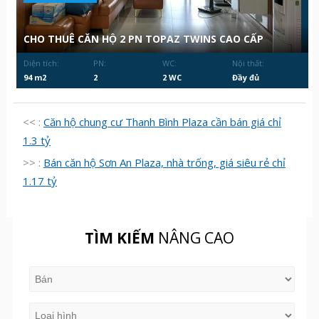
CHO THUÊ CĂN HỘ 2 PN TOPAZ TWINS CAO CẤP
Diện tích:
PN:
WC:
Nội thất:
94 m2
2
2 WC
Đầy đủ
<< :
Căn hộ chung cư Thanh Bình Plaza cần bán giá chỉ
1.3 tỷ
>> :
Bán căn hộ Sơn An Plaza, nhà trống, giá siêu rẻ chỉ
1.17 tỷ
TÌM KIẾM
NÂNG CAO