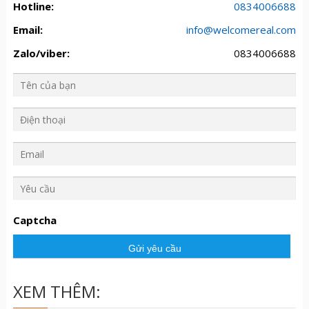
Hotline:
0834006688
Email:
info@welcomereal.com
Zalo/viber:
0834006688
Y
ê
u
Captcha
c
ầ
u
XEM THÊM: