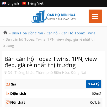
English
Tiếng Việt
»
Biên Hòa Đồng Nai
»
Căn hộ
»
Căn Hộ Topaz Twins
» Bán căn hộ Topaz Twins, 1PN, view đẹp, giá rẻ nhất thị
trường
Bán căn hộ Topaz Twins, 1PN, view
đẹp, giá rẻ nhất thị trường
D9, Thống Nhất, Thành phố Biên Hòa, Đồng Nai
Giá
1.64 tỷ
Diện tích
62m2
Nội thất
Cơ bản