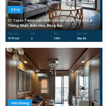
2.9 tỷ
CC Topaz Twins cực chất, tọa lạc tại Võ Thị Sáu, p
Thống Nhất, Biên Hòa, Đồng Nai.
Diện tích:
PN:
WC:
Nội thất:
77.77 m2
2
2 WC
Đầy đủ
14tr/tháng