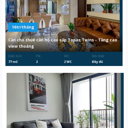
16tr/tháng
Cần cho thuê căn hộ cao cấp Topaz Twins - Tầng cao
view thoáng
Diện tích:
PN:
WC:
Nội thất:
77 m2
2
2 WC
Đầy đủ