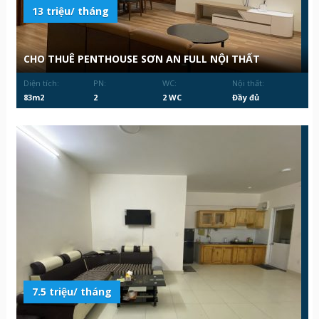
13 triệu/ tháng
CHO THUÊ PENTHOUSE SƠN AN FULL NỘI THẤT
Diện tích:
PN:
WC:
Nội thất:
83m2
2
2 WC
Đầy đủ
7.5 triệu/ tháng