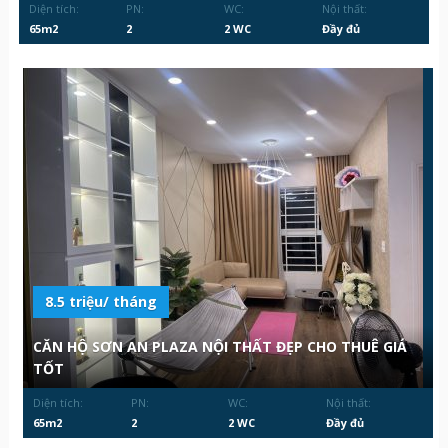
Diện tích:
PN:
WC:
Nội thất:
65m2
2
2 WC
Đầy đủ
8.5 triệu/ tháng
CĂN HỘ SƠN AN PLAZA NỘI THẤT ĐẸP CHO THUÊ GIÁ
TỐT
Diện tích:
PN:
WC:
Nội thất:
65m2
2
2 WC
Đầy đủ