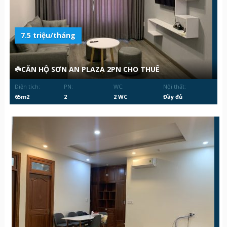
7.5 triệu/tháng
☘️CĂN HỘ SƠN AN PLAZA 2PN CHO THUÊ
Diện tích:
PN:
WC:
Nội thất:
65m2
2
2 WC
Đầy đủ