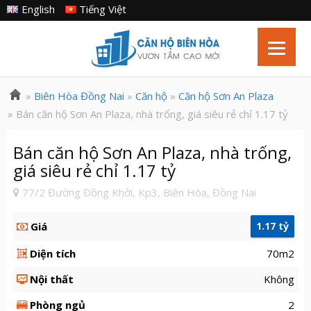
English
Tiếng Việt
»
Biên Hòa Đồng Nai
»
Căn hộ
»
Căn hộ Sơn An Plaza
» Bán căn hộ Sơn An Plaza, nhà trống, giá siêu rẻ chỉ 1.17 tỷ
Bán căn hộ Sơn An Plaza, nhà trống,
giá siêu rẻ chỉ 1.17 tỷ
77/2 Đường Đồng Khởi, Kp3, Biên Hòa, Đồng Nai
Giá
1.17 tỷ
Diện tích
70m2
Nội thất
Không
Phòng ngủ
2