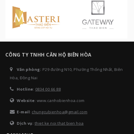
CÔNG TY TNHH CĂN HỘ BIÊN HÒA
Văn phòng:
P29 đường N10, Phường Thống Nhất, Biên
Hòa, Đồng Nai
Hotline
:
0834 00 66 88
Website
: www.canhobienhoa.com
E-mail
:
chungcubienhoa@gmail.com
Dịch vụ
:
thiet ke noi that bien hoa