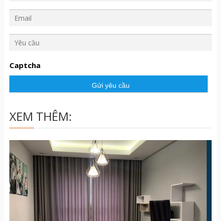
Y
ê
u
Captcha
c
ầ
u
XEM THÊM: