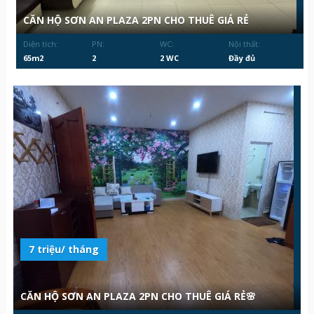
CĂN HỘ SƠN AN PLAZA 2PN CHO THUÊ GIÁ RẺ
Diện tích:
PN:
WC:
Nội thất:
65m2
2
2 WC
Đầy đủ
7 triệu/ tháng
CĂN HỘ SƠN AN PLAZA 2PN CHO THUÊ GIÁ RẺ🌸