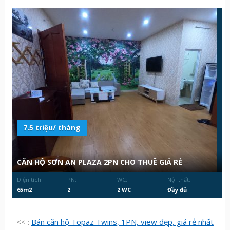
7.5 triệu/ tháng
CĂN HỘ SƠN AN PLAZA 2PN CHO THUÊ GIÁ RẺ
Diện tích:
PN:
WC:
Nội thất:
65m2
2
2 WC
Đầy đủ
<< :
Bán căn hộ Topaz Twins, 1PN, view đẹp, giá rẻ nhất