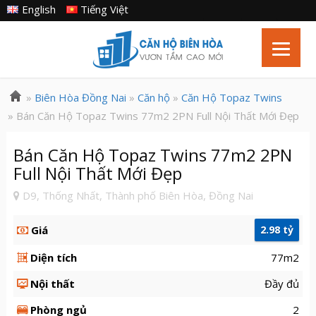
English
Tiếng Việt
»
Biên Hòa Đồng Nai
»
Căn hộ
»
Căn Hộ Topaz Twins
» Bán Căn Hộ Topaz Twins 77m2 2PN Full Nội Thất Mới Đẹp
Bán Căn Hộ Topaz Twins 77m2 2PN
Full Nội Thất Mới Đẹp
D9, Thống Nhất, Thành phố Biên Hòa, Đồng Nai
Giá
2.98 tỷ
Diện tích
77m2
Nội thất
Đầy đủ
Phòng ngủ
2