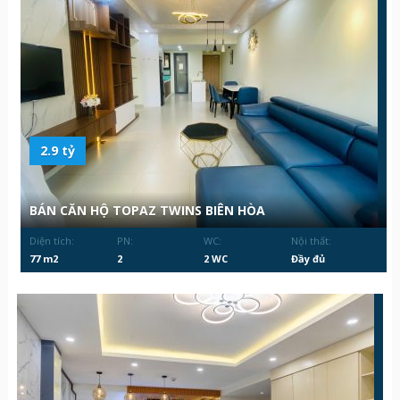
2.9 tỷ
BÁN CĂN HỘ TOPAZ TWINS BIÊN HÒA
Diện tích:
PN:
WC:
Nội thất:
77 m2
2
2 WC
Đầy đủ