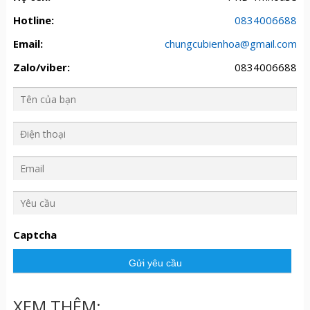
Hotline:
0834006688
Email:
chungcubienhoa@gmail.com
Zalo/viber:
0834006688
Y
ê
u
Captcha
c
ầ
u
XEM THÊM: