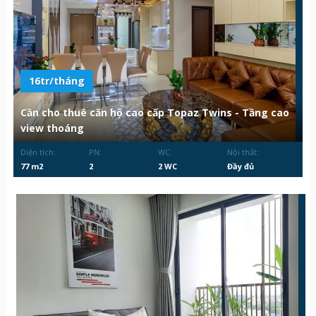
16tr/tháng
Cần cho thuê căn hộ cao cấp Topaz Twins - Tầng cao
view thoáng
Diện tích:
PN:
WC:
Nội thất:
77 m2
2
2 WC
Đầy đủ