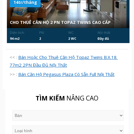
14tr/tháng
CHO THUÊ CĂN HỘ 2 PN TOPAZ TWINS CAO CẤP
Diện tích:
PN:
WC:
Nội thất:
94 m2
2
2 WC
Đầy đủ
<< :
Bán Hoặc Cho Thuê Căn Hộ Topaz Twins B.X.18
77m2 2PN Đầu Đủ Nội Thất
>> :
Bán Căn Hộ Pegasus Plaza Có Sẵn Full Nội Thất
TÌM KIẾM
NÂNG CAO