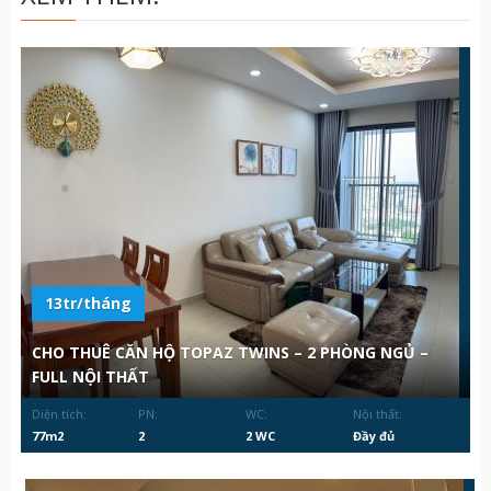
13tr/tháng
CHO THUÊ CĂN HỘ TOPAZ TWINS – 2 PHÒNG NGỦ –
FULL NỘI THẤT
Diện tích:
PN:
WC:
Nội thất:
77m2
2
2 WC
Đầy đủ