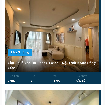
14tr/tháng
Cho Thuê Căn Hộ Topaz Twins - Nội Thất 5 Sao Đẳng
Cấp!
Diện tích:
PN:
WC:
Nội thất:
77 m2
2
2 WC
Đầy đủ