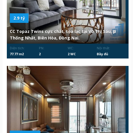
2.9 tỷ
CC Topaz Twins cực chất, tọa lạc tại Võ Thị Sáu, p
Thống Nhất, Biên Hòa, Đồng Nai.
Diện tích:
PN:
WC:
Nội thất:
77.77 m2
2
2 WC
Đầy đủ