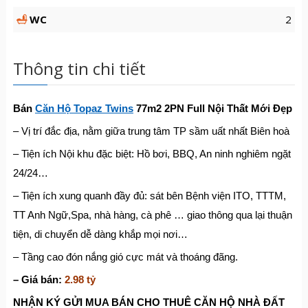
WC
2
Thông tin chi tiết
Bán
Căn Hộ Topaz Twins
77m2 2PN Full Nội Thất Mới Đẹp
– Vị trí đắc địa, nằm giữa trung tâm TP sầm uất nhất Biên hoà
– Tiện ích Nội khu đặc biệt: Hồ bơi, BBQ, An ninh nghiêm ngặt
24/24…
– Tiện ích xung quanh đầy đủ: sát bên Bệnh viện ITO, TTTM,
TT Anh Ngữ,Spa, nhà hàng, cà phê … giao thông qua lại thuận
tiện, di chuyển dễ dàng khắp mọi nơi…
– Tầng cao đón nắng gió cực mát và thoáng đãng.
– Giá bán:
2.98 tỷ
NHẬN KÝ G
Ử
I MUA BÁN CHO THUÊ C
Ă
N H
Ộ
NHÀ
ĐẤ
T