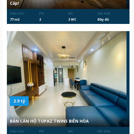
Cấp!
Diện tích:
PN:
WC:
Nội thất:
77 m2
2
2 WC
Đầy đủ
2.9 tỷ
BÁN CĂN HỘ TOPAZ TWINS BIÊN HÒA
Diện tích:
PN:
WC:
Nội thất: