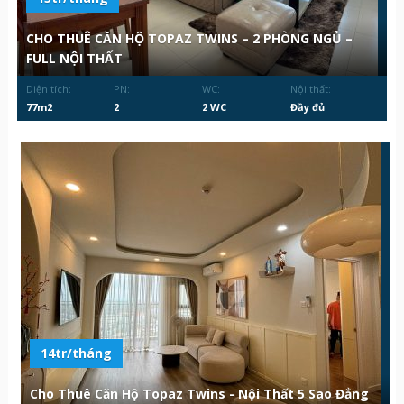
CHO THUÊ CĂN HỘ TOPAZ TWINS – 2 PHÒNG NGỦ –
FULL NỘI THẤT
Diện tích:
PN:
WC:
Nội thất:
77m2
2
2 WC
Đầy đủ
14tr/tháng
Cho Thuê Căn Hộ Topaz Twins - Nội Thất 5 Sao Đẳng