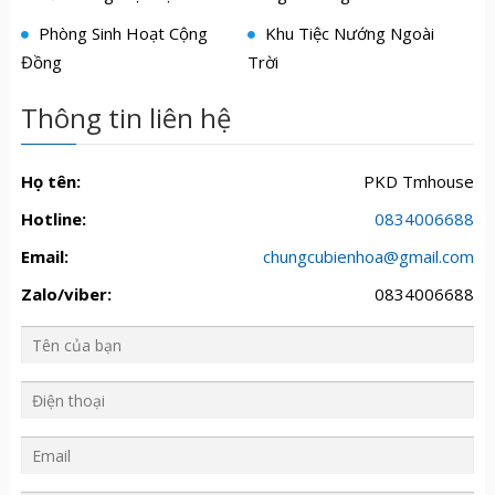
Phòng Sinh Hoạt Cộng
Khu Tiệc Nướng Ngoài
Đồng
Trời
Thông tin liên hệ
Họ tên:
PKD Tmhouse
Hotline:
0834006688
Email:
chungcubienhoa@gmail.com
Zalo/viber:
0834006688