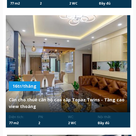
77 m2
2
2 WC
Đầy đủ
16tr/tháng
Cần cho thuê căn hộ cao cấp Topaz Twins - Tầng cao
view thoáng
Diện tích:
PN:
WC:
Nội thất:
77 m2
2
2 WC
Đầy đủ