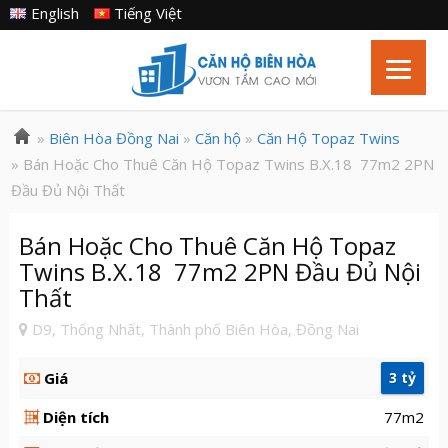
English
Tiếng Việt
»
Biên Hòa Đồng Nai
»
Căn hộ
»
Căn Hộ Topaz Twins
» Bán Hoặc Cho Thuê Căn Hộ Topaz Twins B.X.18 77m2 2PN
Đầu Đủ Nội Thất
Bán Hoặc Cho Thuê Căn Hộ Topaz
Twins B.X.18 77m2 2PN Đầu Đủ Nội
Thất
D9, Thống Nhất, Thành phố Biên Hòa, Đồng Nai
Giá
3 tỷ
Diện tích
77m2