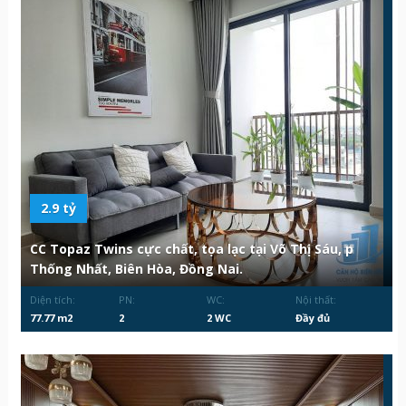
2.9 tỷ
CC Topaz Twins cực chất, tọa lạc tại Võ Thị Sáu, p
Thống Nhất, Biên Hòa, Đồng Nai.
Diện tích:
PN:
WC:
Nội thất:
77.77 m2
2
2 WC
Đầy đủ