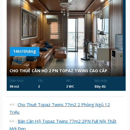
14tr/tháng
CHO THUÊ CĂN HỘ 2 PN TOPAZ TWINS CAO CẤP
Diện tích:
PN:
WC:
Nội thất:
94 m2
2
2 WC
Đầy đủ
<< :
Cho Thuê Topaz Twins 77m2 2 Phòng Ngủ 12
Triệu
>> :
Bán Căn Hộ Topaz Twins 77m2 2PN Full Nội Thất
Mới Đẹp