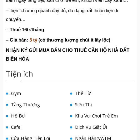
sắm ngay tầng trệt, sân chơi trẻ em, khuôn viên cây xanh…
– Tiện ích xung quanh đầy đủ, đa dạng, rất thuận tiện di
chuyển…
– Thuê 16tr/tháng
– Giá bán:
3 tỷ
(có thương lượng chút ít lấy lộc)
NHẬN KÝ G
Ử
I MUA BÁN CHO THUÊ C
Ă
N H
Ộ
NHÀ
ĐẤ
T
BIÊN HÒA
Tiện ích
Gym
Thẻ Từ
Tầng Thượng
Siêu Thị
Hồ Bơi
Khu Vui Chơi Trẻ Em
Cafe
Dịch Vụ Giặt Ủi
Cửa Hàng Tiện Lợi
Ngân Hàng/ATM