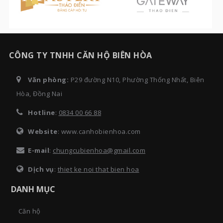
CÔNG TY TNHH CĂN HỘ BIÊN HÒA
Văn phòng:
P29 đường N10, Phường Thống Nhất, Biên
Hòa, Đồng Nai
Hotline
:
0834 00 66 88
Website
: www.canhobienhoa.com
E-mail
:
chungcubienhoa@gmail.com
Dịch vụ
:
thiet ke noi that bien hoa
DANH MỤC
Căn hộ