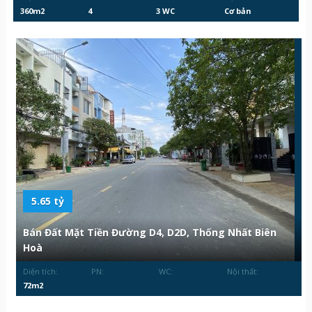
360m2
4
3 WC
Cơ bản
5.65 tỷ
Bán Đất Mặt Tiền Đường D4, D2D, Thống Nhất Biên
Hoà
Diện tích:
PN:
WC:
Nội thất:
72m2