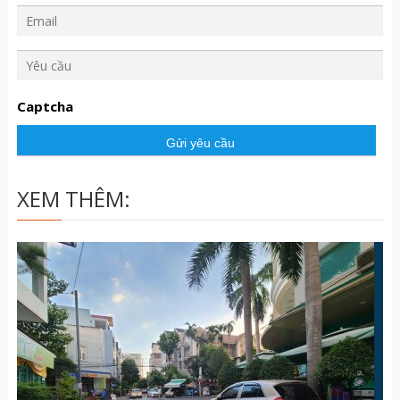
Y
ê
u
Captcha
c
ầ
u
XEM THÊM: