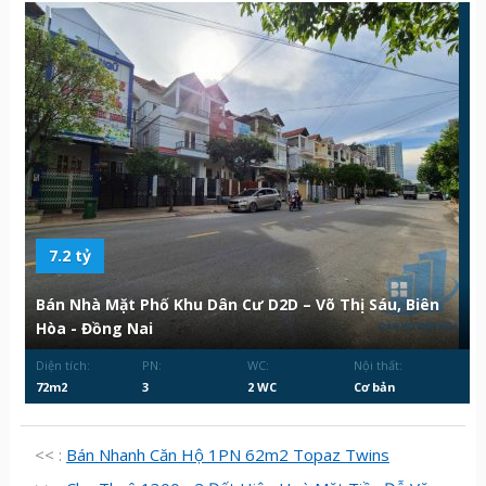
7.2 tỷ
Bán Nhà Mặt Phố Khu Dân Cư D2D – Võ Thị Sáu, Biên
Hòa - Đồng Nai
Diện tích:
PN:
WC:
Nội thất:
72m2
3
2 WC
Cơ bản
<< :
Bán Nhanh Căn Hộ 1PN 62m2 Topaz Twins