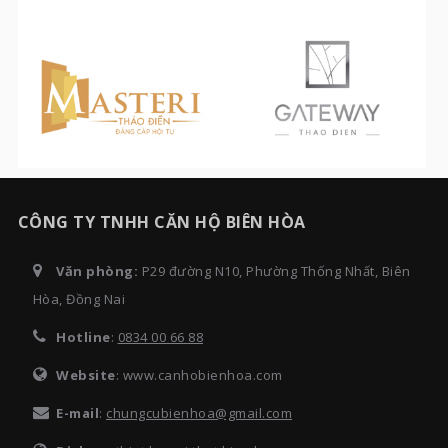
CÔNG TY TNHH CĂN HỘ BIÊN HÒA
Văn phòng:
P29 đường N10, Phường Thống Nhất, Biên
Hòa, Đồng Nai
Hotline
:
0834 00 66 88
Website
: www.canhobienhoa.com
E-mail
:
chungcubienhoa@gmail.com