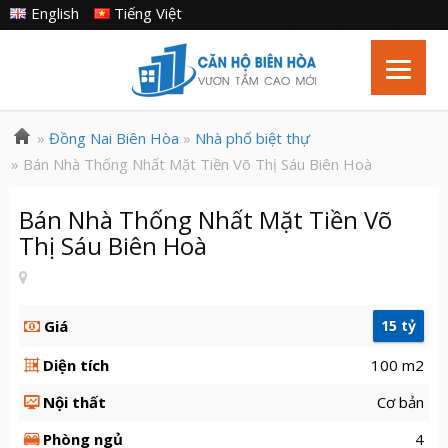
English
Tiếng Việt
»
Đồng Nai Biên Hòa
»
Nhà phố biệt thự
» Bán Nhà Thống Nhất Mặt Tiền Võ Thị Sáu Biên Hoà
Bán Nhà Thống Nhất Mặt Tiền Võ
Thị Sáu Biên Hoà
Giá
15 tỷ
Diện tích
100 m2
Nội thất
Cơ bản
Phòng ngủ
4