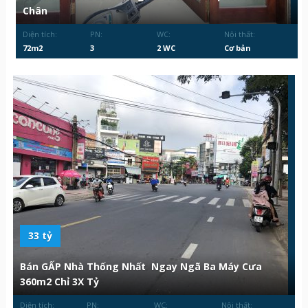
Chân
Diện tích:
PN:
WC:
Nội thất:
72m2
3
2 WC
Cơ bản
33 tỷ
Bán GẤP Nhà Thống Nhất Ngay Ngã Ba Máy Cưa
360m2 Chỉ 3X Tỷ
Diện tích:
PN:
WC:
Nội thất: