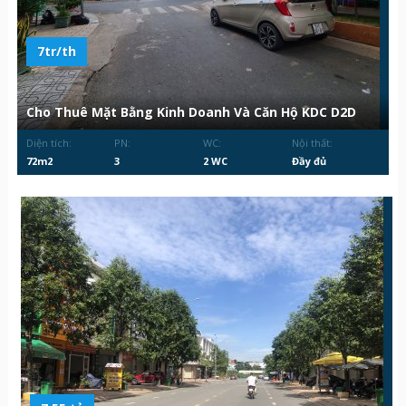
7tr/th
Cho Thuê Mặt Bằng Kinh Doanh Và Căn Hộ KDC D2D
Diện tích:
PN:
WC:
Nội thất:
72m2
3
2 WC
Đầy đủ