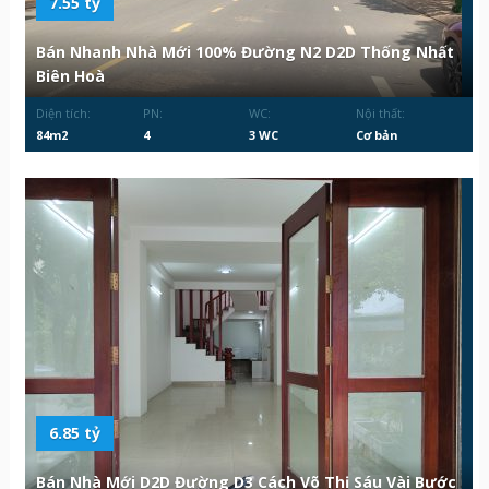
7.55 tỷ
Bán Nhanh Nhà Mới 100% Đường N2 D2D Thống Nhất
Biên Hoà
Diện tích:
PN:
WC:
Nội thất:
84m2
4
3 WC
Cơ bản
6.85 tỷ
Bán Nhà Mới D2D Đường D3 Cách Võ Thị Sáu Vài Bước